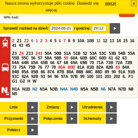
Nasza strona wykorzystuje pliki cookie. Dowiedz się
więcej
x
#
więcej.
Sprawdź rozkład na dzień:
i godzinę:
Z
Z1
Z2
0
1
2
3
4
5
6
7
8
9
10A
10B
11
12
13
14
15
16
41
43
45
Z3
Z6
Z13
Z43
50A
50B
51A
51B
52
53A
53C
53B
54B
55A
55B
55C
56
57
58A
58B
59
60A
60B
60C
60D
61
62
63
64A
64B
65A
65B
66
67
68
69A
69B
70
71A
71B
72A
72B
73
75A
75B
76
77
78
80A
80B
81A
81B
82A
82B
83
84A
84B
85A
85B
86
87A
87B
88A
88B
88C
88D
89
90
91A
91B
91C
92A
92B
93
94
96
97A
97B
99
100
101
201
202
6.
F1
G1
G2
H
W
N1A
N1B
N2
N3A
N3B
N4A
N4B
N5A
N5B
N6
N7A
N7B
N8
N9
Linie
Zmiany
Utrudnienia
Przystanki
Połączenia
Schematy
Pobierz