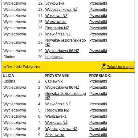
Wycieczkowa
12.
Strykowska
Przesiadki
Wycieczkowa
13.
Wypoczynkowa NŻ
Przesiadki
Wycieczkowa
14.
Woskowa NŻ
Przesiadki
Wycieczkowa
15.
Warszawska
Przesiadki
Wycieczkowa
16.
Rogowska NŻ
Przesiadki
Wycieczkowa
17.
Wiewiórcza NŻ
Przesiadki
Nowaka-Jeziorańskiego
Przesiadki
Wycieczkowa
18.
NŻ
Wycieczkowa
19.
Wycieczkowa 86 NŻ
Przesiadki
Okólna
20.
Łagiewniki
Dw. Łódź Fabryczna
Pokaż na mapie
ULICA
PRZYSTANEK
PRZESIADKI
Okólna
1.
Łagiewniki
Przesiadki
Wycieczkowa
2.
Wycieczkowa 86 NŻ
Przesiadki
Nowaka-Jeziorańskiego
Przesiadki
Wycieczkowa
3.
NŻ
Wycieczkowa
4.
Wiewiórcza NŻ
Przesiadki
Wycieczkowa
5.
Rogowska NŻ
Przesiadki
Wycieczkowa
6.
Warszawska
Przesiadki
Wycieczkowa
7.
Woskowa NŻ
Przesiadki
Wycieczkowa
8.
Wypoczynkowa NŻ
Przesiadki
Wycieczkowa
9.
Strykowska
Przesiadki