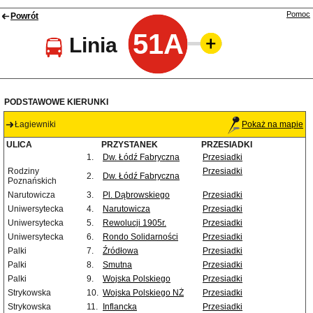
Pomoc
Powrót
51A
Linia
PODSTAWOWE KIERUNKI
Łagiewniki
Pokaż na mapie
ULICA
PRZYSTANEK
PRZESIADKI
1.
Dw. Łódź Fabryczna
Przesiadki
Rodziny
Przesiadki
2.
Dw. Łódź Fabryczna
Poznańskich
Narutowicza
3.
Pl. Dąbrowskiego
Przesiadki
Uniwersytecka
4.
Narutowicza
Przesiadki
Uniwersytecka
5.
Rewolucji 1905r.
Przesiadki
Uniwersytecka
6.
Rondo Solidarności
Przesiadki
Palki
7.
Źródłowa
Przesiadki
Palki
8.
Smutna
Przesiadki
Palki
9.
Wojska Polskiego
Przesiadki
Strykowska
10.
Wojska Polskiego NŻ
Przesiadki
Strykowska
11.
Inflancka
Przesiadki