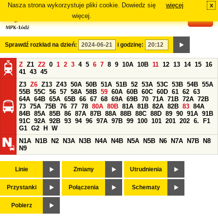
Nasza strona wykorzystuje pliki cookie. Dowiedz się
więcej
x
#
więcej.
Sprawdź rozkład na dzień:
i godzinę:
Z
Z1
Z2
0
1
2
3
4
5
6
7
8
9
10A
10B
11
12
13
14
15
16
41
43
45
Z3
Z6
Z13
Z43
50A
50B
51A
51B
52
53A
53C
53B
54B
55A
55B
55C
56
57
58A
58B
59
60A
60B
60C
60D
61
62
63
64A
64B
65A
65B
66
67
68
69A
69B
70
71A
71B
72A
72B
73
75A
75B
76
77
78
80A
80B
81A
81B
82A
82B
83
84A
84B
85A
85B
86
87A
87B
88A
88B
88C
88D
89
90
91A
91B
91C
92A
92B
93
94
96
97A
97B
99
100
101
201
202
6.
F1
G1
G2
H
W
N1A
N1B
N2
N3A
N3B
N4A
N4B
N5A
N5B
N6
N7A
N7B
N8
N9
Linie
Zmiany
Utrudnienia
Przystanki
Połączenia
Schematy
Pobierz