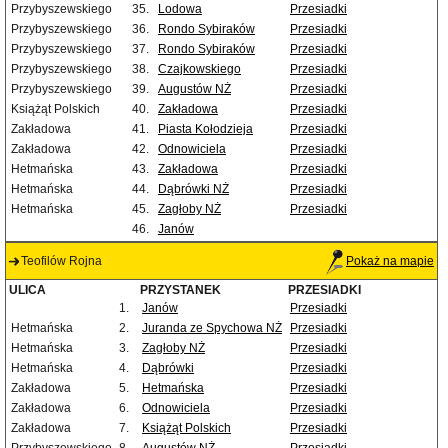
Przybyszewskiego
35.
Lodowa
Przesiadki
Przybyszewskiego
36.
Rondo Sybiraków
Przesiadki
Przybyszewskiego
37.
Rondo Sybiraków
Przesiadki
Przybyszewskiego
38.
Czajkowskiego
Przesiadki
Przybyszewskiego
39.
Augustów NŻ
Przesiadki
Książąt Polskich
40.
Zakładowa
Przesiadki
Zakładowa
41.
Piasta Kołodzieja
Przesiadki
Zakładowa
42.
Odnowiciela
Przesiadki
Hetmańska
43.
Zakładowa
Przesiadki
Hetmańska
44.
Dąbrówki NŻ
Przesiadki
Hetmańska
45.
Zagłoby NŻ
Przesiadki
46.
Janów
Teofilów Rojna
Pokaż na mapie
ULICA
PRZYSTANEK
PRZESIADKI
1.
Janów
Przesiadki
Hetmańska
2.
Juranda ze Spychowa NŻ
Przesiadki
Hetmańska
3.
Zagłoby NŻ
Przesiadki
Hetmańska
4.
Dąbrówki
Przesiadki
Zakładowa
5.
Hetmańska
Przesiadki
Zakładowa
6.
Odnowiciela
Przesiadki
Zakładowa
7.
Książąt Polskich
Przesiadki