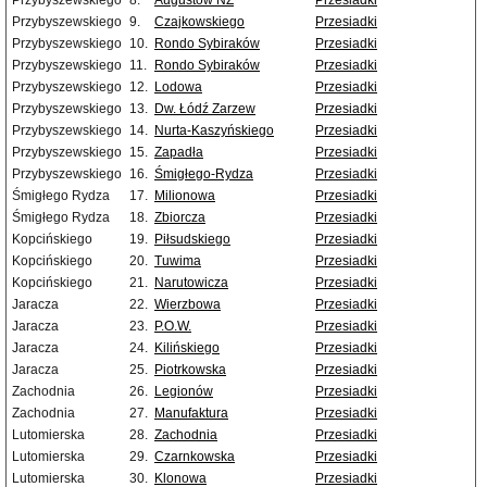
Przybyszewskiego
8.
Augustów NŻ
Przesiadki
Przybyszewskiego
9.
Czajkowskiego
Przesiadki
Przybyszewskiego
10.
Rondo Sybiraków
Przesiadki
Przybyszewskiego
11.
Rondo Sybiraków
Przesiadki
Przybyszewskiego
12.
Lodowa
Przesiadki
Przybyszewskiego
13.
Dw. Łódź Zarzew
Przesiadki
Przybyszewskiego
14.
Nurta-Kaszyńskiego
Przesiadki
Przybyszewskiego
15.
Zapadła
Przesiadki
Przybyszewskiego
16.
Śmigłego-Rydza
Przesiadki
Śmigłego Rydza
17.
Milionowa
Przesiadki
Śmigłego Rydza
18.
Zbiorcza
Przesiadki
Kopcińskiego
19.
Piłsudskiego
Przesiadki
Kopcińskiego
20.
Tuwima
Przesiadki
Kopcińskiego
21.
Narutowicza
Przesiadki
Jaracza
22.
Wierzbowa
Przesiadki
Jaracza
23.
P.O.W.
Przesiadki
Jaracza
24.
Kilińskiego
Przesiadki
Jaracza
25.
Piotrkowska
Przesiadki
Zachodnia
26.
Legionów
Przesiadki
Zachodnia
27.
Manufaktura
Przesiadki
Lutomierska
28.
Zachodnia
Przesiadki
Lutomierska
29.
Czarnkowska
Przesiadki
Lutomierska
30.
Klonowa
Przesiadki