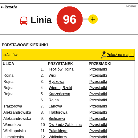
Pomoc
Powrót
96
Linia
PODSTAWOWE KIERUNKI
Janów
Pokaż na mapie
ULICA
PRZYSTANEK
PRZESIADKI
1.
Teofilów Rojna
Przesiadki
Rojna
2.
Wici
Przesiadki
Rojna
3.
Rydzowa
Przesiadki
Rojna
4.
Wiernej Rzeki
Przesiadki
Rojna
5.
Kaczeńcowa
Przesiadki
6.
Rojna
Przesiadki
Traktorowa
7.
Łanowa
Przesiadki
Aleksandrowska
8.
Traktorowa
Przesiadki
Aleksandrowska
9.
Bielicowa
Przesiadki
Woronicza
10.
Dw. Łódź Żabieniec
Przesiadki
Wielkopolska
11.
Pułaskiego
Przesiadki
Lutomierska
12.
Włókniarzy
Przesiadki