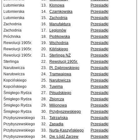
Lutomierska
13.
Klonowa
Przesiadki
Lutomierska
14.
Czarnkowska
Przesiadki
Lutomierska
15.
Zachodnia
Przesiadki
Zachodnia
16.
Manufaktura
Przesiadki
Zachodnia
17.
Legionów
Przesiadki
Próchnika
18.
Piotrkowska
Przesiadki
Rewolucji 1905r.
19.
Wschodnia
Przesiadki
Rewolucji 1905r.
20.
Kilińskiego
Przesiadki
Rewolucji 1905r.
21.
Sterlinga NŻ
Przesiadki
Sterlinga
22.
Rewolucji 1905r.
Przesiadki
Narutowicza
23.
Pl. Dąbrowskiego
Przesiadki
Narutowicza
24.
Tramwajowa
Przesiadki
Kopcińskiego
25.
Narutowicza
Przesiadki
Kopcińskiego
26.
Tuwima
Przesiadki
Śmigłego Rydza
27.
Piłsudskiego
Przesiadki
Śmigłego Rydza
28.
Zbiorcza
Przesiadki
Śmigłego Rydza
29.
Milionowa
Przesiadki
Śmigłego Rydza
30.
Przybyszewskiego
Przesiadki
Przybyszewskiego
31.
Tatrzańska
Przesiadki
Przybyszewskiego
32.
Zapadła
Przesiadki
Przybyszewskiego
33.
Nurta-Kaszyńskiego
Przesiadki
Przybyszewskiego
34.
Dw. Łódź Zarzew
Przesiadki