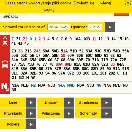
Nasza strona wykorzystuje pliki cookie. Dowiedz się
więcej
x
#
więcej.
Sprawdź rozkład na dzień:
i godzinę:
Z
Z1
Z2
0
1
2
3
4
5
6
7
8
9
10A
10B
11
12
13
14
15
16
41
43
45
Z3
Z6
Z13
Z43
50A
50B
51A
51B
52
53A
53C
53B
54B
55A
55B
55C
56
57
58A
58B
59
60A
60B
60C
60D
61
62
63
64A
64B
65A
65B
66
67
68
69A
69B
70
71A
71B
72A
72B
73
75A
75B
76
77
78
80A
80B
81A
81B
82A
82B
83
84A
84B
85A
85B
86
87A
87B
88A
88B
88C
88D
89
90
91A
91B
91C
92A
92B
93
94
96
97A
97B
99
100
101
201
202
6.
F1
G1
G2
H
W
N1A
N1B
N2
N3A
N3B
N4A
N4B
N5A
N5B
N6
N7A
N7B
N8
N9
Linie
Zmiany
Utrudnienia
Przystanki
Połączenia
Schematy
Pobierz