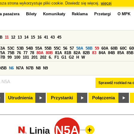
sza strona wykorzystuje pliki cookie. Dowiedz się więcej.
więcej
a pasażera
Bilety
Komunikaty
Reklama
Przetargi
O MPK
0B
11
12
13
14
15
16
41
43
45
53A
53C
53B
54B
55A
55B
55C
56
57
58A
58B
59
60A
60B
60C
60
75A
75B
76
77
78
80A
80B
81A
81B
82A
82B
83
84A
84B
85A
85B
97B
99
100
101
201
202
6.
F1
G1
G2
H
W
N5B
N6
N7A
N7B
N8
N9
a N5A
Sprawdź rozkład na d
Utrudnienia
Przystanki
Połączenia
N5A
Linia