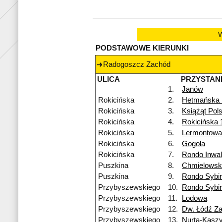
W
PODSTAWOWE KIERUNKI
Radogoszcz Zachód
ULICA
PRZYSTAN
1.
Janów
Rokicińska
2.
Hetmańska
Rokicińska
3.
Książąt Pol
Rokicińska
4.
Rokicińska 
Rokicińska
5.
Lermontowa
Rokicińska
6.
Gogola
Rokicińska
7.
Rondo Inwa
Puszkina
8.
Chmielowsk
Puszkina
9.
Rondo Sybi
Przybyszewskiego
10.
Rondo Sybi
Przybyszewskiego
11.
Lodowa
Przybyszewskiego
12.
Dw. Łódź Z
Przybyszewskiego
13.
Nurta-Kasz