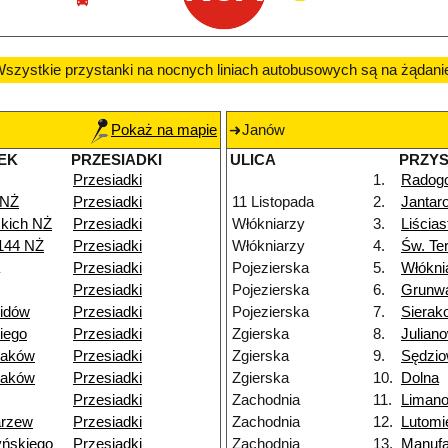
szystkie przystanki na nocnych liniach autobusowych są na żądani
Pokaż na mapie
Janów
EK
PRZESIADKI
ULICA
PRZY
Przesiadki
1.
Radog
 NŻ
Przesiadki
11 Listopada
2.
Jantar
skich NŻ
Przesiadki
Włókniarzy
3.
Liścia
144 NŻ
Przesiadki
Włókniarzy
4.
Św. Te
Przesiadki
Pojezierska
5.
Włókni
Przesiadki
Pojezierska
6.
Grunw
lidów
Przesiadki
Pojezierska
7.
Sierak
iego
Przesiadki
Zgierska
8.
Julian
raków
Przesiadki
Zgierska
9.
Sędzi
raków
Przesiadki
Zgierska
10.
Dolna
Przesiadki
Zachodnia
11.
Liman
arzew
Przesiadki
Zachodnia
12.
Lutomi
yńskiego
Przesiadki
Zachodnia
13.
Manufa