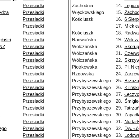
Przesiadki
Zachodnia
14.
Legion
ydza
Przesiadki
Więckowskiego
15.
Zachod
Przesiadki
Kościuszki
16.
6 Sierp
Przesiadki
17.
Mickie
Przesiadki
Kościuszki
18.
Radwa
głości
Przesiadki
Radwańska
19.
Wólcz
 NŻ
Przesiadki
Wólczańska
20.
Skorup
Przesiadki
Wólczańska
21.
Czerw
Przesiadki
Wólczańska
22.
Skrzy
Przesiadki
Piotrkowska
23.
Pl. Nie
Przesiadki
Rzgowska
24.
Zarze
Przesiadki
Przybyszewskiego
25.
Brzoz
Przesiadki
Przybyszewskiego
26.
Kilińsk
Przesiadki
Przybyszewskiego
27.
Łęczy
Przesiadki
Przybyszewskiego
28.
Śmigłe
Przesiadki
Przybyszewskiego
29.
Tatrza
a
Przesiadki
Przybyszewskiego
30.
Zapadł
Przesiadki
Przybyszewskiego
31.
Nurta-
ego
Przesiadki
Przybyszewskiego
32.
Dw. Łó
Przesiadki
Przybyszewskiego
33.
Lodow