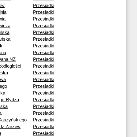
ów
Przesiadki
nia
Przesiadki
nia
Przesiadki
wicza
Przesiadki
ńska
Przesiadki
ańska
Przesiadki
ki
Przesiadki
ona
Przesiadki
wana NŻ
Przesiadki
podległości
Przesiadki
wska
Przesiadki
owa
Przesiadki
iego
Przesiadki
cka
Przesiadki
go-Rydza
Przesiadki
ńska
Przesiadki
a
Przesiadki
Kaszyńskiego
Przesiadki
dź Zarzew
Przesiadki
a
Przesiadki