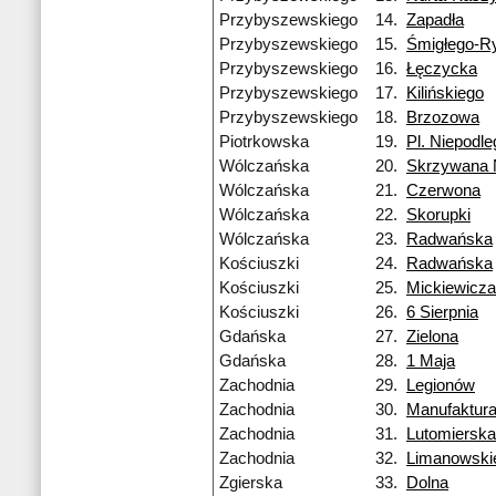
Przybyszewskiego
14.
Zapadła
Przybyszewskiego
15.
Śmigłego-R
Przybyszewskiego
16.
Łęczycka
Przybyszewskiego
17.
Kilińskiego
Przybyszewskiego
18.
Brzozowa
Piotrkowska
19.
Pl. Niepodle
Wólczańska
20.
Skrzywana
Wólczańska
21.
Czerwona
Wólczańska
22.
Skorupki
Wólczańska
23.
Radwańska
Kościuszki
24.
Radwańska
Kościuszki
25.
Mickiewicza
Kościuszki
26.
6 Sierpnia
Gdańska
27.
Zielona
Gdańska
28.
1 Maja
Zachodnia
29.
Legionów
Zachodnia
30.
Manufaktur
Zachodnia
31.
Lutomierska
Zachodnia
32.
Limanowski
Zgierska
33.
Dolna