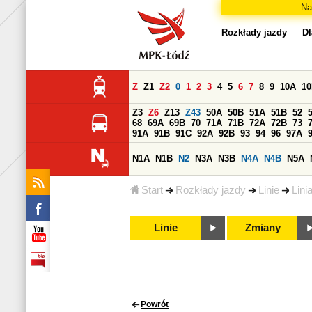
Na
Rozkłady jazdy
Dl
Z
Z1
Z2
0
1
2
3
4
5
6
7
8
9
10A
1
Z3
Z6
Z13
Z43
50A
50B
51A
51B
52
68
69A
69B
70
71A
71B
72A
72B
73
91A
91B
91C
92A
92B
93
94
96
97A
N1A
N1B
N2
N3A
N3B
N4A
N4B
N5A
Start
Rozkłady jazdy
Linie
Lini
Linie
Zmiany
Powrót