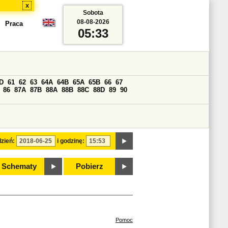
x
Sobota
08-08-2026
Praca
05:33
D
61
62
63
64A
64B
65A
65B
66
67
86
87A
87B
88A
88B
88C
88D
89
90
zień:
i godzinę:
Schematy
Pobierz
Pomoc