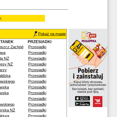
e.
Pokaż na mapie
STANEK
PRZESIADKI
oszcz Zachód
Przesiadki
owa
Przesiadki
sta NŻ
Przesiadki
resy NŻ
Przesiadki
arzy
Przesiadki
aldzka
Przesiadki
owskiego
Przesiadki
owska
Przesiadki
owska
Przesiadki
Przesiadki
owskiego
Przesiadki
erska NŻ
Przesiadki
ktura
Przesiadki