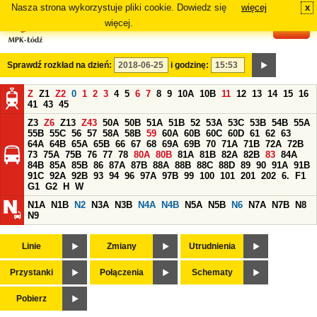
Nasza strona wykorzystuje pliki cookie. Dowiedz się
więcej
x
#
więcej.
Sprawdź rozkład na dzień:
i godzinę:
Z
Z1
Z2
0
1
2
3
4
5
6
7
8
9
10A
10B
11
12
13
14
15
16
41
43
45
Z3
Z6
Z13
Z43
50A
50B
51A
51B
52
53A
53C
53B
54B
55A
55B
55C
56
57
58A
58B
59
60A
60B
60C
60D
61
62
63
64A
64B
65A
65B
66
67
68
69A
69B
70
71A
71B
72A
72B
73
75A
75B
76
77
78
80A
80B
81A
81B
82A
82B
83
84A
84B
85A
85B
86
87A
87B
88A
88B
88C
88D
89
90
91A
91B
91C
92A
92B
93
94
96
97A
97B
99
100
101
201
202
6.
F1
G1
G2
H
W
N1A
N1B
N2
N3A
N3B
N4A
N4B
N5A
N5B
N6
N7A
N7B
N8
N9
Linie
Zmiany
Utrudnienia
Przystanki
Połączenia
Schematy
Pobierz