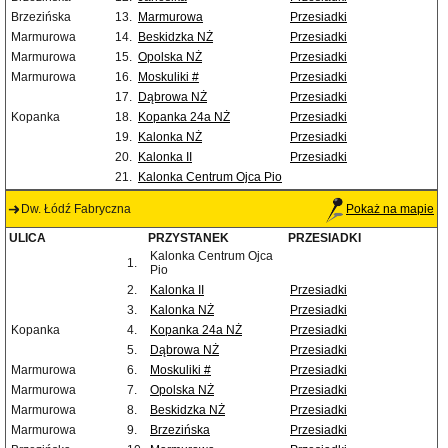
Brzezińska
13.
Marmurowa
Przesiadki
Marmurowa
14.
Beskidzka NŻ
Przesiadki
Marmurowa
15.
Opolska NŻ
Przesiadki
Marmurowa
16.
Moskuliki #
Przesiadki
17.
Dąbrowa NŻ
Przesiadki
Kopanka
18.
Kopanka 24a NŻ
Przesiadki
19.
Kalonka NŻ
Przesiadki
20.
Kalonka II
Przesiadki
21.
Kalonka Centrum Ojca Pio
Dw. Łódź Fabryczna
Pokaż na mapie
ULICA
PRZYSTANEK
PRZESIADKI
Kalonka Centrum Ojca
1.
Pio
2.
Kalonka II
Przesiadki
3.
Kalonka NŻ
Przesiadki
Kopanka
4.
Kopanka 24a NŻ
Przesiadki
5.
Dąbrowa NŻ
Przesiadki
Marmurowa
6.
Moskuliki #
Przesiadki
Marmurowa
7.
Opolska NŻ
Przesiadki
Marmurowa
8.
Beskidzka NŻ
Przesiadki
Marmurowa
9.
Brzezińska
Przesiadki