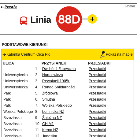
Pomoc
Powrót
88D
Linia
PODSTAWOWE KIERUNKI
Kalonka Centrum Ojca Pio
Pokaż na mapie
ULICA
PRZYSTANEK
PRZESIADKI
1.
Dw. Łódź Fabryczna
Przesiadki
Uniwersytecka
2.
Narutowicza
Przesiadki
Uniwersytecka
3.
Rewolucji 1905r.
Przesiadki
Uniwersytecka
4.
Rondo Solidarności
Przesiadki
Palki
5.
Źródłowa
Przesiadki
Palki
6.
Smutna
Przesiadki
Palki
7.
Wojska Polskiego
Przesiadki
Wojska Polskiego
8.
Łomnicka NŻ
Przesiadki
Brzezińska
9.
Śnieżna NŻ
Przesiadki
Brzezińska
10.
CH M1
Przesiadki
Brzezińska
11.
Kerna NŻ
Przesiadki
Brzezińska
12.
Janosika
Przesiadki