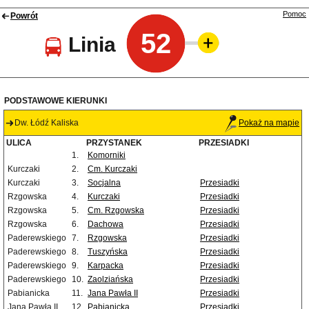
Pomoc
Powrót
52
Linia
PODSTAWOWE KIERUNKI
Dw. Łódź Kaliska
Pokaż na mapie
ULICA
PRZYSTANEK
PRZESIADKI
1.
Komorniki
Kurczaki
2.
Cm. Kurczaki
Kurczaki
3.
Socjalna
Przesiadki
Rzgowska
4.
Kurczaki
Przesiadki
Rzgowska
5.
Cm. Rzgowska
Przesiadki
Rzgowska
6.
Dachowa
Przesiadki
Paderewskiego
7.
Rzgowska
Przesiadki
Paderewskiego
8.
Tuszyńska
Przesiadki
Paderewskiego
9.
Karpacka
Przesiadki
Paderewskiego
10.
Zaolziańska
Przesiadki
Pabianicka
11.
Jana Pawła II
Przesiadki
Jana Pawła II
12.
Pabianicka
Przesiadki