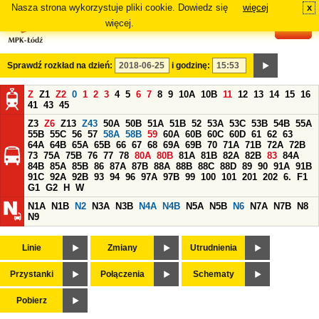
Nasza strona wykorzystuje pliki cookie. Dowiedz się
więcej
x
#
więcej.
Sprawdź rozkład na dzień:
i godzinę:
Z
Z1
Z2
0
1
2
3
4
5
6
7
8
9
10A
10B
11
12
13
14
15
16
41
43
45
Z3
Z6
Z13
Z43
50A
50B
51A
51B
52
53A
53C
53B
54B
55A
55B
55C
56
57
58A
58B
59
60A
60B
60C
60D
61
62
63
64A
64B
65A
65B
66
67
68
69A
69B
70
71A
71B
72A
72B
73
75A
75B
76
77
78
80A
80B
81A
81B
82A
82B
83
84A
84B
85A
85B
86
87A
87B
88A
88B
88C
88D
89
90
91A
91B
91C
92A
92B
93
94
96
97A
97B
99
100
101
201
202
6.
F1
G1
G2
H
W
N1A
N1B
N2
N3A
N3B
N4A
N4B
N5A
N5B
N6
N7A
N7B
N8
N9
Linie
Zmiany
Utrudnienia
Przystanki
Połączenia
Schematy
Pobierz