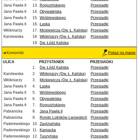
Jana Pawła II
13.
Rogozińskiego
Przesiadki
Jana Pawła II
14.
Obywatelska
Przesiadki
Jana Pawła II
15.
Wróblewskiego
Przesiadki
Jana Pawła II
16.
Łaska
Przesiadki
Włókniarzy
17.
Mickiewicza (Dw. Ł. Kaliska)
Przesiadki
Karolewska
18.
Włókniarzy (Dw. Ł. Kaliska)
Przesiadki
19.
Dw. Łódź Kaliska
Komorniki
Pokaż na mapie
ULICA
PRZYSTANEK
PRZESIADKI
1.
Dw. Łódź Kaliska
Przesiadki
Karolewska
2.
Włókniarzy (Dw. Ł. Kaliska)
Przesiadki
Włókniarzy
3.
Mickiewicza (Dw. Ł. Kaliska)
Przesiadki
Jana Pawła II
4.
Łaska
Przesiadki
Jana Pawła II
5.
Wróblewskiego
Przesiadki
Jana Pawła II
6.
Obywatelska
Przesiadki
Jana Pawła II
7.
Rogozińskiego
Przesiadki
Pabianicka
8.
Jana Pawła II
Przesiadki
Pabianicka
9.
Rondo Lotników Lwowskich
Przesiadki
Paderewskiego
10.
Zaolziańska
Przesiadki
Paderewskiego
11.
Karpacka
Przesiadki
Paderewskiego
12.
Tuszyńska
Przesiadki