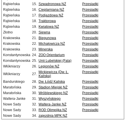
Rąbieńska
15.
Szwadronowa NŻ
Przesiadki
Rąbieńska
16.
Cieplarniana NŻ
Przesiadki
Rąbieńska
17.
Podjazdowa NŻ
Przesiadki
Rąbieńska
18.
Traktorowa
Przesiadki
Rąbieńska
19.
Kwiatowa NŻ
Przesiadki
Złotno
20.
Siewna
Przesiadki
Krakowska
21.
Biegunowa
Przesiadki
Krakowska
22.
Michałowicza NŻ
Przesiadki
Krakowska
23.
Minerska
Przesiadki
Konstantynowska
24.
ZOO Orientarium
Przesiadki
Konstantynowska
25.
Unii Lubelskiej (Fala)
Przesiadki
Włókniarzy
26.
Legionów NŻ
Przesiadki
Mickiewicza (Dw. Ł.
Przesiadki
Włókniarzy
27.
Kaliska)
Bandurskiego
28.
Dw. Łódź Kaliska
Przesiadki
Maratońska
29.
Stadion Miejski NŻ
Przesiadki
Maratońska
30.
Wróblewskiego NŻ
Przesiadki
Waltera-Janke
31.
Wyszyńskiego
Przesiadki
Nowe Sady
32.
Waltera-Janke NŻ
Przesiadki
Nowe Sady
33.
ROD Olimpijka NŻ
Przesiadki
Nowe Sady
34.
zajezdnia MPK NŻ