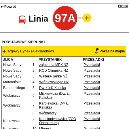
Pomoc
Powrót
97A
Linia
PODSTAWOWE KIERUNKI
Targowy Rynek (Aleksandrów)
Pokaż na mapie
ULICA
PRZYSTANEK
PRZESIADKI
Nowe Sady
1.
zajezdnia MPK NŻ
Przesiadki
Nowe Sady
2.
ROD Olimpijka NŻ
Przesiadki
Nowe Sady
3.
Waltera-Janke NŻ
Przesiadki
Maratońska
4.
Wróblewskiego NŻ
Przesiadki
Bandurskiego
5.
Dw. Łódź Kaliska
Przesiadki
Mickiewicza (Dw. Ł.
Przesiadki
Włókniarzy
6.
Kaliska)
Karolewska (Dw. Ł.
Przesiadki
Włókniarzy
7.
Kaliska)
8.
Włókniarzy
Przesiadki
Konstantynowska (ZOO
Przesiadki
Krakowska
9.
Orientarium)
Krakowska
10.
Minerska
Przesiadki