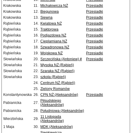
Krakowska
11.
Michałowicza NŻ
Przesiadki
Krakowska
12.
Biegunowa
Przesiadki
Krakowska
13.
Siewna
Przesiadki
Rąbieńska
14.
Kwiatowa NŻ
Przesiadki
Rąbieńska
15.
Traktorowa
Przesiadki
Rąbieńska
16.
Podjazdowa NŻ
Przesiadki
Rąbieńska
17.
Cieplarniana NŻ
Przesiadki
Rąbieńska
18.
Szwadronowa NŻ
Przesiadki
Rąbieńska
19.
Wojskowa NŻ
Przesiadki
Słowiańska
20.
Szczecińska (Antoniew) #
Przesiadki
Słowiańska
21.
Wysoka NŻ (Rąbień)
Słowiańska
22.
Szaraka NŻ (Rąbień)
Słowiańska
23.
szkoła (Rąbień)
24.
Centrum NŻ (Rąbień)
25.
Zielony Romanów
Konstantynowska
26.
CPN NŻ (Aleksandrów)
Przesiadki
Piłsudskiego
Pabianicka
27.
(Aleksandrów)
Pabianicka
28.
Południowa (Aleksandrów)
11 Listopada
Wierzbińska
29.
(Aleksandrów)
1 Maja
30.
MDK (Aleksandrów)
Sienkiewicza