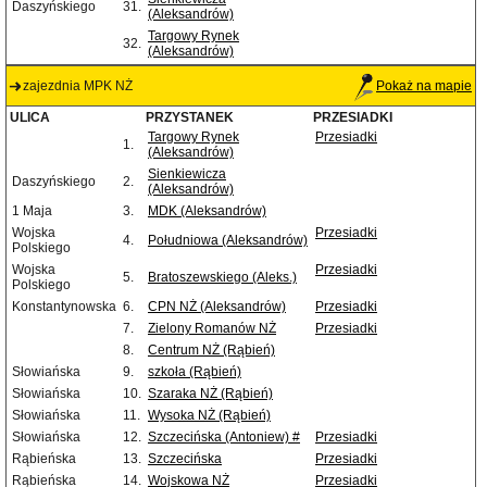
Daszyńskiego
31.
(Aleksandrów)
Targowy Rynek
32.
(Aleksandrów)
zajezdnia MPK NŻ
Pokaż na mapie
ULICA
PRZYSTANEK
PRZESIADKI
Targowy Rynek
Przesiadki
1.
(Aleksandrów)
Sienkiewicza
Daszyńskiego
2.
(Aleksandrów)
1 Maja
3.
MDK (Aleksandrów)
Wojska
Przesiadki
4.
Południowa (Aleksandrów)
Polskiego
Wojska
Przesiadki
5.
Bratoszewskiego (Aleks.)
Polskiego
Konstantynowska
6.
CPN NŻ (Aleksandrów)
Przesiadki
7.
Zielony Romanów NŻ
Przesiadki
8.
Centrum NŻ (Rąbień)
Słowiańska
9.
szkoła (Rąbień)
Słowiańska
10.
Szaraka NŻ (Rąbień)
Słowiańska
11.
Wysoka NŻ (Rąbień)
Słowiańska
12.
Szczecińska (Antoniew) #
Przesiadki
Rąbieńska
13.
Szczecińska
Przesiadki
Rąbieńska
14.
Wojskowa NŻ
Przesiadki