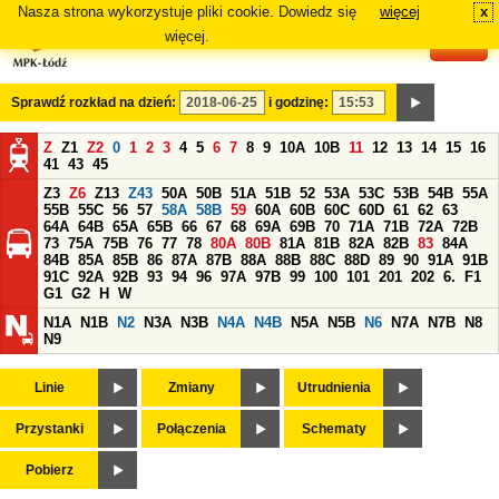
Nasza strona wykorzystuje pliki cookie. Dowiedz się
więcej
x
#
więcej.
Sprawdź rozkład na dzień:
i godzinę:
Z
Z1
Z2
0
1
2
3
4
5
6
7
8
9
10A
10B
11
12
13
14
15
16
41
43
45
Z3
Z6
Z13
Z43
50A
50B
51A
51B
52
53A
53C
53B
54B
55A
55B
55C
56
57
58A
58B
59
60A
60B
60C
60D
61
62
63
64A
64B
65A
65B
66
67
68
69A
69B
70
71A
71B
72A
72B
73
75A
75B
76
77
78
80A
80B
81A
81B
82A
82B
83
84A
84B
85A
85B
86
87A
87B
88A
88B
88C
88D
89
90
91A
91B
91C
92A
92B
93
94
96
97A
97B
99
100
101
201
202
6.
F1
G1
G2
H
W
N1A
N1B
N2
N3A
N3B
N4A
N4B
N5A
N5B
N6
N7A
N7B
N8
N9
Linie
Zmiany
Utrudnienia
Przystanki
Połączenia
Schematy
Pobierz