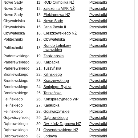
Nowe Sady
11.
ROD Olimpijka NŻ
Przesiadki
Nowe Sady
12.
zajezdnia MPK NŻ
Przesiadki
Nowe Sady
13.
Elektronowa NŻ
Przesiadki
Obywatelska
14.
Nowe Sady
Przesiadki
Obywatelska
15.
Jana Pawła II
Przesiadki
Obywatelska
16.
Cieszkowskiego NŻ
Przesiadki
Politechniki
17.
Obywatelska
Przesiadki
Rondo Lotników
Przesiadki
Politechniki
18.
Lwowskich
Paderewskiego
19.
Zaolziańska
Przesiadki
Paderewskiego
20.
Karpacka
Przesiadki
Paderewskiego
21.
Tuszyńska
Przesiadki
Broniewskiego
22.
Kilińskiego
Przesiadki
Broniewskiego
23.
Kraszewskiego
Przesiadki
Broniewskiego
24.
Śmigłego-Rydza
Przesiadki
Broniewskiego
25.
Tatrzańska
Przesiadki
Felińskiego
26.
Konspiracyjnego WP
Przesiadki
Felińskiego
27.
Kadłubka
Przesiadki
Felińskiego
28.
Gojawiczyńskiej
Przesiadki
Gojawiczyńskiej
29.
Dąbrowskiego
Przesiadki
Dąbrowskiego
30.
Dw. Łódź Dąbrowa NŻ
Przesiadki
Dąbrowskiego
31.
Ossendowskiego NŻ
Przesiadki
Dąbrowskiego
32.
Lodowa
Przesiadki