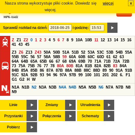
Nasza strona wykorzystuje pliki cookie. Dowiedz się
więcej
x
#
więcej.
Sprawdź rozkład na dzień:
i godzinę:
Z
Z1
Z2
0
1
2
3
4
5
6
7
8
9
10A
10B
11
12
13
14
15
16
41
43
45
Z3
Z6
Z13
Z43
50A
50B
51A
51B
52
53A
53C
53B
54B
55A
55B
55C
56
57
58A
58B
59
60A
60B
60C
60D
61
62
63
64A
64B
65A
65B
66
67
68
69A
69B
70
71A
71B
72A
72B
73
75A
75B
76
77
78
80A
80B
81A
81B
82A
82B
83
84A
84B
85A
85B
86
87A
87B
88A
88B
88C
88D
89
90
91A
91B
91C
92A
92B
93
94
96
97A
97B
99
100
101
201
202
6.
F1
G1
G2
H
W
N1A
N1B
N2
N3A
N3B
N4A
N4B
N5A
N5B
N6
N7A
N7B
N8
N9
Linie
Zmiany
Utrudnienia
Przystanki
Połączenia
Schematy
Pobierz