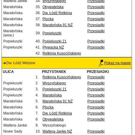
Waltera-Janke
34.
Wyszyńskiego
Przesiadki
Maratońska
35.
Obywatelska
Przesiadki
Maratońska
36.
Dw. Łódź Retkinia
Przesiadki
Maratońska
37.
Plocka
Przesiadki
Maratońska
38.
Maratońska 91 NŻ
Przesiadki
Maratońska
Przesiadki
39.
Popiełuszki
(wew.)
Popiełuszki
40.
Popiełuszki 21
Przesiadki
Popiełuszki
41.
Pływacka NŻ
Przesiadki
42.
Retkinia Kusocińskiego
Dw. Łódź Widzew
Pokaż na mapie
ULICA
PRZYSTANEK
PRZESIADKI
1.
Retkinia Kusocińskiego
Przesiadki
Popiełuszki
2.
Wyszyńskiego
Przesiadki
Popiełuszki
3.
Popiełuszki 21
Przesiadki
Popiełuszki
4.
Maratońska
Przesiadki
Maratońska
5.
Maratońska 91 NŻ
Przesiadki
Maratońska
6.
Plocka
Przesiadki
Maratońska
7.
Dw. Łódź Retkinia
Przesiadki
Maratońska
8.
Obywatelska
Przesiadki
Waltera-Janke
9.
Wyszyńskiego
Nowe Sady
10.
Waltera-Janke NŻ
Przesiadki