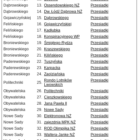
Dąbrowskiego
13.
Ossendowskiego NŻ
Przesiadki
Dąbrowskiego
14.
Dw. Łódź Dąbrowa NŻ
Przesiadki
Gojawiczyńskiej
15.
Dąbrowskiego
Przesiadki
Felińskiego
16.
Gojawiczyńskiej
Przesiadki
Felińskiego
17.
Kadłubka
Przesiadki
Felińskiego
18.
Konspiracyjnego WP
Przesiadki
Broniewskiego
19.
Śmigłego-Rydza
Przesiadki
Broniewskiego
20.
Kraszewskiego
Przesiadki
Broniewskiego
21.
Kilińskiego
Przesiadki
Paderewskiego
22.
Tuszyńska
Przesiadki
Paderewskiego
23.
Karpacka
Przesiadki
Paderewskiego
24.
Zaolziańska
Przesiadki
Rondo Lotników
Przesiadki
Politechniki
25.
Lwowskich
Obywatelska
26.
Politechniki
Przesiadki
Obywatelska
27.
Cieszkowskiego
Przesiadki
Obywatelska
28.
Jana Pawła II
Przesiadki
Obywatelska
29.
Nowe Sady
Przesiadki
Nowe Sady
30.
Elektronowa NŻ
Przesiadki
Nowe Sady
31.
zajezdnia MPK NŻ
Przesiadki
Nowe Sady
32.
ROD Olimpijka NŻ
Przesiadki
Nowe Sady
33.
Waltera-Janke NŻ
Przesiadki