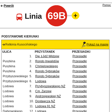
Pomoc
Powrót
69B
Linia
PODSTAWOWE KIERUNKI
Retkinia Kusocińskiego
Pokaż na mapie
ULICA
PRZYSTANEK
PRZESIADKI
1.
Dw. Łódź Widzew
Przesiadki
Puszkina
2.
Rondo Inwalidów
Przesiadki
Puszkina
3.
Chmielowskiego
Przesiadki
Puszkina
4.
Rondo Sybiraków
Przesiadki
Przybyszewskiego
5.
Rondo Sybiraków
Przesiadki
Przybyszewskiego
6.
Lodowa
Przesiadki
Lodowa
7.
Przybyszewskiego NŻ
Przesiadki
Lodowa
8.
Cm. Zarzew
Przesiadki
Lodowa
9.
Andrzejewskiej NŻ
Przesiadki
Lodowa
10.
Dostawcza NŻ
Przesiadki
Lodowa
11.
Lodowa 91 NŻ
Przesiadki
Dąbrowskiego
12.
Lodowa
Przesiadki