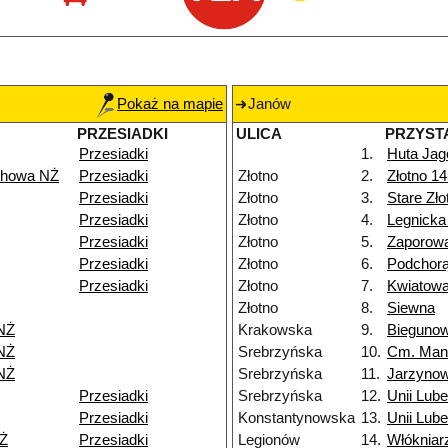
Pokaż na mapie
Janów
PRZESIADKI
ULICA
PRZYST
Przesiadki
1.
Huta Jag
chowa NŻ
Przesiadki
Złotno
2.
Złotno 1
Przesiadki
Złotno
3.
Stare Zł
Przesiadki
Złotno
4.
Legnicka
Przesiadki
Złotno
5.
Zaporow
Przesiadki
Złotno
6.
Podchor
Przesiadki
Złotno
7.
Kwiatow
Złotno
8.
Siewna
NŻ
Krakowska
9.
Bieguno
NŻ
Srebrzyńska
10.
Cm. Man
NŻ
Srebrzyńska
11.
Jarzyno
Przesiadki
Srebrzyńska
12.
Unii Lube
Przesiadki
Konstantynowska
13.
Unii Lube
Ż
Przesiadki
Legionów
14.
Włókniar