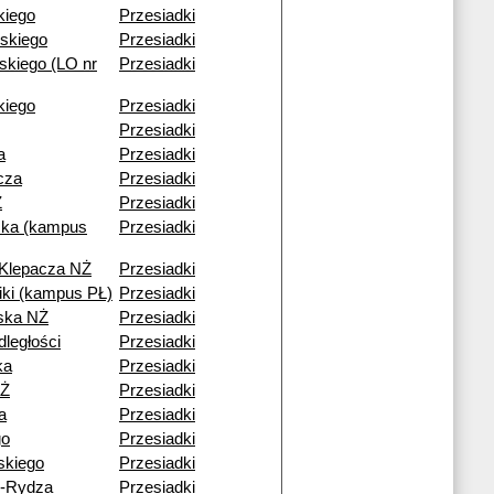
kiego
Przesiadki
skiego
Przesiadki
kiego (LO nr
Przesiadki
ckiego
Przesiadki
Przesiadki
a
Przesiadki
cza
Przesiadki
Ż
Przesiadki
ka (kampus
Przesiadki
 Klepacza NŻ
Przesiadki
niki (kampus PŁ)
Przesiadki
ska NŻ
Przesiadki
dległości
Przesiadki
ka
Przesiadki
NŻ
Przesiadki
a
Przesiadki
go
Przesiadki
skiego
Przesiadki
o-Rydza
Przesiadki