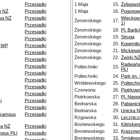
Przesiadki
1 Maja
15.
Żeligows
o NŻ
Przesiadki
1 Maja
16.
Pogonow
wa NŻ
Przesiadki
Więckows
Żeromskiego
17.
1)
Przesiadki
Żeromskiego
18.
Pl. Barli
Przesiadki
Żeromskiego
19.
Struga
Przesiadki
Żeromskiego
20.
Kopernik
o WP
Przesiadki
Żeromskiego
21.
Mickiewi
Przesiadki
Żeromskiego
22.
Żwirki N
Przesiadki
Radwańs
Przesiadki
Politechniki
23.
PŁ)
Przesiadki
Politechniki
24.
Park im.
Przesiadki
Wróblewskiego
25.
Politech
Przesiadki
Czerwona
26.
Piotrkow
Przesiadki
Piotrkowska
27.
Pl. Niepo
i
Przesiadki
Bednarska
28.
Pabianic
Przesiadki
Bednarska
29.
Unicka 
(kampus
Przesiadki
Rzgowska
30.
Lecznicz
Broniewskiego
31.
Kilińskie
za NŻ
Przesiadki
Broniewskiego
32.
Kraszew
mpus PŁ)
Przesiadki
Broniewskiego
33.
Śmigłeg