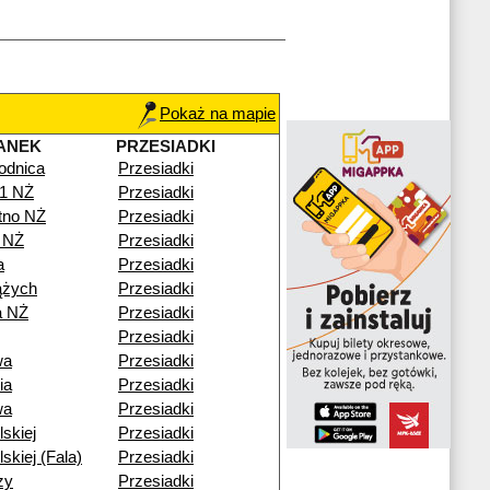
Pokaż na mapie
ANEK
PRZESIADKI
odnica
Przesiadki
41 NŻ
Przesiadki
otno NŻ
Przesiadki
 NŻ
Przesiadki
a
Przesiadki
ążych
Przesiadki
a NŻ
Przesiadki
Przesiadki
wa
Przesiadki
ia
Przesiadki
wa
Przesiadki
lskiej
Przesiadki
lskiej (Fala)
Przesiadki
zy
Przesiadki