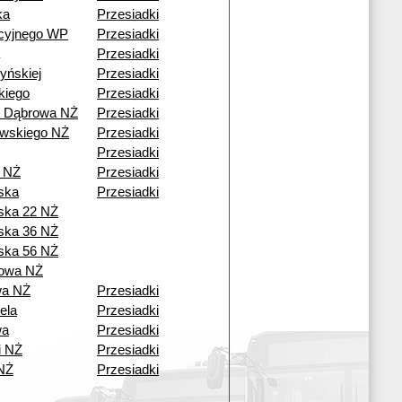
ka
Przesiadki
cyjnego WP
Przesiadki
Przesiadki
yńskiej
Przesiadki
kiego
Przesiadki
ź Dąbrowa NŻ
Przesiadki
wskiego NŻ
Przesiadki
Przesiadki
a NŻ
Przesiadki
ska
Przesiadki
ska 22 NŻ
ska 36 NŻ
ska 56 NŻ
owa NŻ
wa NŻ
Przesiadki
ela
Przesiadki
wa
Przesiadki
i NŻ
Przesiadki
NŻ
Przesiadki