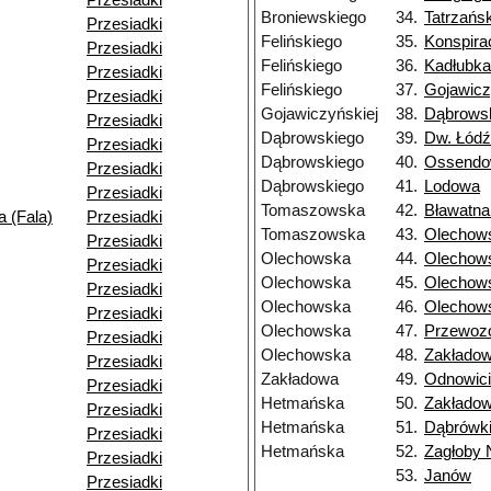
Przesiadki
Broniewskiego
34.
Tatrzańs
Przesiadki
Felińskiego
35.
Konspira
Przesiadki
Felińskiego
36.
Kadłubka
Przesiadki
Felińskiego
37.
Gojawicz
Przesiadki
Gojawiczyńskiej
38.
Dąbrows
Przesiadki
Dąbrowskiego
39.
Dw. Łód
Przesiadki
Dąbrowskiego
40.
Ossendo
Przesiadki
Dąbrowskiego
41.
Lodowa
Przesiadki
Tomaszowska
42.
Bławatn
 (Fala)
Przesiadki
Tomaszowska
43.
Olechow
Przesiadki
Olechowska
44.
Olechow
Przesiadki
Olechowska
45.
Olechow
Przesiadki
Olechowska
46.
Olechow
Przesiadki
Olechowska
47.
Przewoz
Przesiadki
Olechowska
48.
Zakłado
Przesiadki
Zakładowa
49.
Odnowici
Przesiadki
Hetmańska
50.
Zakłado
Przesiadki
Hetmańska
51.
Dąbrówk
Przesiadki
Hetmańska
52.
Zagłoby 
Przesiadki
53.
Janów
Przesiadki