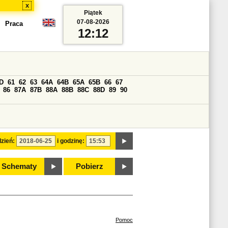
x
Piątek
07-08-2026
Praca
12:12
D
61
62
63
64A
64B
65A
65B
66
67
86
87A
87B
88A
88B
88C
88D
89
90
zień:
i godzinę:
Schematy
Pobierz
Pomoc