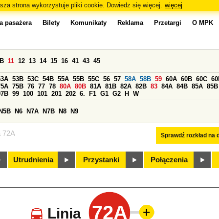
sza strona wykorzystuje pliki cookie. Dowiedz się więcej.
więcej
a pasażera
Bilety
Komunikaty
Reklama
Przetargi
O MPK
0B
11
12
13
14
15
16
41
43
45
53A
53B
53C
54B
55A
55B
55C
56
57
58A
58B
59
60A
60B
60C
60
75A
75B
76
77
78
80A
80B
81A
81B
82A
82B
83
84A
84B
85A
85B
97B
99
100
101
201
202
6.
F1
G1
G2
H
W
N5B
N6
N7A
N7B
N8
N9
a 72A
Sprawdź rozkład na d
Utrudnienia
Przystanki
Połączenia
72A
Linia