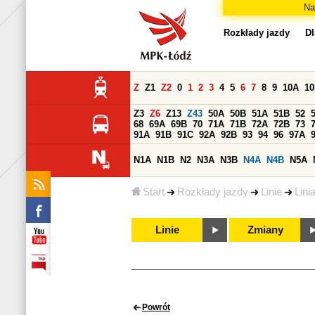
Na
Rozkłady jazdy
Dl
Z
Z1
Z2
0
1
2
3
4
5
6
7
8
9
10A
1
Z3
Z6
Z13
Z43
50A
50B
51A
51B
52
68
69A
69B
70
71A
71B
72A
72B
73
91A
91B
91C
92A
92B
93
94
96
97A
N1A
N1B
N2
N3A
N3B
N4A
N4B
N5A
Start
Rozkłady jazdy
Linie
Lini
Linie
Zmiany
Powrót