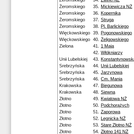
Żeromskiego
34.
Żwirki NŻ
Żeromskiego
35.
Mickiewicza NŻ
Żeromskiego
36.
Kopernika
Żeromskiego
37.
Struga
Żeromskiego
38.
Pl. Barlickiego
Więckowskiego
39.
Pogonowskiego
Więckowskiego
40.
Żeligowskiego
Zielona
41.
1 Maja
42.
Włókniarzy
Unii Lubelskiej
43.
Konstantynowska
Srebrzyńska
44.
Unii Lubelskiej
Srebrzyńska
45.
Jarzynowa
Srebrzyńska
46.
Cm. Mania
Krakowska
47.
Biegunowa
Krakowska
48.
Siewna
Złotno
49.
Kwiatowa NŻ
Złotno
50.
Podchorążych
Złotno
51.
Zaporowa
Złotno
52.
Legnicka NŻ
Złotno
53.
Stare Złotno NŻ
Złotno
54.
Złotno 141 NŻ