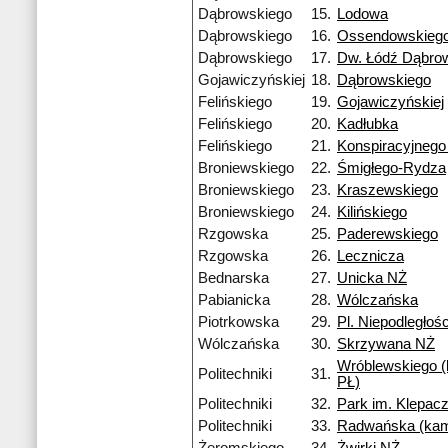
Dąbrowskiego
15.
Lodowa
Dąbrowskiego
16.
Ossendowskieg
Dąbrowskiego
17.
Dw. Łódź Dąbro
Gojawiczyńskiej
18.
Dąbrowskiego
Felińskiego
19.
Gojawiczyńskiej
Felińskiego
20.
Kadłubka
Felińskiego
21.
Konspiracyjneg
Broniewskiego
22.
Śmigłego-Rydza
Broniewskiego
23.
Kraszewskiego
Broniewskiego
24.
Kilińskiego
Rzgowska
25.
Paderewskiego
Rzgowska
26.
Lecznicza
Bednarska
27.
Unicka NŻ
Pabianicka
28.
Wólczańska
Piotrkowska
29.
Pl. Niepodległośc
Wólczańska
30.
Skrzywana NŻ
Wróblewskiego 
Politechniki
31.
PŁ)
Politechniki
32.
Park im. Klepac
Politechniki
33.
Radwańska (ka