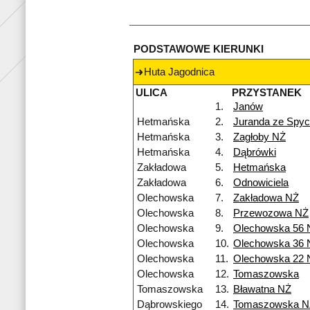
PODSTAWOWE KIERUNKI
Huta Jagodnica
ULICA
PRZYSTANEK
1.
Janów
Hetmańska
2.
Juranda ze Spy
Hetmańska
3.
Zagłoby NŻ
Hetmańska
4.
Dąbrówki
Zakładowa
5.
Hetmańska
Zakładowa
6.
Odnowiciela
Olechowska
7.
Zakładowa NŻ
Olechowska
8.
Przewozowa NŻ
Olechowska
9.
Olechowska 56 
Olechowska
10.
Olechowska 36 
Olechowska
11.
Olechowska 22 
Olechowska
12.
Tomaszowska
Tomaszowska
13.
Bławatna NŻ
Dąbrowskiego
14.
Tomaszowska N