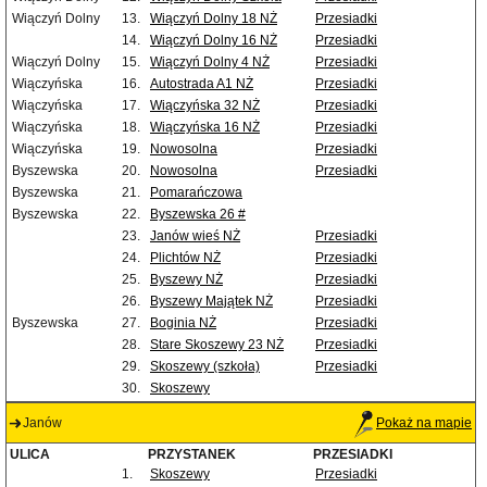
Wiączyń Dolny
13.
Wiączyń Dolny 18 NŻ
Przesiadki
14.
Wiączyń Dolny 16 NŻ
Przesiadki
Wiączyń Dolny
15.
Wiączyń Dolny 4 NŻ
Przesiadki
Wiączyńska
16.
Autostrada A1 NŻ
Przesiadki
Wiączyńska
17.
Wiączyńska 32 NŻ
Przesiadki
Wiączyńska
18.
Wiączyńska 16 NŻ
Przesiadki
Wiączyńska
19.
Nowosolna
Przesiadki
Byszewska
20.
Nowosolna
Przesiadki
Byszewska
21.
Pomarańczowa
Byszewska
22.
Byszewska 26 #
23.
Janów wieś NŻ
Przesiadki
24.
Plichtów NŻ
Przesiadki
25.
Byszewy NŻ
Przesiadki
26.
Byszewy Majątek NŻ
Przesiadki
Byszewska
27.
Boginia NŻ
Przesiadki
28.
Stare Skoszewy 23 NŻ
Przesiadki
29.
Skoszewy (szkoła)
Przesiadki
30.
Skoszewy
Janów
Pokaż na mapie
ULICA
PRZYSTANEK
PRZESIADKI
1.
Skoszewy
Przesiadki