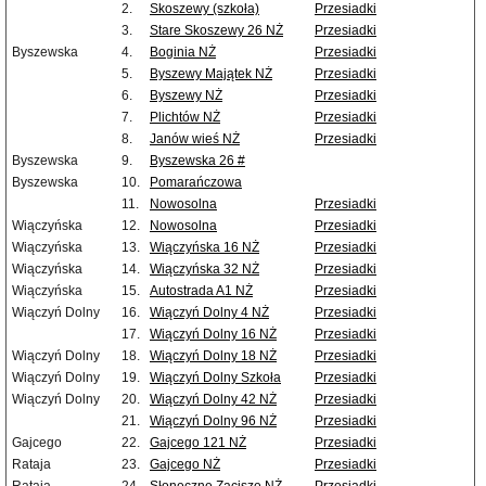
2.
Skoszewy (szkoła)
Przesiadki
3.
Stare Skoszewy 26 NŻ
Przesiadki
Byszewska
4.
Boginia NŻ
Przesiadki
5.
Byszewy Majątek NŻ
Przesiadki
6.
Byszewy NŻ
Przesiadki
7.
Plichtów NŻ
Przesiadki
8.
Janów wieś NŻ
Przesiadki
Byszewska
9.
Byszewska 26 #
Byszewska
10.
Pomarańczowa
11.
Nowosolna
Przesiadki
Wiączyńska
12.
Nowosolna
Przesiadki
Wiączyńska
13.
Wiączyńska 16 NŻ
Przesiadki
Wiączyńska
14.
Wiączyńska 32 NŻ
Przesiadki
Wiączyńska
15.
Autostrada A1 NŻ
Przesiadki
Wiączyń Dolny
16.
Wiączyń Dolny 4 NŻ
Przesiadki
17.
Wiączyń Dolny 16 NŻ
Przesiadki
Wiączyń Dolny
18.
Wiączyń Dolny 18 NŻ
Przesiadki
Wiączyń Dolny
19.
Wiączyń Dolny Szkoła
Przesiadki
Wiączyń Dolny
20.
Wiączyń Dolny 42 NŻ
Przesiadki
21.
Wiączyń Dolny 96 NŻ
Przesiadki
Gajcego
22.
Gajcego 121 NŻ
Przesiadki
Rataja
23.
Gajcego NŻ
Przesiadki