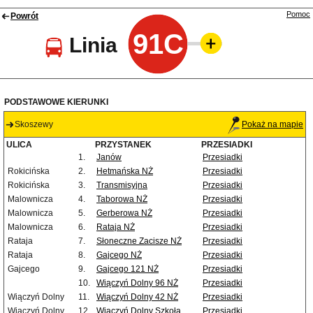
Pomoc
Powrót
91C
Linia
PODSTAWOWE KIERUNKI
Skoszewy
Pokaż na mapie
ULICA
PRZYSTANEK
PRZESIADKI
1.
Janów
Przesiadki
Rokicińska
2.
Hetmańska NŻ
Przesiadki
Rokicińska
3.
Transmisyjna
Przesiadki
Malownicza
4.
Taborowa NŻ
Przesiadki
Malownicza
5.
Gerberowa NŻ
Przesiadki
Malownicza
6.
Rataja NŻ
Przesiadki
Rataja
7.
Słoneczne Zacisze NŻ
Przesiadki
Rataja
8.
Gajcego NŻ
Przesiadki
Gajcego
9.
Gajcego 121 NŻ
Przesiadki
10.
Wiączyń Dolny 96 NŻ
Przesiadki
Wiączyń Dolny
11.
Wiączyń Dolny 42 NŻ
Przesiadki
Wiączyń Dolny
12.
Wiączyń Dolny Szkoła
Przesiadki