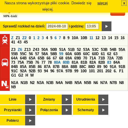
Nasza strona wykorzystuje pliki cookie. Dowiedz się
więcej
x
#
więcej.
Sprawdź rozkład na dzień:
i godzinę:
Z
Z1
Z2
0
1
2
3
4
5
6
7
8
9
10A
10B
11
12
13
14
15
16
41
43
45
Z3
Z6
Z13
Z43
50A
50B
51A
51B
52
53A
53C
53B
54B
55A
55B
55C
56
57
58A
58B
59
60A
60B
60C
60D
61
62
63
64A
64B
65A
65B
66
67
68
69A
69B
70
71A
71B
72A
72B
73
75A
75B
76
77
78
80A
80B
81A
81B
82A
82B
83
84A
84B
85A
85B
86
87A
87B
88A
88B
88C
88D
89
90
91A
91B
91C
92A
92B
93
94
96
97A
97B
99
100
101
201
202
6.
F1
G1
G2
H
W
N1A
N1B
N2
N3A
N3B
N4A
N4B
N5A
N5B
N6
N7A
N7B
N8
N9
Linie
Zmiany
Utrudnienia
Przystanki
Połączenia
Schematy
Pobierz