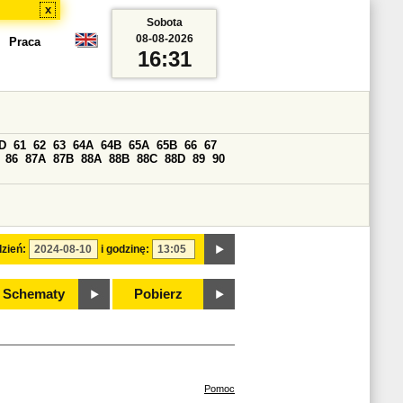
x
Sobota
08-08-2026
Praca
16:31
D
61
62
63
64A
64B
65A
65B
66
67
86
87A
87B
88A
88B
88C
88D
89
90
zień:
i godzinę:
Schematy
Pobierz
Pomoc