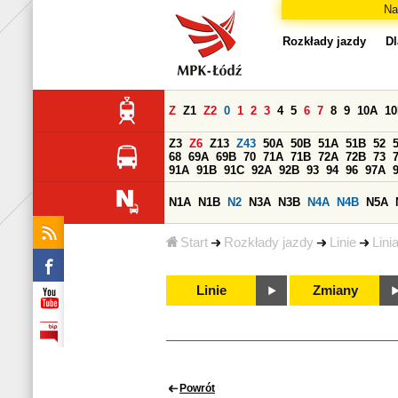
Na
Rozkłady jazdy
Dl
Z
Z1
Z2
0
1
2
3
4
5
6
7
8
9
10A
1
Z3
Z6
Z13
Z43
50A
50B
51A
51B
52
68
69A
69B
70
71A
71B
72A
72B
73
91A
91B
91C
92A
92B
93
94
96
97A
N1A
N1B
N2
N3A
N3B
N4A
N4B
N5A
Start
Rozkłady jazdy
Linie
Lini
Linie
Zmiany
Powrót