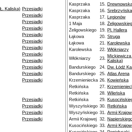
Kasprzaka
15.
Drewnowsk
Ł. Kaliska)
Przesiadki
Kasprzaka
16.
Srebrzyńska
Przesiadki
Kasprzaka
17.
Legionów
Przesiadki
1 Maja
18.
Żeligowskie
Przesiadki
Żeligowskiego
19.
Pl. Hallera
Przesiadki
Łąkowa
20.
Struga
Przesiadki
Łąkowa
21.
Karolewska
Przesiadki
Karolewska
22.
Włókniarzy
Przesiadki
Mickiewicza 
Włókniarzy
23.
Przesiadki
Kaliska)
Przesiadki
Bandurskiego
24.
Dw. Łódź Ka
Przesiadki
Bandurskiego
25.
Atlas Arena
Przesiadki
Krzemieniecka
26.
Kowieńska
Retkińska
27.
Krzemieniec
Retkińska
28.
Wileńska
Przesiadki
Retkińska
29.
Kusocińskie
Przesiadki
Wyszyńskiego
30.
Retkińska
Przesiadki
Wyszyńskiego
31.
Armii Krajow
Przesiadki
Armii Krajowej
32.
Napierskieg
Kusocińskiego
33.
Armii Krajow