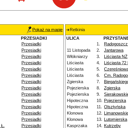
Pokaż na mapie
Retkinia
PRZESIADKI
ULICA
PRZYSTAN
Przesiadki
1.
Radogoszcz
Przesiadki
11 Listopada
2.
Jantarowa
Przesiadki
Włókniarzy
3.
Liściasta NŻ
Przesiadki
Liściasta
4.
Liściasta 72
Przesiadki
Liściasta
5.
Czereśniow
Przesiadki
Liściasta
6.
Cm. Radogo
Przesiadki
Zgierska
7.
Biegańskieg
Przesiadki
Pojezierska
8.
Zgierska
Przesiadki
Pojezierska
9.
Sierakowski
Przesiadki
Hipoteczna
10.
Pojezierska
Przesiadki
Hipoteczna
11.
Olsztyńska
Przesiadki
Klonowa
12.
Limanowski
Przesiadki
Klonowa
13.
Lutomierska
 Ł.
Przesiadki
Kasprzaka
14.
Kutrzeby