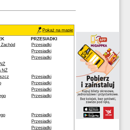
Pokaż na mapie
EK
PRZESIADKI
 Zachód
Przesiadki
Przesiadki
Przesiadki
 NŻ
a NŻ
szcz
Przesiadki
o
Przesiadki
Przesiadki
ego
Przesiadki
ego
Przesiadki
Przesiadki
Przesiadki