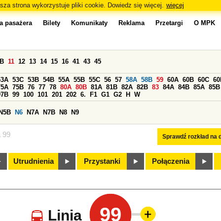
sza strona wykorzystuje pliki cookie. Dowiedz się więcej.
więcej
a pasażera
Bilety
Komunikaty
Reklama
Przetargi
O MPK
0B
11
12
13
14
15
16
41
43
45
53A
53C
53B
54B
55A
55B
55C
56
57
58A
58B
59
60A
60B
60C
60
75A
75B
76
77
78
80A
80B
81A
81B
82A
82B
83
84A
84B
85A
85B
97B
99
100
101
201
202
6.
F1
G1
G2
H
W
N5B
N6
N7A
N7B
N8
N9
a 99
Sprawdź rozkład na d
Utrudnienia
Przystanki
Połączenia
99
Linia