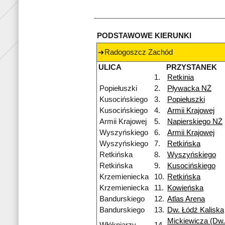
PODSTAWOWE KIERUNKI
Radogoszcz Zachód
ULICA
PRZYSTANEK
1.
Retkinia
Popiełuszki
2.
Pływacka NŻ
Kusocińskiego
3.
Popiełuszki
Kusocińskiego
4.
Armii Krajowej
Armii Krajowej
5.
Napierskiego NŻ
Wyszyńskiego
6.
Armii Krajowej
Wyszyńskiego
7.
Retkińska
Retkińska
8.
Wyszyńskiego
Retkińska
9.
Kusocińskiego
Krzemieniecka
10.
Retkińska
Krzemieniecka
11.
Kowieńska
Bandurskiego
12.
Atlas Arena
Bandurskiego
13.
Dw. Łódź Kaliska
Mickiewicza (Dw.