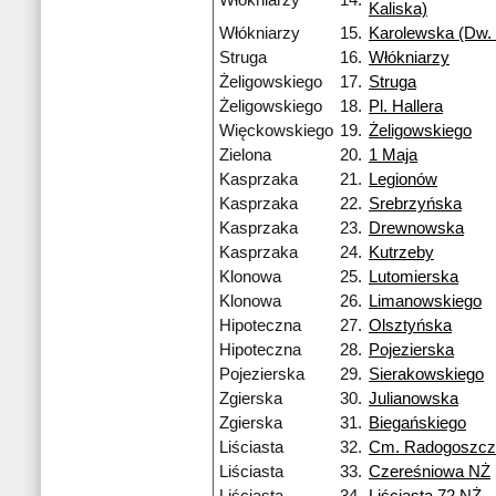
Włókniarzy
14.
Kaliska)
Włókniarzy
15.
Karolewska (Dw. 
Struga
16.
Włókniarzy
Żeligowskiego
17.
Struga
Żeligowskiego
18.
Pl. Hallera
Więckowskiego
19.
Żeligowskiego
Zielona
20.
1 Maja
Kasprzaka
21.
Legionów
Kasprzaka
22.
Srebrzyńska
Kasprzaka
23.
Drewnowska
Kasprzaka
24.
Kutrzeby
Klonowa
25.
Lutomierska
Klonowa
26.
Limanowskiego
Hipoteczna
27.
Olsztyńska
Hipoteczna
28.
Pojezierska
Pojezierska
29.
Sierakowskiego
Zgierska
30.
Julianowska
Zgierska
31.
Biegańskiego
Liściasta
32.
Cm. Radogoszcz
Liściasta
33.
Czereśniowa NŻ