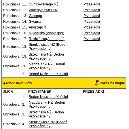
Rokicińska
11.
Dunikowskiego NŻ
Przesiadki
Rokicińska
12.
Walentynowicz NŻ
Przesiadki
Rokicińska
13.
Gajcego
Przesiadki
Rokicińska
14.
Gwarna
Przesiadki
Rokicińska
15.
Andrzejki #
Przesiadki
Rokicińska
16.
Młynarska (Andrespol)
Przesiadki
Brzezińska
17.
Rokicińska(Andrespol)
Przesiadki
Sienkiewicza NŻ (Bedoń
Brzezińska
18.
Przykościelny)
Brzezińska NŻ (Bedoń
Ogrodowa
19.
Przykościelny)
Magdalenki NŻ (Bedoń
Ogrodowa
20.
Przykościelny)
21.
Bedoń Kościelna/Kościół
rondo Inwalidów
Pokaż na mapie
ULICA
PRZYSTANEK
PRZESIADKI
1.
Bedoń Kościelna/Kościół
Magdalenki NŻ (Bedoń
Ogrodowa
2.
Przykościelny)
Brzezińska NŻ (Bedoń
Ogrodowa
3.
Przykościelny)
Sienkiewicza NŻ (Bedoń
Brzezińska
4.
Przykościelny)