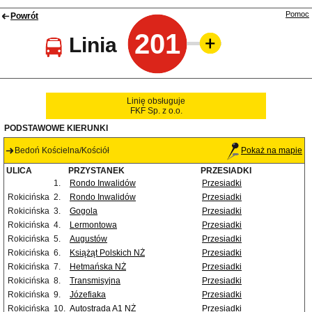
Pomoc
Powrót
201
Linia
Linię obsługuje
FKF Sp. z o.o.
PODSTAWOWE KIERUNKI
Bedoń Kościelna/Kościół
Pokaż na mapie
ULICA
PRZYSTANEK
PRZESIADKI
1.
Rondo Inwalidów
Przesiadki
Rokicińska
2.
Rondo Inwalidów
Przesiadki
Rokicińska
3.
Gogola
Przesiadki
Rokicińska
4.
Lermontowa
Przesiadki
Rokicińska
5.
Augustów
Przesiadki
Rokicińska
6.
Książąt Polskich NŻ
Przesiadki
Rokicińska
7.
Hetmańska NŻ
Przesiadki
Rokicińska
8.
Transmisyjna
Przesiadki
Rokicińska
9.
Józefiaka
Przesiadki
Rokicińska
10.
Autostrada A1 NŻ
Przesiadki