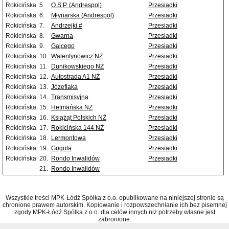
Rokicińska
5.
O.S.P. (Andrespol)
Przesiadki
Rokicińska
6.
Młynarska (Andrespol)
Przesiadki
Rokicińska
7.
Andrzejki #
Przesiadki
Rokicińska
8.
Gwarna
Przesiadki
Rokicińska
9.
Gajcego
Przesiadki
Rokicińska
10.
Walentynowicz NŻ
Przesiadki
Rokicińska
11.
Dunikowskiego NŻ
Przesiadki
Rokicińska
12.
Autostrada A1 NŻ
Przesiadki
Rokicińska
13.
Józefiaka
Przesiadki
Rokicińska
14.
Transmisyjna
Przesiadki
Rokicińska
15.
Hetmańska NŻ
Przesiadki
Rokicińska
16.
Książąt Polskich NŻ
Przesiadki
Rokicińska
17.
Rokicińska 144 NŻ
Przesiadki
Rokicińska
18.
Lermontowa
Przesiadki
Rokicińska
19.
Gogola
Przesiadki
Rokicińska
20.
Rondo Inwalidów
Przesiadki
21.
Rondo Inwalidów
Wszystkie treści MPK-Łódź Spółka z o.o. opublikowane na niniejszej stronie są
chronione prawem autorskim. Kopiowanie i rozpowszechnianie ich bez pisemnej
zgody MPK-Łódź Spółka z o.o. dla celów innych niż potrzeby własne jest
zabronione.