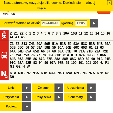
Nasza strona wykorzystuje pliki cookie. Dowiedz się
więcej
x
#
więcej.
Sprawdź rozkład na dzień:
i godzinę:
Z
Z1
Z2
0
1
2
3
4
5
6
7
8
9
10A
10B
11
12
13
14
15
16
41
43
45
Z3
Z6
Z13
Z43
50A
50B
51A
51B
52
53A
53C
53B
54B
55A
55B
55C
56
57
58A
58B
59
60A
60B
60C
60D
61
62
63
64A
64B
65A
65B
66
67
68
69A
69B
70
71A
71B
72A
72B
73
75A
75B
76
77
78
80A
80B
81A
81B
82A
82B
83
84A
84B
85A
85B
86
87A
87B
88A
88B
88C
88D
89
90
91A
91B
91C
92A
92B
93
94
96
97A
97B
99
100
101
201
202
6.
F1
G1
G2
H
W
N1A
N1B
N2
N3A
N3B
N4A
N4B
N5A
N5B
N6
N7A
N7B
N8
N9
Linie
Zmiany
Utrudnienia
Przystanki
Połączenia
Schematy
Pobierz