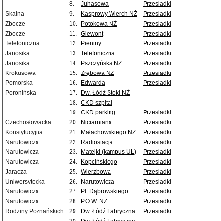
8.
Juhasowa
Przesiadki
Skalna
9.
Kasprowy Wierch NŻ
Przesiadki
Zbocze
10.
Potokowa NŻ
Przesiadki
Zbocze
11.
Giewont
Przesiadki
Telefoniczna
12.
Pieniny
Przesiadki
Janosika
13.
Telefoniczna
Przesiadki
Janosika
14.
Pszczyńska NŻ
Przesiadki
Krokusowa
15.
Zrębowa NŻ
Przesiadki
Pomorska
16.
Edwarda
Przesiadki
Poronińska
17.
Dw. Łódź Stoki NŻ
18.
CKD szpital
19.
CKD parking
Przesiadki
Czechosłowacka
20.
Niciarniana
Przesiadki
Konstytucyjna
21.
Małachowskiego NŻ
Przesiadki
Narutowicza
22.
Radiostacja
Przesiadki
Narutowicza
23.
Matejki (kampus UŁ)
Przesiadki
Narutowicza
24.
Kopcińskiego
Przesiadki
Jaracza
25.
Wierzbowa
Przesiadki
Uniwersytecka
26.
Narutowicza
Przesiadki
Narutowicza
27.
Pl. Dąbrowskiego
Przesiadki
Narutowicza
28.
P.O.W. NŻ
Przesiadki
Rodziny Poznańskich
29.
Dw. Łódź Fabryczna
Przesiadki