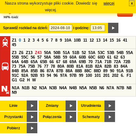
Nasza strona wykorzystuje pliki cookie. Dowiedz się
więcej
x
#
więcej.
Sprawdź rozkład na dzień:
i godzinę:
Z1
0
1
2
3
4
5
6
7
8
9
10A
10B
11
12
13
14
15
16
41
45
Z3
Z6
Z13
Z43
50A
50B
51A
51B
52
53A
53C
53B
54B
55A
55B
55C
56
57
58A
58B
59
60A
60B
60C
60D
61
62
63
64A
64B
65A
65B
66
67
68
69A
69B
70
71A
71B
72A
72B
73
75A
75B
76
77
78
80A
80B
81A
81B
82A
82B
83
84A
84B
85A
85B
86
87A
87B
88A
88B
88C
88D
89
90
91A
91B
91C
92A
92B
93
94
96
97A
97B
99
100
101
201
202
6.
F1
G1
G2
H
W
N1A
N1B
N2
N3A
N3B
N4A
N4B
N5A
N5B
N6
N7A
N7B
N8
N9
Linie
Zmiany
Utrudnienia
Przystanki
Połączenia
Schematy
Pobierz