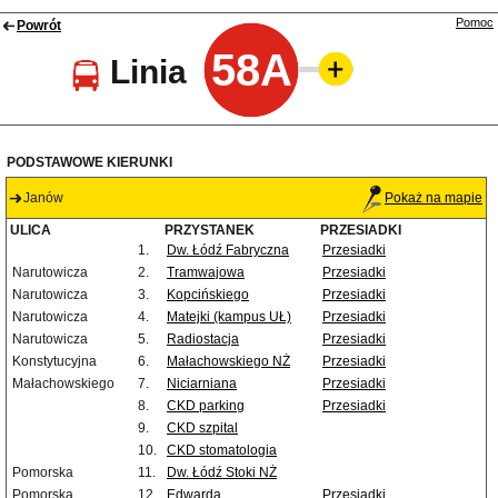
Pomoc
Powrót
58A
Linia
PODSTAWOWE KIERUNKI
Janów
Pokaż na mapie
ULICA
PRZYSTANEK
PRZESIADKI
1.
Dw. Łódź Fabryczna
Przesiadki
Narutowicza
2.
Tramwajowa
Przesiadki
Narutowicza
3.
Kopcińskiego
Przesiadki
Narutowicza
4.
Matejki (kampus UŁ)
Przesiadki
Narutowicza
5.
Radiostacja
Przesiadki
Konstytucyjna
6.
Małachowskiego NŻ
Przesiadki
Małachowskiego
7.
Niciarniana
Przesiadki
8.
CKD parking
Przesiadki
9.
CKD szpital
10.
CKD stomatologia
Pomorska
11.
Dw. Łódź Stoki NŻ
Pomorska
12.
Edwarda
Przesiadki