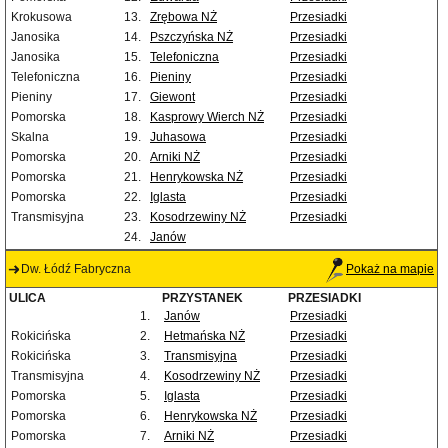
Krokusowa
13.
Zrębowa NŻ
Przesiadki
Janosika
14.
Pszczyńska NŻ
Przesiadki
Janosika
15.
Telefoniczna
Przesiadki
Telefoniczna
16.
Pieniny
Przesiadki
Pieniny
17.
Giewont
Przesiadki
Pomorska
18.
Kasprowy Wierch NŻ
Przesiadki
Skalna
19.
Juhasowa
Przesiadki
Pomorska
20.
Arniki NŻ
Przesiadki
Pomorska
21.
Henrykowska NŻ
Przesiadki
Pomorska
22.
Iglasta
Przesiadki
Transmisyjna
23.
Kosodrzewiny NŻ
Przesiadki
24.
Janów
Dw. Łódź Fabryczna
Pokaż na mapie
ULICA
PRZYSTANEK
PRZESIADKI
1.
Janów
Przesiadki
Rokicińska
2.
Hetmańska NŻ
Przesiadki
Rokicińska
3.
Transmisyjna
Przesiadki
Transmisyjna
4.
Kosodrzewiny NŻ
Przesiadki
Pomorska
5.
Iglasta
Przesiadki
Pomorska
6.
Henrykowska NŻ
Przesiadki
Pomorska
7.
Arniki NŻ
Przesiadki