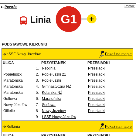
Pomoc
Powrót
G1
Linia
PODSTAWOWE KIERUNKI
ŁSSE Nowy Józefów
Pokaż na mapie
ULICA
PRZYSTANEK
PRZESIADKI
1.
Retkinia
Przesiadki
Popiełuszki
2.
Popiełuszki 21
Przesiadki
Maratońska
3.
Popiełuszki
Przesiadki
Maratońska
4.
Gimnastyczna NŻ
Przesiadki
Maratońska
5.
Kolarska NŻ
Przesiadki
Golfowa
6.
Maratońska
Przesiadki
Nowy Józefów
7.
Golfowa
Przesiadki
Gillette
8.
Nowy Józefów
Przesiadki
9.
ŁSSE Nowy Józefów
Retkinia
Pokaż na mapie
ULICA
PRZYSTANEK
PRZESIADKI