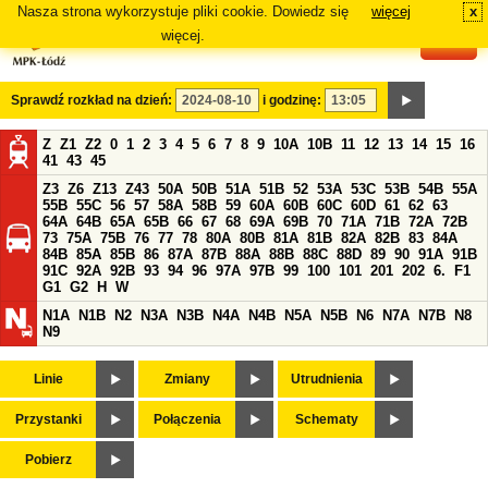
Nasza strona wykorzystuje pliki cookie. Dowiedz się
więcej
x
#
więcej.
Sprawdź rozkład na dzień:
i godzinę:
Z
Z1
Z2
0
1
2
3
4
5
6
7
8
9
10A
10B
11
12
13
14
15
16
41
43
45
Z3
Z6
Z13
Z43
50A
50B
51A
51B
52
53A
53C
53B
54B
55A
55B
55C
56
57
58A
58B
59
60A
60B
60C
60D
61
62
63
64A
64B
65A
65B
66
67
68
69A
69B
70
71A
71B
72A
72B
73
75A
75B
76
77
78
80A
80B
81A
81B
82A
82B
83
84A
84B
85A
85B
86
87A
87B
88A
88B
88C
88D
89
90
91A
91B
91C
92A
92B
93
94
96
97A
97B
99
100
101
201
202
6.
F1
G1
G2
H
W
N1A
N1B
N2
N3A
N3B
N4A
N4B
N5A
N5B
N6
N7A
N7B
N8
N9
Linie
Zmiany
Utrudnienia
Przystanki
Połączenia
Schematy
Pobierz