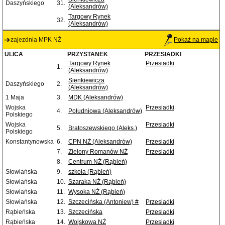
Daszyńskiego
31.
(Aleksandrów)
Targowy Rynek
32.
(Aleksandrów)
zajezdnia MPK NŻ
Pokaż na mapie
ULICA
PRZYSTANEK
PRZESIADKI
Targowy Rynek
Przesiadki
1.
(Aleksandrów)
Sienkiewicza
Daszyńskiego
2.
(Aleksandrów)
1 Maja
3.
MDK (Aleksandrów)
Wojska
Przesiadki
4.
Południowa (Aleksandrów)
Polskiego
Wojska
Przesiadki
5.
Bratoszewskiego (Aleks.)
Polskiego
Konstantynowska
6.
CPN NŻ (Aleksandrów)
Przesiadki
7.
Zielony Romanów NŻ
Przesiadki
8.
Centrum NŻ (Rąbień)
Słowiańska
9.
szkoła (Rąbień)
Słowiańska
10.
Szaraka NŻ (Rąbień)
Słowiańska
11.
Wysoka NŻ (Rąbień)
Słowiańska
12.
Szczecińska (Antoniew) #
Przesiadki
Rąbieńska
13.
Szczecińska
Przesiadki
Rąbieńska
14.
Wojskowa NŻ
Przesiadki