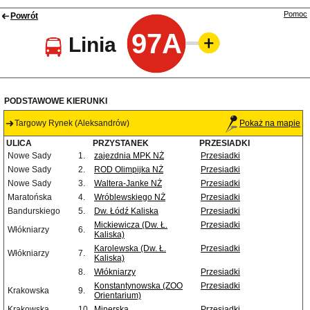
Pomoc
Powrót
97A
Linia
PODSTAWOWE KIERUNKI
Targowy Rynek (Aleksandrów)
Pokaż na mapie
ULICA
PRZYSTANEK
PRZESIADKI
Nowe Sady
1.
zajezdnia MPK NŻ
Przesiadki
Nowe Sady
2.
ROD Olimpijka NŻ
Przesiadki
Nowe Sady
3.
Waltera-Janke NŻ
Przesiadki
Maratońska
4.
Wróblewskiego NŻ
Przesiadki
Bandurskiego
5.
Dw. Łódź Kaliska
Przesiadki
Mickiewicza (Dw. Ł.
Przesiadki
Włókniarzy
6.
Kaliska)
Karolewska (Dw. Ł.
Przesiadki
Włókniarzy
7.
Kaliska)
8.
Włókniarzy
Przesiadki
Konstantynowska (ZOO
Przesiadki
Krakowska
9.
Orientarium)
Krakowska
10.
Minerska
Przesiadki