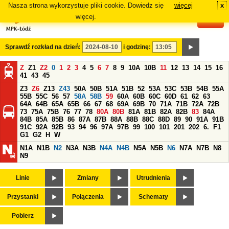
Nasza strona wykorzystuje pliki cookie. Dowiedz się
więcej
x
#
więcej.
Sprawdź rozkład na dzień:
i godzinę:
Z
Z1
Z2
0
1
2
3
4
5
6
7
8
9
10A
10B
11
12
13
14
15
16
41
43
45
Z3
Z6
Z13
Z43
50A
50B
51A
51B
52
53A
53C
53B
54B
55A
55B
55C
56
57
58A
58B
59
60A
60B
60C
60D
61
62
63
64A
64B
65A
65B
66
67
68
69A
69B
70
71A
71B
72A
72B
73
75A
75B
76
77
78
80A
80B
81A
81B
82A
82B
83
84A
84B
85A
85B
86
87A
87B
88A
88B
88C
88D
89
90
91A
91B
91C
92A
92B
93
94
96
97A
97B
99
100
101
201
202
6.
F1
G1
G2
H
W
N1A
N1B
N2
N3A
N3B
N4A
N4B
N5A
N5B
N6
N7A
N7B
N8
N9
Linie
Zmiany
Utrudnienia
Przystanki
Połączenia
Schematy
Pobierz