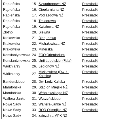
Rąbieńska
15.
Szwadronowa NŻ
Przesiadki
Rąbieńska
16.
Cieplarniana NŻ
Przesiadki
Rąbieńska
17.
Podjazdowa NŻ
Przesiadki
Rąbieńska
18.
Traktorowa
Przesiadki
Rąbieńska
19.
Kwiatowa NŻ
Przesiadki
Złotno
20.
Siewna
Przesiadki
Krakowska
21.
Biegunowa
Przesiadki
Krakowska
22.
Michałowicza NŻ
Przesiadki
Krakowska
23.
Minerska
Przesiadki
Konstantynowska
24.
ZOO Orientarium
Przesiadki
Konstantynowska
25.
Unii Lubelskiej (Fala)
Przesiadki
Włókniarzy
26.
Legionów NŻ
Przesiadki
Mickiewicza (Dw. Ł.
Przesiadki
Włókniarzy
27.
Kaliska)
Bandurskiego
28.
Dw. Łódź Kaliska
Przesiadki
Maratońska
29.
Stadion Miejski NŻ
Przesiadki
Maratońska
30.
Wróblewskiego NŻ
Przesiadki
Waltera-Janke
31.
Wyszyńskiego
Przesiadki
Nowe Sady
32.
Waltera-Janke NŻ
Przesiadki
Nowe Sady
33.
ROD Olimpijka NŻ
Przesiadki
Nowe Sady
34.
zajezdnia MPK NŻ