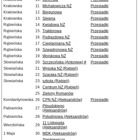
Krakowska
11.
Michałowicza NŻ
Przesiadki
Krakowska
12.
Biegunowa
Przesiadki
Krakowska
13.
Siewna
Przesiadki
Rąbieńska
14.
Kwiatowa NŻ
Przesiadki
Rąbieńska
15.
Traktorowa
Przesiadki
Rąbieńska
16.
Podjazdowa NŻ
Przesiadki
Rąbieńska
17.
Cieplarniana NŻ
Przesiadki
Rąbieńska
18.
Szwadronowa NŻ
Przesiadki
Rąbieńska
19.
Wojskowa NŻ
Przesiadki
Słowiańska
20.
Szczecińska (Antoniew) #
Przesiadki
Słowiańska
21.
Wysoka NŻ (Rąbień)
Słowiańska
22.
Szaraka NŻ (Rąbień)
Słowiańska
23.
szkoła (Rąbień)
24.
Centrum NŻ (Rąbień)
25.
Zielony Romanów
Konstantynowska
26.
CPN NŻ (Aleksandrów)
Przesiadki
Piłsudskiego
Pabianicka
27.
(Aleksandrów)
Pabianicka
28.
Południowa (Aleksandrów)
11 Listopada
Wierzbińska
29.
(Aleksandrów)
1 Maja
30.
MDK (Aleksandrów)
Sienkiewicza