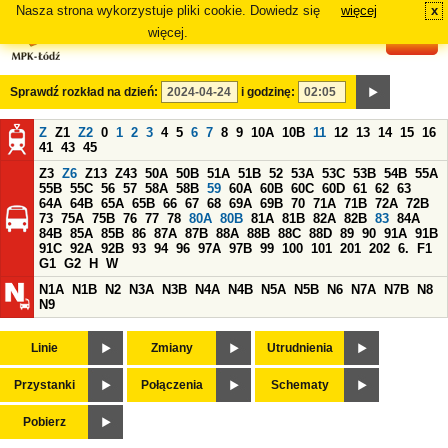
Nasza strona wykorzystuje pliki cookie. Dowiedz się
więcej
x
#
więcej.
Sprawdź rozkład na dzień:
i godzinę:
Z
Z1
Z2
0
1
2
3
4
5
6
7
8
9
10A
10B
11
12
13
14
15
16
41
43
45
Z3
Z6
Z13
Z43
50A
50B
51A
51B
52
53A
53C
53B
54B
55A
55B
55C
56
57
58A
58B
59
60A
60B
60C
60D
61
62
63
64A
64B
65A
65B
66
67
68
69A
69B
70
71A
71B
72A
72B
73
75A
75B
76
77
78
80A
80B
81A
81B
82A
82B
83
84A
84B
85A
85B
86
87A
87B
88A
88B
88C
88D
89
90
91A
91B
91C
92A
92B
93
94
96
97A
97B
99
100
101
201
202
6.
F1
G1
G2
H
W
N1A
N1B
N2
N3A
N3B
N4A
N4B
N5A
N5B
N6
N7A
N7B
N8
N9
Linie
Zmiany
Utrudnienia
Przystanki
Połączenia
Schematy
Pobierz