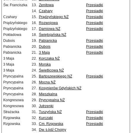
Św. Franciszka
13.
Zenitowa
Przesiadki
14.
Czahary
Przesiadki
Czahary
15.
Prądzyńskiego NŻ
Przesiadki
Prądzyńskiego
16.
Rozwojowa
Przesiadki
Prądzyńskiego
17.
Darniowa NŻ
Przesiadki
Pokładowa
18.
Świętojańska NŻ
Dubois
19.
Pabianicka
Przesiadki
Pabianicka
20.
Dubois
Przesiadki
Pabianicka
21.
3 Maja
Przesiadki
3 Maja
22.
Korczaka NŻ
3 Maja
23.
Morska
3 Maja
24.
Świetlicowa NŻ
Pryncypalna
25.
Bartoszewskiego NŻ
Przesiadki
Pryncypalna
26.
Mocna NŻ
Pryncypalna
27.
Kosynierów Gdyńskich NŻ
Pryncypalna
28.
Mieszkalna
Kongresowa
29.
Pryncypalna NŻ
Kongresowa
30.
Jutrzenki
Strażacka
31.
Tuszyńska NŻ
Przesiadki
Rzgowska
32.
Kurczaki
Przesiadki
Rzgowska
33.
Cm. Rzgowska
Przesiadki
34.
Dw. Łódź Chojny