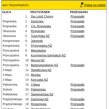
pl. Niepodległości
Pokaż na mapie
ULICA
PRZYSTANEK
PRZESIADKI
1.
Dw. Łódź Chojny
Przesiadki
Rzgowska
2.
Dachowa
Przesiadki
Rzgowska
3.
Cm. Rzgowska
Przesiadki
Strażacka
4.
Rzgowska
Przesiadki
Strażacka
5.
Tuszyńska NŻ
Przesiadki
Kongresowa
6.
Jutrzenki
Kongresowa
7.
Pryncypalna NŻ
Pryncypalna
8.
Mieszkalna
Pryncypalna
9.
Kosynierów Gdyńskich NŻ
Pryncypalna
10.
Mocna NŻ
Pryncypalna
11.
Bartoszewskiego NŻ
Przesiadki
3 Maja
12.
Świetlicowa NŻ
3 Maja
13.
Morska
3 Maja
14.
Korczaka NŻ
Pabianicka
15.
3 Maja
Przesiadki
Dubois
16.
Pabianicka
Przesiadki
Pokładowa
17.
Świętojańska NŻ
Prądzyńskiego
18.
Darniowa NŻ
Przesiadki
Prądzyńskiego
19.
Rozwojowa
Przesiadki