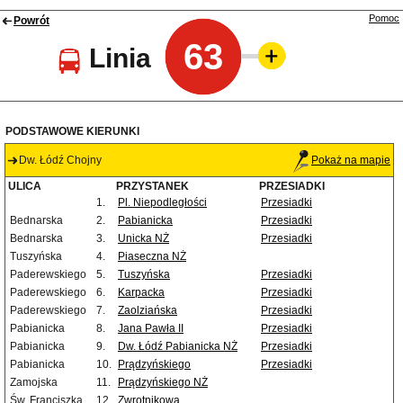
Pomoc
Powrót
63
Linia
PODSTAWOWE KIERUNKI
Dw. Łódź Chojny
Pokaż na mapie
ULICA
PRZYSTANEK
PRZESIADKI
1.
Pl. Niepodległości
Przesiadki
Bednarska
2.
Pabianicka
Przesiadki
Bednarska
3.
Unicka NŻ
Przesiadki
Tuszyńska
4.
Piaseczna NŻ
Paderewskiego
5.
Tuszyńska
Przesiadki
Paderewskiego
6.
Karpacka
Przesiadki
Paderewskiego
7.
Zaolziańska
Przesiadki
Pabianicka
8.
Jana Pawła II
Przesiadki
Pabianicka
9.
Dw. Łódź Pabianicka NŻ
Przesiadki
Pabianicka
10.
Prądzyńskiego
Przesiadki
Zamojska
11.
Prądzyńskiego NŻ
Św. Franciszka
12.
Zwrotnikowa