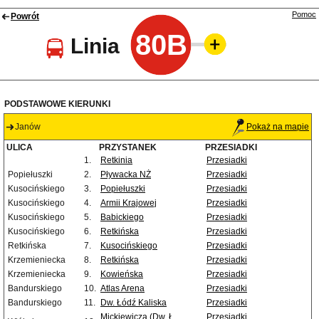
Pomoc
Powrót
80B
Linia
PODSTAWOWE KIERUNKI
Janów
Pokaż na mapie
ULICA
PRZYSTANEK
PRZESIADKI
1.
Retkinia
Przesiadki
Popiełuszki
2.
Pływacka NŻ
Przesiadki
Kusocińskiego
3.
Popiełuszki
Przesiadki
Kusocińskiego
4.
Armii Krajowej
Przesiadki
Kusocińskiego
5.
Babickiego
Przesiadki
Kusocińskiego
6.
Retkińska
Przesiadki
Retkińska
7.
Kusocińskiego
Przesiadki
Krzemieniecka
8.
Retkińska
Przesiadki
Krzemieniecka
9.
Kowieńska
Przesiadki
Bandurskiego
10.
Atlas Arena
Przesiadki
Bandurskiego
11.
Dw. Łódź Kaliska
Przesiadki
Mickiewicza (Dw. Ł.
Przesiadki