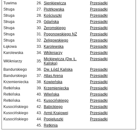
Tuwima
26.
Sienkiewicza
Przesiadki
Struga
27.
Piotrkowska
Przesiadki
Struga
28.
Kościuszki
Przesiadki
Struga
29.
Gdańska
Przesiadki
Struga
30.
Żeromskiego
Przesiadki
Struga
31.
Pogonowskiego NŻ
Przesiadki
Struga
32.
Żeligowskiego
Przesiadki
Łąkowa
33.
Karolewska
Przesiadki
Karolewska
34.
Włókniarzy
Przesiadki
Mickiewicza (Dw. Ł.
Przesiadki
Włókniarzy
35.
Kaliska)
Bandurskiego
36.
Dw. Łódź Kaliska
Przesiadki
Bandurskiego
37.
Atlas Arena
Przesiadki
Krzemieniecka
38.
Kowieńska
Przesiadki
Retkińska
39.
Krzemieniecka
Przesiadki
Retkińska
40.
Wileńska
Przesiadki
Retkińska
41.
Kusocińskiego
Przesiadki
Kusocińskiego
42.
Babickiego
Przesiadki
Kusocińskiego
43.
Armii Krajowej
Przesiadki
Kusocińskiego
44.
Popiełuszki
Przesiadki
45.
Retkinia