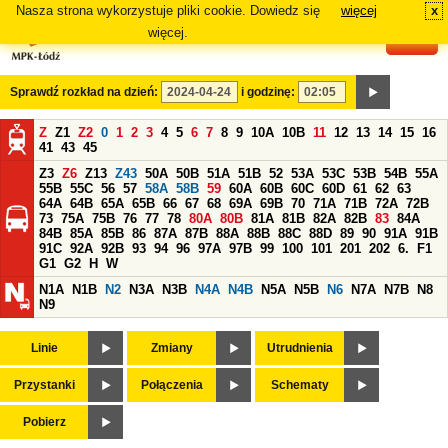
Nasza strona wykorzystuje pliki cookie. Dowiedz się
więcej
x
#
więcej.
Sprawdź rozkład na dzień:
i godzinę:
Z
Z1
Z2
0
1
2
3
4
5
6
7
8
9
10A
10B
11
12
13
14
15
16
41
43
45
Z3
Z6
Z13
Z43
50A
50B
51A
51B
52
53A
53C
53B
54B
55A
55B
55C
56
57
58A
58B
59
60A
60B
60C
60D
61
62
63
64A
64B
65A
65B
66
67
68
69A
69B
70
71A
71B
72A
72B
73
75A
75B
76
77
78
80A
80B
81A
81B
82A
82B
83
84A
84B
85A
85B
86
87A
87B
88A
88B
88C
88D
89
90
91A
91B
91C
92A
92B
93
94
96
97A
97B
99
100
101
201
202
6.
F1
G1
G2
H
W
N1A
N1B
N2
N3A
N3B
N4A
N4B
N5A
N5B
N6
N7A
N7B
N8
N9
Linie
Zmiany
Utrudnienia
Przystanki
Połączenia
Schematy
Pobierz