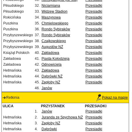
Piłsudskiego
32.
Niciarniana
Przesiadki
Piłsudskiego
33.
Widzew Stadion
Przesiadki
Rokicińska
34.
Maszynowa
Przesiadki
Puszkina
35.
Chmielowskiego
Przesiadki
Puszkina
36.
Rondo Sybiraków
Przesiadki
Przybyszewskiego
37.
Rondo Sybiraków
Przesiadki
Przybyszewskiego
38.
Czajkowskiego
Przesiadki
Przybyszewskiego
39.
Augustów NŻ
Przesiadki
Książąt Polskich
40.
Zakładowa
Przesiadki
Zakładowa
41.
Piasta Kołodzieja
Przesiadki
Zakładowa
42.
Odnowiciela
Przesiadki
Hetmańska
43.
Zakładowa
Przesiadki
Hetmańska
44.
Dąbrówki NŻ
Przesiadki
Hetmańska
45.
Zagłoby NŻ
Przesiadki
46.
Janów
Retkinia
Pokaż na mapie
ULICA
PRZYSTANEK
PRZESIADKI
1.
Janów
Przesiadki
Hetmańska
2.
Juranda ze Spychowa NŻ
Przesiadki
Hetmańska
3.
Zagłoby NŻ
Przesiadki
Hetmańska
4.
Dąbrówki
Przesiadki