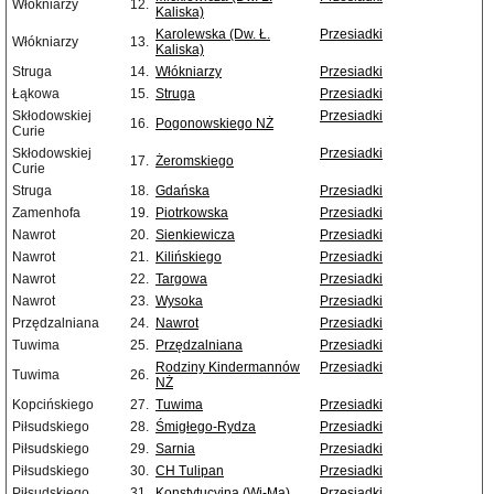
Włókniarzy
12.
Kaliska)
Karolewska (Dw. Ł.
Przesiadki
Włókniarzy
13.
Kaliska)
Struga
14.
Włókniarzy
Przesiadki
Łąkowa
15.
Struga
Przesiadki
Skłodowskiej
Przesiadki
16.
Pogonowskiego NŻ
Curie
Skłodowskiej
Przesiadki
17.
Żeromskiego
Curie
Struga
18.
Gdańska
Przesiadki
Zamenhofa
19.
Piotrkowska
Przesiadki
Nawrot
20.
Sienkiewicza
Przesiadki
Nawrot
21.
Kilińskiego
Przesiadki
Nawrot
22.
Targowa
Przesiadki
Nawrot
23.
Wysoka
Przesiadki
Przędzalniana
24.
Nawrot
Przesiadki
Tuwima
25.
Przędzalniana
Przesiadki
Rodziny Kindermannów
Przesiadki
Tuwima
26.
NŻ
Kopcińskiego
27.
Tuwima
Przesiadki
Piłsudskiego
28.
Śmigłego-Rydza
Przesiadki
Piłsudskiego
29.
Sarnia
Przesiadki
Piłsudskiego
30.
CH Tulipan
Przesiadki
Piłsudskiego
31.
Konstytucyjna (Wi-Ma)
Przesiadki