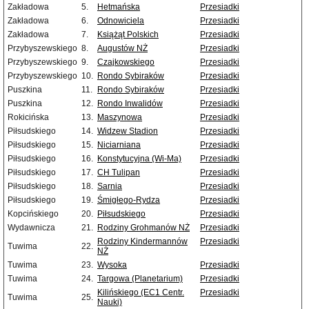
Zakładowa
5.
Hetmańska
Przesiadki
Zakładowa
6.
Odnowiciela
Przesiadki
Zakładowa
7.
Książąt Polskich
Przesiadki
Przybyszewskiego
8.
Augustów NŻ
Przesiadki
Przybyszewskiego
9.
Czajkowskiego
Przesiadki
Przybyszewskiego
10.
Rondo Sybiraków
Przesiadki
Puszkina
11.
Rondo Sybiraków
Przesiadki
Puszkina
12.
Rondo Inwalidów
Przesiadki
Rokicińska
13.
Maszynowa
Przesiadki
Piłsudskiego
14.
Widzew Stadion
Przesiadki
Piłsudskiego
15.
Niciarniana
Przesiadki
Piłsudskiego
16.
Konstytucyjna (Wi-Ma)
Przesiadki
Piłsudskiego
17.
CH Tulipan
Przesiadki
Piłsudskiego
18.
Sarnia
Przesiadki
Piłsudskiego
19.
Śmigłego-Rydza
Przesiadki
Kopcińskiego
20.
Piłsudskiego
Przesiadki
Wydawnicza
21.
Rodziny Grohmanów NŻ
Przesiadki
Rodziny Kindermannów
Przesiadki
Tuwima
22.
NŻ
Tuwima
23.
Wysoka
Przesiadki
Tuwima
24.
Targowa (Planetarium)
Przesiadki
Kilińskiego (EC1 Centr.
Przesiadki
Tuwima
25.
Nauki)