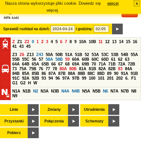
Nasza strona wykorzystuje pliki cookie. Dowiedz się
więcej
x
#
więcej.
Sprawdź rozkład na dzień:
i godzinę:
Z
Z1
Z2
0
1
2
3
4
5
6
7
8
9
10A
10B
11
12
13
14
15
16
41
43
45
Z3
Z6
Z13
Z43
50A
50B
51A
51B
52
53A
53C
53B
54B
55A
55B
55C
56
57
58A
58B
59
60A
60B
60C
60D
61
62
63
64A
64B
65A
65B
66
67
68
69A
69B
70
71A
71B
72A
72B
73
75A
75B
76
77
78
80A
80B
81A
81B
82A
82B
83
84A
84B
85A
85B
86
87A
87B
88A
88B
88C
88D
89
90
91A
91B
91C
92A
92B
93
94
96
97A
97B
99
100
101
201
202
6.
F1
G1
G2
H
W
N1A
N1B
N2
N3A
N3B
N4A
N4B
N5A
N5B
N6
N7A
N7B
N8
N9
Linie
Zmiany
Utrudnienia
Przystanki
Połączenia
Schematy
Pobierz