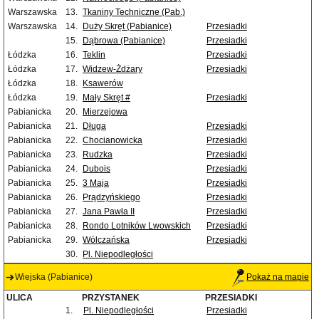
Warszawska
13.
Tkaniny Techniczne (Pab.)
Warszawska
14.
Duży Skręt (Pabianice)
Przesiadki
15.
Dąbrowa (Pabianice)
Przesiadki
Łódzka
16.
Teklin
Przesiadki
Łódzka
17.
Widzew-Żdżary
Przesiadki
Łódzka
18.
Ksawerów
Łódzka
19.
Mały Skręt #
Przesiadki
Pabianicka
20.
Mierzejowa
Pabianicka
21.
Długa
Przesiadki
Pabianicka
22.
Chocianowicka
Przesiadki
Pabianicka
23.
Rudzka
Przesiadki
Pabianicka
24.
Dubois
Przesiadki
Pabianicka
25.
3 Maja
Przesiadki
Pabianicka
26.
Prądzyńskiego
Przesiadki
Pabianicka
27.
Jana Pawła II
Przesiadki
Pabianicka
28.
Rondo Lotników Lwowskich
Przesiadki
Pabianicka
29.
Wólczańska
Przesiadki
30.
Pl. Niepodległości
Wiejska (Pabianice)
Pokaż na mapie
ULICA
PRZYSTANEK
PRZESIADKI
1.
Pl. Niepodległości
Przesiadki