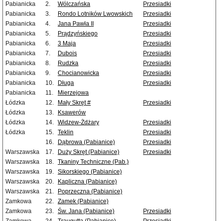
Pabianicka
2.
Wólczańska
Przesiadki
Pabianicka
3.
Rondo Lotników Lwowskich
Przesiadki
Pabianicka
4.
Jana Pawła II
Przesiadki
Pabianicka
5.
Prądzyńskiego
Przesiadki
Pabianicka
6.
3 Maja
Przesiadki
Pabianicka
7.
Dubois
Przesiadki
Pabianicka
8.
Rudzka
Przesiadki
Pabianicka
9.
Chocianowicka
Przesiadki
Pabianicka
10.
Długa
Przesiadki
Pabianicka
11.
Mierzejowa
Łódzka
12.
Mały Skręt #
Przesiadki
Łódzka
13.
Ksawerów
Łódzka
14.
Widzew-Żdżary
Przesiadki
Łódzka
15.
Teklin
Przesiadki
16.
Dąbrowa (Pabianice)
Przesiadki
Warszawska
17.
Duży Skręt (Pabianice)
Przesiadki
Warszawska
18.
Tkaniny Techniczne (Pab.)
Warszawska
19.
Sikorskiego (Pabianice)
Warszawska
20.
Kapliczna (Pabianice)
Warszawska
21.
Poprzeczna (Pabianice)
Zamkowa
22.
Zamek (Pabianice)
Zamkowa
23.
Św. Jana (Pabianice)
Przesiadki