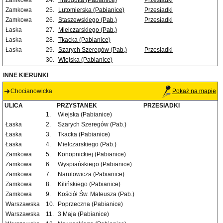
Zamkowa
24.
Traugutta (Pabianice)
Przesiadki
Zamkowa
25.
Lutomierska (Pabianice)
Przesiadki
Zamkowa
26.
Staszewskiego (Pab.)
Przesiadki
Łaska
27.
Mielczarskiego (Pab.)
Łaska
28.
Tkacka (Pabianice)
Łaska
29.
Szarych Szeregów (Pab.)
Przesiadki
30.
Wiejska (Pabianice)
INNE KIERUNKI
Chocianowicka
Pokaż na mapie
ULICA
PRZYSTANEK
PRZESIADKI
1.
Wiejska (Pabianice)
Łaska
2.
Szarych Szeregów (Pab.)
Łaska
3.
Tkacka (Pabianice)
Łaska
4.
Mielczarskiego (Pab.)
Zamkowa
5.
Konopnickiej (Pabianice)
Zamkowa
6.
Wyspiańskiego (Pabianice)
Zamkowa
7.
Narutowicza (Pabianice)
Zamkowa
8.
Kilińskiego (Pabianice)
Zamkowa
9.
Kościół Św. Mateusza (Pab.)
Warszawska
10.
Poprzeczna (Pabianice)
Warszawska
11.
3 Maja (Pabianice)