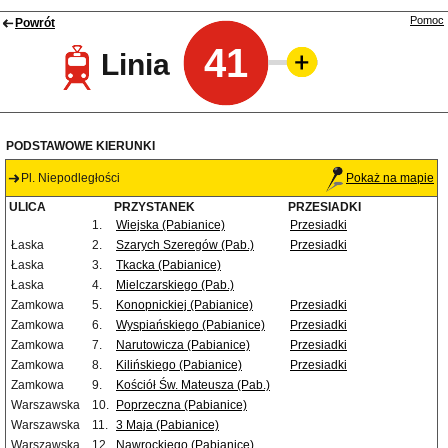
Pomoc
Powrót
41
Linia
PODSTAWOWE KIERUNKI
Pl. Niepodległości
Pokaż na mapie
ULICA
PRZYSTANEK
PRZESIADKI
1.
Wiejska (Pabianice)
Przesiadki
Łaska
2.
Szarych Szeregów (Pab.)
Przesiadki
Łaska
3.
Tkacka (Pabianice)
Łaska
4.
Mielczarskiego (Pab.)
Zamkowa
5.
Konopnickiej (Pabianice)
Przesiadki
Zamkowa
6.
Wyspiańskiego (Pabianice)
Przesiadki
Zamkowa
7.
Narutowicza (Pabianice)
Przesiadki
Zamkowa
8.
Kilińskiego (Pabianice)
Przesiadki
Zamkowa
9.
Kościół Św. Mateusza (Pab.)
Warszawska
10.
Poprzeczna (Pabianice)
Warszawska
11.
3 Maja (Pabianice)
Warszawska
12.
Nawrockiego (Pabianice)