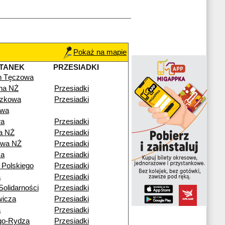
Pokaż na mapie
TANEK
PRZESIADKI
n Tęczowa
lna NŻ
Przesiadki
czkowa
Przesiadki
owa
wa
Przesiadki
a NŻ
Przesiadki
owa NŻ
Przesiadki
ka
Przesiadki
 Polskiego
Przesiadki
a
Przesiadki
olidarności
Przesiadki
wicza
Przesiadki
a
Przesiadki
go-Rydza
Przesiadki