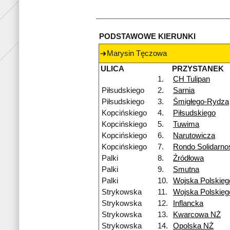
PODSTAWOWE KIERUNKI
Marysin Tęczowa
ULICA
PRZYSTANEK
1.
CH Tulipan
Piłsudskiego
2.
Sarnia
Piłsudskiego
3.
Śmigłego-Rydza
Kopcińskiego
4.
Piłsudskiego
Kopcińskiego
5.
Tuwima
Kopcińskiego
6.
Narutowicza
Kopcińskiego
7.
Rondo Solidarno
Palki
8.
Źródłowa
Palki
9.
Smutna
Palki
10.
Wojska Polskieg
Strykowska
11.
Wojska Polskie
Strykowska
12.
Inflancka
Strykowska
13.
Kwarcowa NŻ
Strykowska
14.
Opolska NŻ