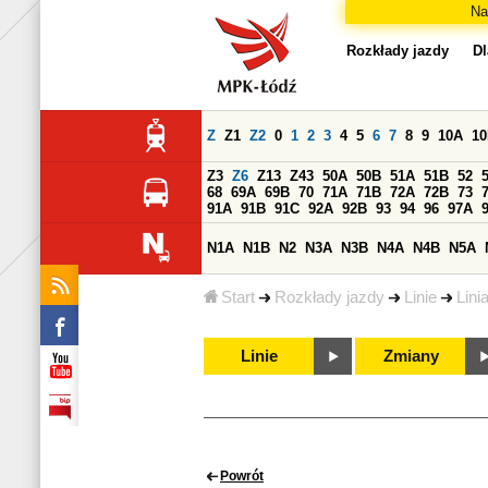
Na
Rozkłady jazdy
Dl
Z
Z1
Z2
0
1
2
3
4
5
6
7
8
9
10A
1
Z3
Z6
Z13
Z43
50A
50B
51A
51B
52
68
69A
69B
70
71A
71B
72A
72B
73
91A
91B
91C
92A
92B
93
94
96
97A
N1A
N1B
N2
N3A
N3B
N4A
N4B
N5A
Start
Rozkłady jazdy
Linie
Lini
Linie
Zmiany
Powrót