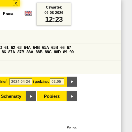
x
Czwartek
06-08-2026
Praca
12:23
D
61
62
63
64A
64B
65A
65B
66
67
86
87A
87B
88A
88B
88C
88D
89
90
zień:
i godzinę:
Schematy
Pobierz
Pomoc