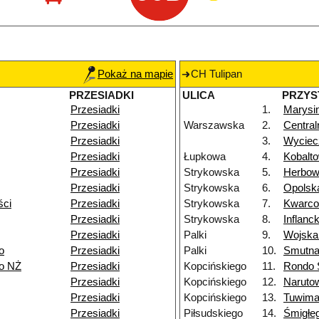
Pokaż na mapie
CH Tulipan
PRZESIADKI
ULICA
PRZYS
Przesiadki
1.
Marysi
Przesiadki
Warszawska
2.
Centra
Przesiadki
3.
Wycie
Przesiadki
Łupkowa
4.
Kobalt
Przesiadki
Strykowska
5.
Herbo
Przesiadki
Strykowska
6.
Opolsk
ści
Przesiadki
Strykowska
7.
Kwarc
Przesiadki
Strykowska
8.
Inflanc
Przesiadki
Palki
9.
Wojska
o
Przesiadki
Palki
10.
Smutn
go NŻ
Przesiadki
Kopcińskiego
11.
Rondo S
Przesiadki
Kopcińskiego
12.
Naruto
Przesiadki
Kopcińskiego
13.
Tuwim
Przesiadki
Piłsudskiego
14.
Śmigłe