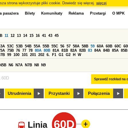
sza strona wykorzystuje pliki cookie. Dowiedz się więcej.
więcej
a pasażera
Bilety
Komunikaty
Reklama
Przetargi
O MPK
0B
11
12
13
14
15
16
41
43
45
53A
53C
53B
54B
55A
55B
55C
56
57
58A
58B
59
60A
60B
60C
60
75A
75B
76
77
78
80A
80B
81A
81B
82A
82B
83
84A
84B
85A
85B
97B
99
100
101
201
202
6.
F1
G1
G2
H
W
N5B
N6
N7A
N7B
N8
N9
a 60D
Sprawdź rozkład na d
Utrudnienia
Przystanki
Połączenia
60D
Linia