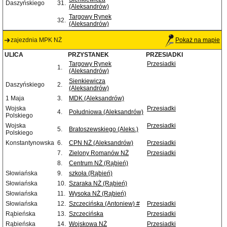
Daszyńskiego
31.
(Aleksandrów)
Targowy Rynek
32.
(Aleksandrów)
zajezdnia MPK NŻ
Pokaż na mapie
ULICA
PRZYSTANEK
PRZESIADKI
Targowy Rynek
Przesiadki
1.
(Aleksandrów)
Sienkiewicza
Daszyńskiego
2.
(Aleksandrów)
1 Maja
3.
MDK (Aleksandrów)
Wojska
Przesiadki
4.
Południowa (Aleksandrów)
Polskiego
Wojska
Przesiadki
5.
Bratoszewskiego (Aleks.)
Polskiego
Konstantynowska
6.
CPN NŻ (Aleksandrów)
Przesiadki
7.
Zielony Romanów NŻ
Przesiadki
8.
Centrum NŻ (Rąbień)
Słowiańska
9.
szkoła (Rąbień)
Słowiańska
10.
Szaraka NŻ (Rąbień)
Słowiańska
11.
Wysoka NŻ (Rąbień)
Słowiańska
12.
Szczecińska (Antoniew) #
Przesiadki
Rąbieńska
13.
Szczecińska
Przesiadki
Rąbieńska
14.
Wojskowa NŻ
Przesiadki