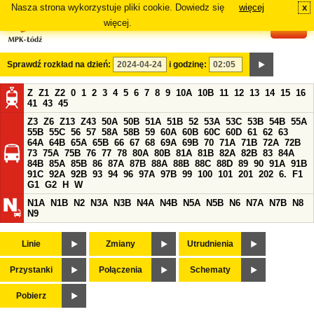
Nasza strona wykorzystuje pliki cookie. Dowiedz się
więcej
x
#
więcej.
Sprawdź rozkład na dzień:
i godzinę:
Z
Z1
Z2
0
1
2
3
4
5
6
7
8
9
10A
10B
11
12
13
14
15
16
41
43
45
Z3
Z6
Z13
Z43
50A
50B
51A
51B
52
53A
53C
53B
54B
55A
55B
55C
56
57
58A
58B
59
60A
60B
60C
60D
61
62
63
64A
64B
65A
65B
66
67
68
69A
69B
70
71A
71B
72A
72B
73
75A
75B
76
77
78
80A
80B
81A
81B
82A
82B
83
84A
84B
85A
85B
86
87A
87B
88A
88B
88C
88D
89
90
91A
91B
91C
92A
92B
93
94
96
97A
97B
99
100
101
201
202
6.
F1
G1
G2
H
W
N1A
N1B
N2
N3A
N3B
N4A
N4B
N5A
N5B
N6
N7A
N7B
N8
N9
Linie
Zmiany
Utrudnienia
Przystanki
Połączenia
Schematy
Pobierz