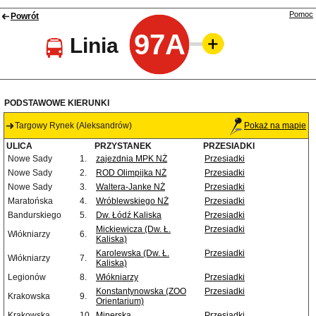
Pomoc
Powrót
97A
Linia
PODSTAWOWE KIERUNKI
Targowy Rynek (Aleksandrów)
Pokaż na mapie
ULICA
PRZYSTANEK
PRZESIADKI
Nowe Sady
1.
zajezdnia MPK NŻ
Przesiadki
Nowe Sady
2.
ROD Olimpijka NŻ
Przesiadki
Nowe Sady
3.
Waltera-Janke NŻ
Przesiadki
Maratońska
4.
Wróblewskiego NŻ
Przesiadki
Bandurskiego
5.
Dw. Łódź Kaliska
Przesiadki
Mickiewicza (Dw. Ł.
Przesiadki
Włókniarzy
6.
Kaliska)
Karolewska (Dw. Ł.
Przesiadki
Włókniarzy
7.
Kaliska)
Legionów
8.
Włókniarzy
Przesiadki
Konstantynowska (ZOO
Przesiadki
Krakowska
9.
Orientarium)
Krakowska
10.
Minerska
Przesiadki