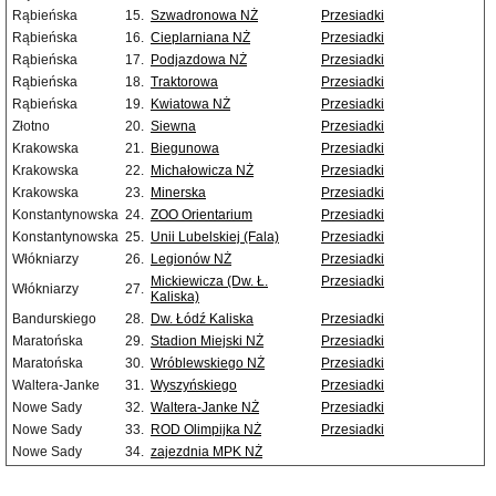
Rąbieńska
15.
Szwadronowa NŻ
Przesiadki
Rąbieńska
16.
Cieplarniana NŻ
Przesiadki
Rąbieńska
17.
Podjazdowa NŻ
Przesiadki
Rąbieńska
18.
Traktorowa
Przesiadki
Rąbieńska
19.
Kwiatowa NŻ
Przesiadki
Złotno
20.
Siewna
Przesiadki
Krakowska
21.
Biegunowa
Przesiadki
Krakowska
22.
Michałowicza NŻ
Przesiadki
Krakowska
23.
Minerska
Przesiadki
Konstantynowska
24.
ZOO Orientarium
Przesiadki
Konstantynowska
25.
Unii Lubelskiej (Fala)
Przesiadki
Włókniarzy
26.
Legionów NŻ
Przesiadki
Mickiewicza (Dw. Ł.
Przesiadki
Włókniarzy
27.
Kaliska)
Bandurskiego
28.
Dw. Łódź Kaliska
Przesiadki
Maratońska
29.
Stadion Miejski NŻ
Przesiadki
Maratońska
30.
Wróblewskiego NŻ
Przesiadki
Waltera-Janke
31.
Wyszyńskiego
Przesiadki
Nowe Sady
32.
Waltera-Janke NŻ
Przesiadki
Nowe Sady
33.
ROD Olimpijka NŻ
Przesiadki
Nowe Sady
34.
zajezdnia MPK NŻ