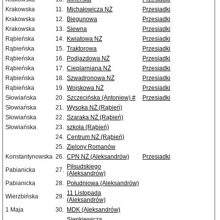
Krakowska
11.
Michałowicza NŻ
Przesiadki
Krakowska
12.
Biegunowa
Przesiadki
Krakowska
13.
Siewna
Przesiadki
Rąbieńska
14.
Kwiatowa NŻ
Przesiadki
Rąbieńska
15.
Traktorowa
Przesiadki
Rąbieńska
16.
Podjazdowa NŻ
Przesiadki
Rąbieńska
17.
Cieplarniana NŻ
Przesiadki
Rąbieńska
18.
Szwadronowa NŻ
Przesiadki
Rąbieńska
19.
Wojskowa NŻ
Przesiadki
Słowiańska
20.
Szczecińska (Antoniew) #
Przesiadki
Słowiańska
21.
Wysoka NŻ (Rąbień)
Słowiańska
22.
Szaraka NŻ (Rąbień)
Słowiańska
23.
szkoła (Rąbień)
24.
Centrum NŻ (Rąbień)
25.
Zielony Romanów
Konstantynowska
26.
CPN NŻ (Aleksandrów)
Przesiadki
Piłsudskiego
Pabianicka
27.
(Aleksandrów)
Pabianicka
28.
Południowa (Aleksandrów)
11 Listopada
Wierzbińska
29.
(Aleksandrów)
1 Maja
30.
MDK (Aleksandrów)
Sienkiewicza