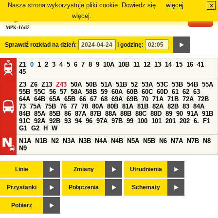
Nasza strona wykorzystuje pliki cookie. Dowiedz się
więcej
x
#
więcej.
Sprawdź rozkład na dzień:
i godzinę:
Z1
0
1
2
3
4
5
6
7
8
9
10A
10B
11
12
13
14
15
16
41
45
Z3
Z6
Z13
Z43
50A
50B
51A
51B
52
53A
53C
53B
54B
55A
55B
55C
56
57
58A
58B
59
60A
60B
60C
60D
61
62
63
64A
64B
65A
65B
66
67
68
69A
69B
70
71A
71B
72A
72B
73
75A
75B
76
77
78
80A
80B
81A
81B
82A
82B
83
84A
84B
85A
85B
86
87A
87B
88A
88B
88C
88D
89
90
91A
91B
91C
92A
92B
93
94
96
97A
97B
99
100
101
201
202
6.
F1
G1
G2
H
W
N1A
N1B
N2
N3A
N3B
N4A
N4B
N5A
N5B
N6
N7A
N7B
N8
N9
Linie
Zmiany
Utrudnienia
Przystanki
Połączenia
Schematy
Pobierz