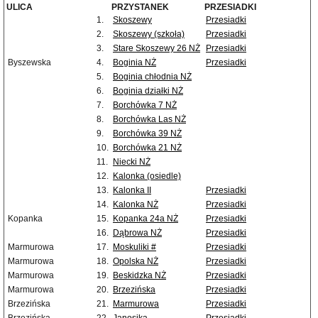
ULICA
PRZYSTANEK
PRZESIADKI
1.
Skoszewy
Przesiadki
2.
Skoszewy (szkoła)
Przesiadki
3.
Stare Skoszewy 26 NŻ
Przesiadki
Byszewska
4.
Boginia NŻ
Przesiadki
5.
Boginia chłodnia NŻ
6.
Boginia działki NŻ
7.
Borchówka 7 NŻ
8.
Borchówka Las NŻ
9.
Borchówka 39 NŻ
10.
Borchówka 21 NŻ
11.
Niecki NŻ
12.
Kalonka (osiedle)
13.
Kalonka II
Przesiadki
14.
Kalonka NŻ
Przesiadki
Kopanka
15.
Kopanka 24a NŻ
Przesiadki
16.
Dąbrowa NŻ
Przesiadki
Marmurowa
17.
Moskuliki #
Przesiadki
Marmurowa
18.
Opolska NŻ
Przesiadki
Marmurowa
19.
Beskidzka NŻ
Przesiadki
Marmurowa
20.
Brzezińska
Przesiadki
Brzezińska
21.
Marmurowa
Przesiadki