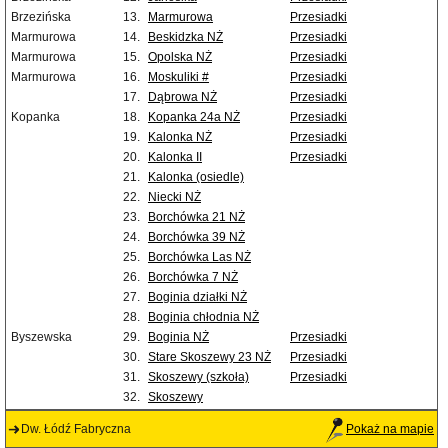
Brzezińska
13.
Marmurowa
Przesiadki
Marmurowa
14.
Beskidzka NŻ
Przesiadki
Marmurowa
15.
Opolska NŻ
Przesiadki
Marmurowa
16.
Moskuliki #
Przesiadki
17.
Dąbrowa NŻ
Przesiadki
Kopanka
18.
Kopanka 24a NŻ
Przesiadki
19.
Kalonka NŻ
Przesiadki
20.
Kalonka II
Przesiadki
21.
Kalonka (osiedle)
22.
Niecki NŻ
23.
Borchówka 21 NŻ
24.
Borchówka 39 NŻ
25.
Borchówka Las NŻ
26.
Borchówka 7 NŻ
27.
Boginia działki NŻ
28.
Boginia chłodnia NŻ
Byszewska
29.
Boginia NŻ
Przesiadki
30.
Stare Skoszewy 23 NŻ
Przesiadki
31.
Skoszewy (szkoła)
Przesiadki
32.
Skoszewy
Dw. Łódź Fabryczna
Pokaż na mapie