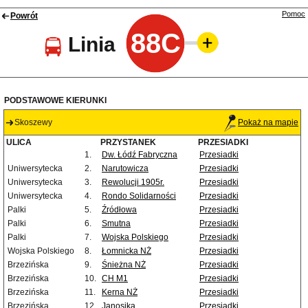
Pomoc
Powrót
88C
Linia
PODSTAWOWE KIERUNKI
Skoszewy
Pokaż na mapie
ULICA
PRZYSTANEK
PRZESIADKI
1.
Dw. Łódź Fabryczna
Przesiadki
Uniwersytecka
2.
Narutowicza
Przesiadki
Uniwersytecka
3.
Rewolucji 1905r.
Przesiadki
Uniwersytecka
4.
Rondo Solidarności
Przesiadki
Palki
5.
Źródłowa
Przesiadki
Palki
6.
Smutna
Przesiadki
Palki
7.
Wojska Polskiego
Przesiadki
Wojska Polskiego
8.
Łomnicka NŻ
Przesiadki
Brzezińska
9.
Śnieżna NŻ
Przesiadki
Brzezińska
10.
CH M1
Przesiadki
Brzezińska
11.
Kerna NŻ
Przesiadki
Brzezińska
12.
Janosika
Przesiadki