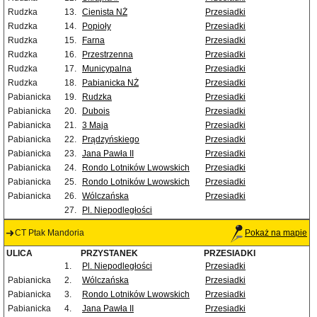
Rudzka
13.
Cienista NŻ
Przesiadki
Rudzka
14.
Popioły
Przesiadki
Rudzka
15.
Farna
Przesiadki
Rudzka
16.
Przestrzenna
Przesiadki
Rudzka
17.
Municypalna
Przesiadki
Rudzka
18.
Pabianicka NŻ
Przesiadki
Pabianicka
19.
Rudzka
Przesiadki
Pabianicka
20.
Dubois
Przesiadki
Pabianicka
21.
3 Maja
Przesiadki
Pabianicka
22.
Prądzyńskiego
Przesiadki
Pabianicka
23.
Jana Pawła II
Przesiadki
Pabianicka
24.
Rondo Lotników Lwowskich
Przesiadki
Pabianicka
25.
Rondo Lotników Lwowskich
Przesiadki
Pabianicka
26.
Wólczańska
Przesiadki
27.
Pl. Niepodległości
CT Ptak Mandoria
Pokaż na mapie
ULICA
PRZYSTANEK
PRZESIADKI
1.
Pl. Niepodległości
Przesiadki
Pabianicka
2.
Wólczańska
Przesiadki
Pabianicka
3.
Rondo Lotników Lwowskich
Przesiadki
Pabianicka
4.
Jana Pawła II
Przesiadki