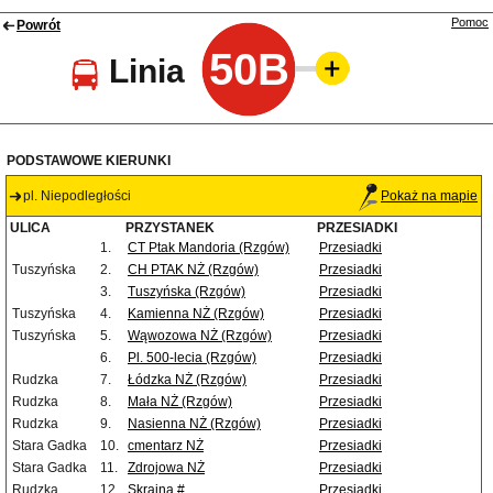
Pomoc
Powrót
50B
Linia
PODSTAWOWE KIERUNKI
pl. Niepodległości
Pokaż na mapie
ULICA
PRZYSTANEK
PRZESIADKI
1.
CT Ptak Mandoria (Rzgów)
Przesiadki
Tuszyńska
2.
CH PTAK NŻ (Rzgów)
Przesiadki
3.
Tuszyńska (Rzgów)
Przesiadki
Tuszyńska
4.
Kamienna NŻ (Rzgów)
Przesiadki
Tuszyńska
5.
Wąwozowa NŻ (Rzgów)
Przesiadki
6.
Pl. 500-lecia (Rzgów)
Przesiadki
Rudzka
7.
Łódzka NŻ (Rzgów)
Przesiadki
Rudzka
8.
Mała NŻ (Rzgów)
Przesiadki
Rudzka
9.
Nasienna NŻ (Rzgów)
Przesiadki
Stara Gadka
10.
cmentarz NŻ
Przesiadki
Stara Gadka
11.
Zdrojowa NŻ
Przesiadki
Rudzka
12.
Skrajna #
Przesiadki