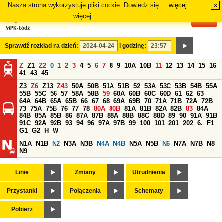
Nasza strona wykorzystuje pliki cookie. Dowiedz się
więcej
x
#
więcej.
Sprawdź rozkład na dzień:
i godzinę:
Z
Z1
Z2
0
1
2
3
4
5
6
7
8
9
10A
10B
11
12
13
14
15
16
41
43
45
Z3
Z6
Z13
Z43
50A
50B
51A
51B
52
53A
53C
53B
54B
55A
55B
55C
56
57
58A
58B
59
60A
60B
60C
60D
61
62
63
64A
64B
65A
65B
66
67
68
69A
69B
70
71A
71B
72A
72B
73
75A
75B
76
77
78
80A
80B
81A
81B
82A
82B
83
84A
84B
85A
85B
86
87A
87B
88A
88B
88C
88D
89
90
91A
91B
91C
92A
92B
93
94
96
97A
97B
99
100
101
201
202
6.
F1
G1
G2
H
W
N1A
N1B
N2
N3A
N3B
N4A
N4B
N5A
N5B
N6
N7A
N7B
N8
N9
Linie
Zmiany
Utrudnienia
Przystanki
Połączenia
Schematy
Pobierz