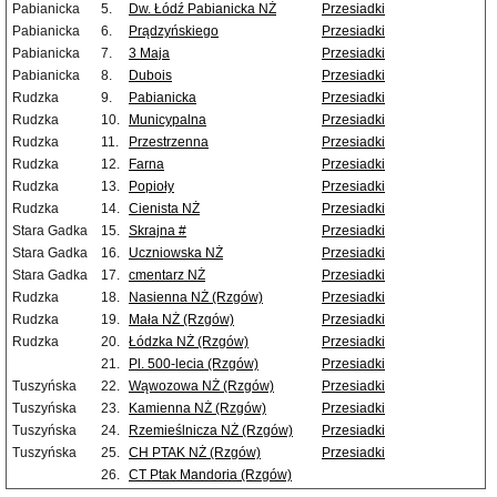
Pabianicka
5.
Dw. Łódź Pabianicka NŻ
Przesiadki
Pabianicka
6.
Prądzyńskiego
Przesiadki
Pabianicka
7.
3 Maja
Przesiadki
Pabianicka
8.
Dubois
Przesiadki
Rudzka
9.
Pabianicka
Przesiadki
Rudzka
10.
Municypalna
Przesiadki
Rudzka
11.
Przestrzenna
Przesiadki
Rudzka
12.
Farna
Przesiadki
Rudzka
13.
Popioły
Przesiadki
Rudzka
14.
Cienista NŻ
Przesiadki
Stara Gadka
15.
Skrajna #
Przesiadki
Stara Gadka
16.
Uczniowska NŻ
Przesiadki
Stara Gadka
17.
cmentarz NŻ
Przesiadki
Rudzka
18.
Nasienna NŻ (Rzgów)
Przesiadki
Rudzka
19.
Mała NŻ (Rzgów)
Przesiadki
Rudzka
20.
Łódzka NŻ (Rzgów)
Przesiadki
21.
Pl. 500-lecia (Rzgów)
Przesiadki
Tuszyńska
22.
Wąwozowa NŻ (Rzgów)
Przesiadki
Tuszyńska
23.
Kamienna NŻ (Rzgów)
Przesiadki
Tuszyńska
24.
Rzemieślnicza NŻ (Rzgów)
Przesiadki
Tuszyńska
25.
CH PTAK NŻ (Rzgów)
Przesiadki
26.
CT Ptak Mandoria (Rzgów)