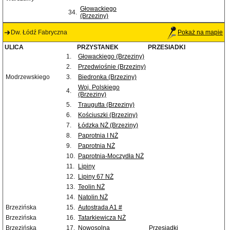
Głowackiego
34.
(Brzeziny)
Dw. Łódź Fabryczna
Pokaż na mapie
ULICA
PRZYSTANEK
PRZESIADKI
1.
Głowackiego (Brzeziny)
2.
Przedwiośnie (Brzeziny)
Modrzewskiego
3.
Biedronka (Brzeziny)
Woj. Polskiego
4.
(Brzeziny)
5.
Traugutta (Brzeziny)
6.
Kościuszki (Brzeziny)
7.
Łódzka NŻ (Brzeziny)
8.
Paprotnia I NŻ
9.
Paprotnia NŻ
10.
Paprotnia-Moczydła NŻ
11.
Lipiny
12.
Lipiny 67 NŻ
13.
Teolin NŻ
14.
Natolin NŻ
Brzezińska
15.
Autostrada A1 #
Brzezińska
16.
Tatarkiewicza NŻ
Brzezińska
17.
Nowosolna
Przesiadki