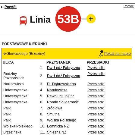
Pomoc
Powrót
53B
Linia
PODSTAWOWE KIERUNKI
Głowackiego (Brzeziny)
Pokaż na mapie
ULICA
PRZYSTANEK
PRZESIADKI
1.
Dw. Łódź Fabryczna
Przesiadki
Rodziny
Przesiadki
2.
Dw. Łódź Fabryczna
Poznańskich
Narutowicza
3.
Pl. Dąbrowskiego
Przesiadki
Uniwersytecka
4.
Narutowicza
Przesiadki
Uniwersytecka
5.
Rewolucji 1905r.
Przesiadki
Uniwersytecka
6.
Rondo Solidarności
Przesiadki
Palki
7.
Źródłowa
Przesiadki
Palki
8.
Smutna
Przesiadki
Palki
9.
Wojska Polskiego
Przesiadki
Wojska Polskiego
10.
Łomnicka NŻ
Przesiadki
Brzezińska
11.
Śnieżna NŻ
Przesiadki