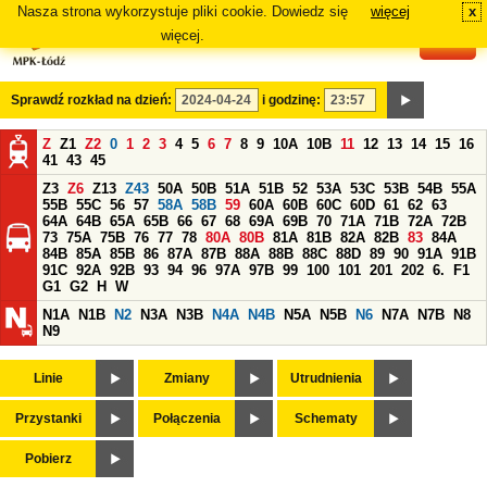
Nasza strona wykorzystuje pliki cookie. Dowiedz się
więcej
x
#
więcej.
Sprawdź rozkład na dzień:
i godzinę:
Z
Z1
Z2
0
1
2
3
4
5
6
7
8
9
10A
10B
11
12
13
14
15
16
41
43
45
Z3
Z6
Z13
Z43
50A
50B
51A
51B
52
53A
53C
53B
54B
55A
55B
55C
56
57
58A
58B
59
60A
60B
60C
60D
61
62
63
64A
64B
65A
65B
66
67
68
69A
69B
70
71A
71B
72A
72B
73
75A
75B
76
77
78
80A
80B
81A
81B
82A
82B
83
84A
84B
85A
85B
86
87A
87B
88A
88B
88C
88D
89
90
91A
91B
91C
92A
92B
93
94
96
97A
97B
99
100
101
201
202
6.
F1
G1
G2
H
W
N1A
N1B
N2
N3A
N3B
N4A
N4B
N5A
N5B
N6
N7A
N7B
N8
N9
Linie
Zmiany
Utrudnienia
Przystanki
Połączenia
Schematy
Pobierz