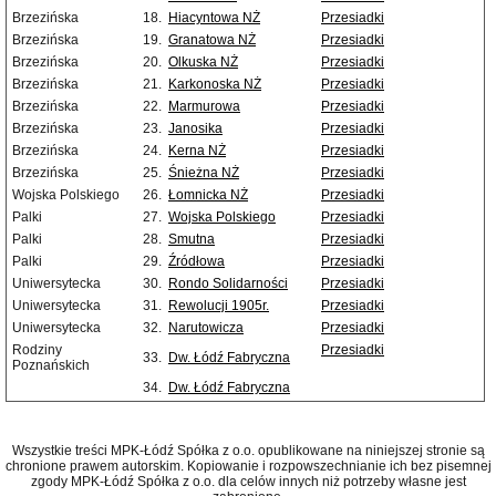
Brzezińska
18.
Hiacyntowa NŻ
Przesiadki
Brzezińska
19.
Granatowa NŻ
Przesiadki
Brzezińska
20.
Olkuska NŻ
Przesiadki
Brzezińska
21.
Karkonoska NŻ
Przesiadki
Brzezińska
22.
Marmurowa
Przesiadki
Brzezińska
23.
Janosika
Przesiadki
Brzezińska
24.
Kerna NŻ
Przesiadki
Brzezińska
25.
Śnieżna NŻ
Przesiadki
Wojska Polskiego
26.
Łomnicka NŻ
Przesiadki
Palki
27.
Wojska Polskiego
Przesiadki
Palki
28.
Smutna
Przesiadki
Palki
29.
Źródłowa
Przesiadki
Uniwersytecka
30.
Rondo Solidarności
Przesiadki
Uniwersytecka
31.
Rewolucji 1905r.
Przesiadki
Uniwersytecka
32.
Narutowicza
Przesiadki
Rodziny
Przesiadki
33.
Dw. Łódź Fabryczna
Poznańskich
34.
Dw. Łódź Fabryczna
Wszystkie treści MPK-Łódź Spółka z o.o. opublikowane na niniejszej stronie są
chronione prawem autorskim. Kopiowanie i rozpowszechnianie ich bez pisemnej
zgody MPK-Łódź Spółka z o.o. dla celów innych niż potrzeby własne jest