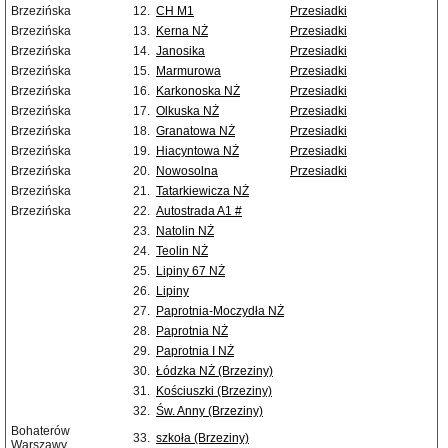
Brzezińska
12.
CH M1
Przesiadki
Brzezińska
13.
Kerna NŻ
Przesiadki
Brzezińska
14.
Janosika
Przesiadki
Brzezińska
15.
Marmurowa
Przesiadki
Brzezińska
16.
Karkonoska NŻ
Przesiadki
Brzezińska
17.
Olkuska NŻ
Przesiadki
Brzezińska
18.
Granatowa NŻ
Przesiadki
Brzezińska
19.
Hiacyntowa NŻ
Przesiadki
Brzezińska
20.
Nowosolna
Przesiadki
Brzezińska
21.
Tatarkiewicza NŻ
Brzezińska
22.
Autostrada A1 #
23.
Natolin NŻ
24.
Teolin NŻ
25.
Lipiny 67 NŻ
26.
Lipiny
27.
Paprotnia-Moczydła NŻ
28.
Paprotnia NŻ
29.
Paprotnia I NŻ
30.
Łódzka NŻ (Brzeziny)
31.
Kościuszki (Brzeziny)
32.
Św. Anny (Brzeziny)
Bohaterów
33.
szkoła (Brzeziny)
Warszawy