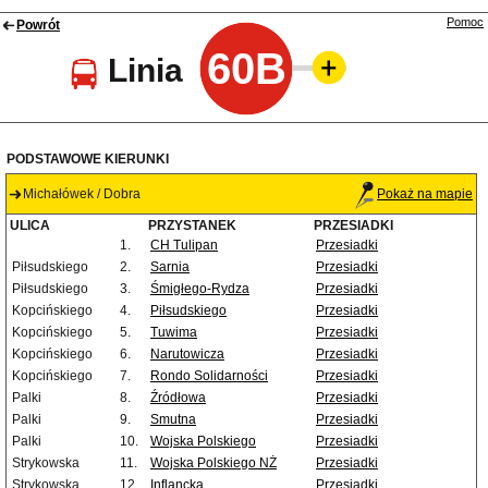
Pomoc
Powrót
60B
Linia
PODSTAWOWE KIERUNKI
Michałówek / Dobra
Pokaż na mapie
ULICA
PRZYSTANEK
PRZESIADKI
1.
CH Tulipan
Przesiadki
Piłsudskiego
2.
Sarnia
Przesiadki
Piłsudskiego
3.
Śmigłego-Rydza
Przesiadki
Kopcińskiego
4.
Piłsudskiego
Przesiadki
Kopcińskiego
5.
Tuwima
Przesiadki
Kopcińskiego
6.
Narutowicza
Przesiadki
Kopcińskiego
7.
Rondo Solidarności
Przesiadki
Palki
8.
Źródłowa
Przesiadki
Palki
9.
Smutna
Przesiadki
Palki
10.
Wojska Polskiego
Przesiadki
Strykowska
11.
Wojska Polskiego NŻ
Przesiadki
Strykowska
12.
Inflancka
Przesiadki