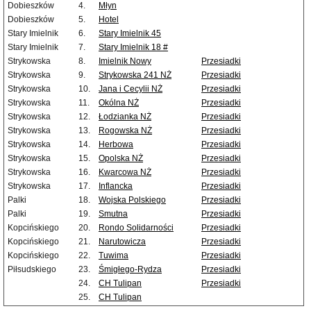
Dobieszków
4.
Młyn
Dobieszków
5.
Hotel
Stary Imielnik
6.
Stary Imielnik 45
Stary Imielnik
7.
Stary Imielnik 18 #
Strykowska
8.
Imielnik Nowy
Przesiadki
Strykowska
9.
Strykowska 241 NŻ
Przesiadki
Strykowska
10.
Jana i Cecylii NŻ
Przesiadki
Strykowska
11.
Okólna NŻ
Przesiadki
Strykowska
12.
Łodzianka NŻ
Przesiadki
Strykowska
13.
Rogowska NŻ
Przesiadki
Strykowska
14.
Herbowa
Przesiadki
Strykowska
15.
Opolska NŻ
Przesiadki
Strykowska
16.
Kwarcowa NŻ
Przesiadki
Strykowska
17.
Inflancka
Przesiadki
Palki
18.
Wojska Polskiego
Przesiadki
Palki
19.
Smutna
Przesiadki
Kopcińskiego
20.
Rondo Solidarności
Przesiadki
Kopcińskiego
21.
Narutowicza
Przesiadki
Kopcińskiego
22.
Tuwima
Przesiadki
Piłsudskiego
23.
Śmigłego-Rydza
Przesiadki
24.
CH Tulipan
Przesiadki
25.
CH Tulipan