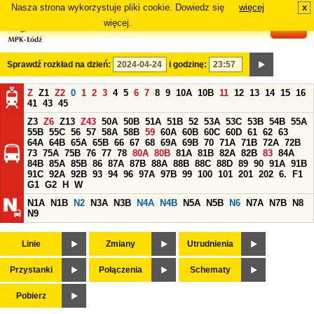
Nasza strona wykorzystuje pliki cookie. Dowiedz się
więcej
x
#
więcej.
Sprawdź rozkład na dzień:
i godzinę:
Z
Z1
Z2
0
1
2
3
4
5
6
7
8
9
10A
10B
11
12
13
14
15
16
41
43
45
Z3
Z6
Z13
Z43
50A
50B
51A
51B
52
53A
53C
53B
54B
55A
55B
55C
56
57
58A
58B
59
60A
60B
60C
60D
61
62
63
64A
64B
65A
65B
66
67
68
69A
69B
70
71A
71B
72A
72B
73
75A
75B
76
77
78
80A
80B
81A
81B
82A
82B
83
84A
84B
85A
85B
86
87A
87B
88A
88B
88C
88D
89
90
91A
91B
91C
92A
92B
93
94
96
97A
97B
99
100
101
201
202
6.
F1
G1
G2
H
W
N1A
N1B
N2
N3A
N3B
N4A
N4B
N5A
N5B
N6
N7A
N7B
N8
N9
Linie
Zmiany
Utrudnienia
Przystanki
Połączenia
Schematy
Pobierz