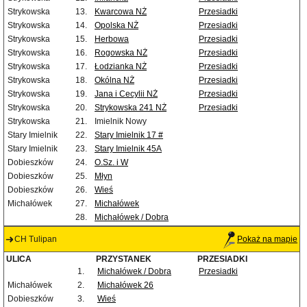
Strykowska
13.
Kwarcowa NŻ
Przesiadki
Strykowska
14.
Opolska NŻ
Przesiadki
Strykowska
15.
Herbowa
Przesiadki
Strykowska
16.
Rogowska NŻ
Przesiadki
Strykowska
17.
Łodzianka NŻ
Przesiadki
Strykowska
18.
Okólna NŻ
Przesiadki
Strykowska
19.
Jana i Cecylii NŻ
Przesiadki
Strykowska
20.
Strykowska 241 NŻ
Przesiadki
Strykowska
21.
Imielnik Nowy
Stary Imielnik
22.
Stary Imielnik 17 #
Stary Imielnik
23.
Stary Imielnik 45A
Dobieszków
24.
O.Sz. i W
Dobieszków
25.
Młyn
Dobieszków
26.
Wieś
Michałówek
27.
Michałówek
28.
Michałówek / Dobra
CH Tulipan
Pokaż na mapie
ULICA
PRZYSTANEK
PRZESIADKI
1.
Michałówek / Dobra
Przesiadki
Michałówek
2.
Michałówek 26
Dobieszków
3.
Wieś