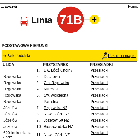
Pomoc
Powrót
71B
Linia
PODSTAWOWE KIERUNKI
Park Podolski
Pokaż na mapie
ULICA
PRZYSTANEK
PRZESIADKI
1.
Dw. Łódź Chojny
Przesiadki
Rzgowska
2.
Dachowa
Przesiadki
Rzgowska
3.
Cm. Rzgowska
Przesiadki
Rzgowska
4.
Kurczaki
Przesiadki
Rzgowska
5.
Św. Wojciecha
Przesiadki
Rzgowska
6.
Paradna
Przesiadki
Józefów
7.
Rzgowska NŻ
Przesiadki
Józefów
8.
Nowe Górki NŻ
Przesiadki
Józefów
9.
Józefów 60 NŻ
Przesiadki
Józefów
10.
Bieszczadzka NŻ
Przesiadki
600-lecia miasta
Przesiadki
11.
Nowe Górki NŻ
Łodzi