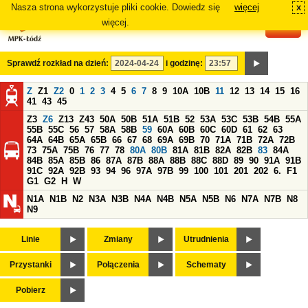
Nasza strona wykorzystuje pliki cookie. Dowiedz się
więcej
x
#
więcej.
Sprawdź rozkład na dzień:
i godzinę:
Z
Z1
Z2
0
1
2
3
4
5
6
7
8
9
10A
10B
11
12
13
14
15
16
41
43
45
Z3
Z6
Z13
Z43
50A
50B
51A
51B
52
53A
53C
53B
54B
55A
55B
55C
56
57
58A
58B
59
60A
60B
60C
60D
61
62
63
64A
64B
65A
65B
66
67
68
69A
69B
70
71A
71B
72A
72B
73
75A
75B
76
77
78
80A
80B
81A
81B
82A
82B
83
84A
84B
85A
85B
86
87A
87B
88A
88B
88C
88D
89
90
91A
91B
91C
92A
92B
93
94
96
97A
97B
99
100
101
201
202
6.
F1
G1
G2
H
W
N1A
N1B
N2
N3A
N3B
N4A
N4B
N5A
N5B
N6
N7A
N7B
N8
N9
Linie
Zmiany
Utrudnienia
Przystanki
Połączenia
Schematy
Pobierz