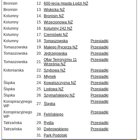
Bronisin
12.
600-lecia miasta Łodzi NŻ
Bronisin
13.
Wiskicka NŻ
Kolumny
14.
Bronisin NŻ
Kolumny
15.
Wrzecionowa NŻ
Kolumny
16.
Kolumny 242 NŻ
Kolumny
17.
Cierniówki NŻ
Kolumny
18.
Tomaszowska
Przesiadki
Tomaszowska
19.
Małego Rycerza NŻ
Przesiadki
Tomaszowska
20.
Jędrzejowska
Przesiadki
Ofiar Terroryzmu 11
Przesiadki
Tomaszowska
21.
Września NŻ
Kotoniarska
22.
Szybowa NŻ
Przesiadki
23.
Młynek
Przesiadki
Śląska
24.
Kowalszczyzna NŻ
Przesiadki
Śląska
25.
Lodowa NŻ
Przesiadki
Śląska
26.
Szymańskiego NŻ
Przesiadki
Konspiracyjnego
Przesiadki
27.
Śląska
WP
Konspiracyjnego
Przesiadki
28.
Felińskiego
WP
Tatrzańska
29.
Rydla
Przesiadki
Tatrzańska
30.
Dąbrowskiego
Przesiadki
31.
Park Podolski