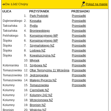
Dw. Łódź Chojny
Pokaż na mapie
ULICA
PRZYSTANEK
PRZESIADKI
1.
Park Podolski
Przesiadki
Dąbrowskiego
2.
Kossaka
Przesiadki
Tatrzańska
3.
Rydla
Przesiadki
Tatrzańska
4.
Broniewskiego
Przesiadki
Felińskiego
5.
Konspiracyjnego WP
Przesiadki
Śląska
6.
Konspiracyjnego WP
Przesiadki
Śląska
7.
Szymańskiego NŻ
Przesiadki
Śląska
8.
Lodowa NŻ
Przesiadki
Śląska
9.
Kowalszczyzna NŻ
Przesiadki
10.
Młynek
Przesiadki
Kotoniarska
11.
Szybowa NŻ
Przesiadki
Tomaszowska
12.
Ofiar Terroryzmu 11 Września
Przesiadki
Tomaszowska
13.
Jędrzejowska
Przesiadki
Tomaszowska
14.
Małego Rycerza NŻ
Przesiadki
Kolumny
15.
Tomaszowska
Przesiadki
Kolumny
16.
Cierniówki NŻ
Kolumny
17.
Kolumny 242 NŻ
Kolumny
18.
Wrzecionowa NŻ
Kolumny
19.
Bronisin NŻ
Bronisin
20.
Wiskicka NŻ