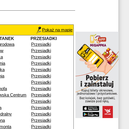
Pokaż na mapie
TANEK
PRZESIADKI
rodowa
Przesiadki
ów
Przesiadki
ka
Przesiadki
nia
Przesiadki
ika
Przesiadki
nia
Przesiadki
Przesiadki
ofa
Przesiadki
owska Centrum
Przesiadki
Przesiadki
a
Przesiadki
edralny
Przesiadki
ona
Przesiadki
ymonta
Przesiadki