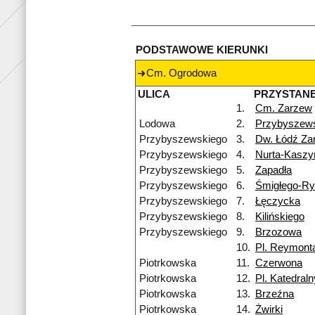
PODSTAWOWE KIERUNKI
Cm. Ogrodowa
ULICA
PRZYSTAN
1.
Cm. Zarzew
Lodowa
2.
Przybyszew
Przybyszewskiego
3.
Dw. Łódź Za
Przybyszewskiego
4.
Nurta-Kaszy
Przybyszewskiego
5.
Zapadła
Przybyszewskiego
6.
Śmigłego-R
Przybyszewskiego
7.
Łęczycka
Przybyszewskiego
8.
Kilińskiego
Przybyszewskiego
9.
Brzozowa
10.
Pl. Reymont
Piotrkowska
11.
Czerwona
Piotrkowska
12.
Pl. Katedraln
Piotrkowska
13.
Brzeźna
Piotrkowska
14.
Żwirki