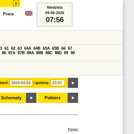
x
Niedziela
09-08-2026
Praca
07:56
D
61
62
63
64A
64B
65A
65B
66
67
86
87A
87B
88A
88B
88C
88D
89
90
zień:
i godzinę:
Schematy
Pobierz
Pomoc