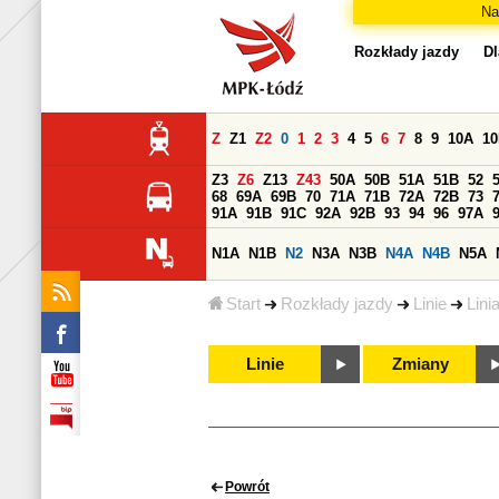
Na
Rozkłady jazdy
Dl
Z
Z1
Z2
0
1
2
3
4
5
6
7
8
9
10A
1
Z3
Z6
Z13
Z43
50A
50B
51A
51B
52
68
69A
69B
70
71A
71B
72A
72B
73
91A
91B
91C
92A
92B
93
94
96
97A
N1A
N1B
N2
N3A
N3B
N4A
N4B
N5A
Start
Rozkłady jazdy
Linie
Lini
Linie
Zmiany
Powrót