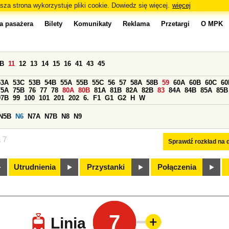
sza strona wykorzystuje pliki cookie. Dowiedz się więcej.
więcej
a pasażera
Bilety
Komunikaty
Reklama
Przetargi
O MPK
0B
11
12
13
14
15
16
41
43
45
53A
53C
53B
54B
55A
55B
55C
56
57
58A
58B
59
60A
60B
60C
60
75A
75B
76
77
78
80A
80B
81A
81B
82A
82B
83
84A
84B
85A
85B
97B
99
100
101
201
202
6.
F1
G1
G2
H
W
N5B
N6
N7A
N7B
N8
N9
a 7
Sprawdź rozkład na d
Utrudnienia
Przystanki
Połączenia
7
Linia