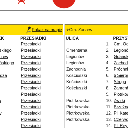
Pokaż na mapie
Cm. Zarzew
EK
PRZESIADKI
ULICA
PRZYS
Przesiadki
1.
Cm. Og
skiego
Przesiadki
Cmentarna
2.
Legion
rzew
Przesiadki
Legionów
3.
Gdańs
ńskiego
Przesiadki
Legionów
4.
Zachod
Przesiadki
Zachodnia
5.
Próchn
ydza
Przesiadki
Kościuszki
6.
6 Sierp
Przesiadki
Kościuszki
7.
Struga
Przesiadki
Kościuszki
8.
Zamenh
Przesiadki
9.
Piotrk
a
Przesiadki
Piotrkowska
10.
Żwirki
Przesiadki
Piotrkowska
11.
Brzeźn
y
Przesiadki
Piotrkowska
12.
Pl. Kat
Przesiadki
Piotrkowska
13.
Czerw
Przesiadki
14.
Pl. Re