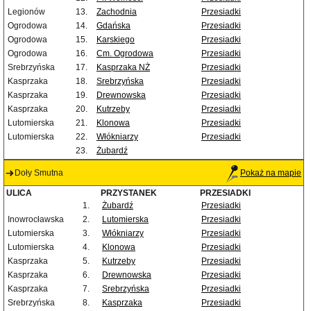
Legionów
13.
Zachodnia
Przesiadki
Ogrodowa
14.
Gdańska
Przesiadki
Ogrodowa
15.
Karskiego
Przesiadki
Ogrodowa
16.
Cm. Ogrodowa
Przesiadki
Srebrzyńska
17.
Kasprzaka NŻ
Przesiadki
Kasprzaka
18.
Srebrzyńska
Przesiadki
Kasprzaka
19.
Drewnowska
Przesiadki
Kasprzaka
20.
Kutrzeby
Przesiadki
Lutomierska
21.
Klonowa
Przesiadki
Lutomierska
22.
Włókniarzy
Przesiadki
23.
Żubardź
Doły Smutna
Pokaż na mapie
ULICA
PRZYSTANEK
PRZESIADKI
1.
Żubardź
Przesiadki
Inowrocławska
2.
Lutomierska
Przesiadki
Lutomierska
3.
Włókniarzy
Przesiadki
Lutomierska
4.
Klonowa
Przesiadki
Kasprzaka
5.
Kutrzeby
Przesiadki
Kasprzaka
6.
Drewnowska
Przesiadki
Kasprzaka
7.
Srebrzyńska
Przesiadki
Srebrzyńska
8.
Kasprzaka
Przesiadki