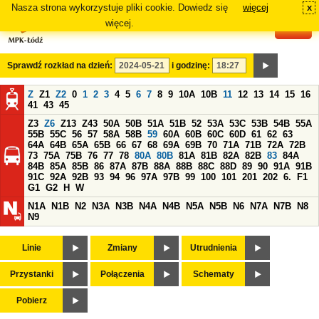
Nasza strona wykorzystuje pliki cookie. Dowiedz się
więcej
x
#
więcej.
Sprawdź rozkład na dzień:
i godzinę:
Z
Z1
Z2
0
1
2
3
4
5
6
7
8
9
10A
10B
11
12
13
14
15
16
41
43
45
Z3
Z6
Z13
Z43
50A
50B
51A
51B
52
53A
53C
53B
54B
55A
55B
55C
56
57
58A
58B
59
60A
60B
60C
60D
61
62
63
64A
64B
65A
65B
66
67
68
69A
69B
70
71A
71B
72A
72B
73
75A
75B
76
77
78
80A
80B
81A
81B
82A
82B
83
84A
84B
85A
85B
86
87A
87B
88A
88B
88C
88D
89
90
91A
91B
91C
92A
92B
93
94
96
97A
97B
99
100
101
201
202
6.
F1
G1
G2
H
W
N1A
N1B
N2
N3A
N3B
N4A
N4B
N5A
N5B
N6
N7A
N7B
N8
N9
Linie
Zmiany
Utrudnienia
Przystanki
Połączenia
Schematy
Pobierz