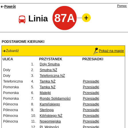
Pomoc
Powrót
87A
Linia
PODSTAWOWE KIERUNKI
Żubardź
Pokaż na mapie
ULICA
PRZYSTANEK
PRZESIADKI
1.
Doły Smutna
Doły
2.
Smutna NŻ
Doły
3.
Telefoniczna NŻ
Telefoniczna
4.
Tamka NŻ
Przesiadki
Pomorska
5.
Tamka NŻ
Przesiadki
Pomorska
6.
Matejki
Przesiadki
Pomorska
7.
Rondo Solidarności
Przesiadki
Północna
8.
Kamińskiego
Przesiadki
Północna
9.
Sterlinga
Przesiadki
Północna
10.
Kilińskiego NŻ
Przesiadki
Północna
11.
Nowomiejska
Przesiadki
12.
Pl. Wolności
Przesiadki