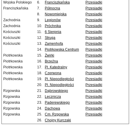
Wojska Polskiego
6.
Franciszkańska
Przesiadki
Franciszkańska
7.
Północna
Przesiadki
8.
Nowomiejska
Przesiadki
Zachodnia
9.
Legionów
Przesiadki
Zachodnia
10.
Próchnika
Przesiadki
Kościuszki
11.
6 Sierpnia
Przesiadki
Kościuszki
12.
Struga
Przesiadki
Kościuszki
13.
Zamenhofa
Przesiadki
14.
Piotrkowska Centrum
Przesiadki
Piotrkowska
15.
Żwirki
Przesiadki
Piotrkowska
16.
Brzeźna
Przesiadki
Piotrkowska
17.
Pl. Katedralny
Przesiadki
Piotrkowska
18.
Czerwona
Przesiadki
Piotrkowska
19.
Pl. Niepodległości
Przesiadki
20.
Pl. Niepodległości
Przesiadki
Rzgowska
21.
Dąbrowskiego
Przesiadki
Rzgowska
22.
Lecznicza
Przesiadki
Rzgowska
23.
Paderewskiego
Przesiadki
Rzgowska
24.
Dachowa
Przesiadki
Rzgowska
25.
Cm. Rzgowska
Przesiadki
26.
Chojny Kurczaki