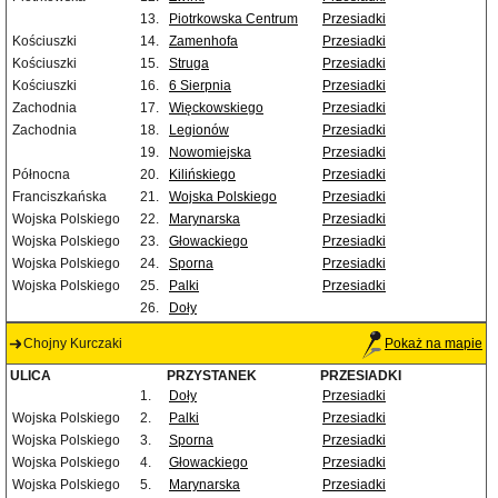
13.
Piotrkowska Centrum
Przesiadki
Kościuszki
14.
Zamenhofa
Przesiadki
Kościuszki
15.
Struga
Przesiadki
Kościuszki
16.
6 Sierpnia
Przesiadki
Zachodnia
17.
Więckowskiego
Przesiadki
Zachodnia
18.
Legionów
Przesiadki
19.
Nowomiejska
Przesiadki
Północna
20.
Kilińskiego
Przesiadki
Franciszkańska
21.
Wojska Polskiego
Przesiadki
Wojska Polskiego
22.
Marynarska
Przesiadki
Wojska Polskiego
23.
Głowackiego
Przesiadki
Wojska Polskiego
24.
Sporna
Przesiadki
Wojska Polskiego
25.
Palki
Przesiadki
26.
Doły
Chojny Kurczaki
Pokaż na mapie
ULICA
PRZYSTANEK
PRZESIADKI
1.
Doły
Przesiadki
Wojska Polskiego
2.
Palki
Przesiadki
Wojska Polskiego
3.
Sporna
Przesiadki
Wojska Polskiego
4.
Głowackiego
Przesiadki
Wojska Polskiego
5.
Marynarska
Przesiadki