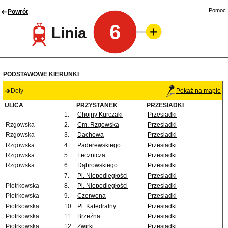
Pomoc
Powrót
6
Linia
PODSTAWOWE KIERUNKI
Doły
Pokaż na mapie
ULICA
PRZYSTANEK
PRZESIADKI
1.
Chojny Kurczaki
Przesiadki
Rzgowska
2.
Cm. Rzgowska
Przesiadki
Rzgowska
3.
Dachowa
Przesiadki
Rzgowska
4.
Paderewskiego
Przesiadki
Rzgowska
5.
Lecznicza
Przesiadki
Rzgowska
6.
Dąbrowskiego
Przesiadki
7.
Pl. Niepodległości
Przesiadki
Piotrkowska
8.
Pl. Niepodległości
Przesiadki
Piotrkowska
9.
Czerwona
Przesiadki
Piotrkowska
10.
Pl. Katedralny
Przesiadki
Piotrkowska
11.
Brzeźna
Przesiadki
Piotrkowska
12.
Żwirki
Przesiadki