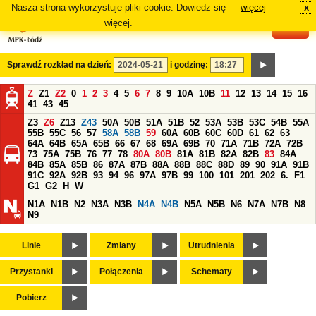
Nasza strona wykorzystuje pliki cookie. Dowiedz się
więcej
x
#
więcej.
Sprawdź rozkład na dzień:
i godzinę:
Z
Z1
Z2
0
1
2
3
4
5
6
7
8
9
10A
10B
11
12
13
14
15
16
41
43
45
Z3
Z6
Z13
Z43
50A
50B
51A
51B
52
53A
53B
53C
54B
55A
55B
55C
56
57
58A
58B
59
60A
60B
60C
60D
61
62
63
64A
64B
65A
65B
66
67
68
69A
69B
70
71A
71B
72A
72B
73
75A
75B
76
77
78
80A
80B
81A
81B
82A
82B
83
84A
84B
85A
85B
86
87A
87B
88A
88B
88C
88D
89
90
91A
91B
91C
92A
92B
93
94
96
97A
97B
99
100
101
201
202
6.
F1
G1
G2
H
W
N1A
N1B
N2
N3A
N3B
N4A
N4B
N5A
N5B
N6
N7A
N7B
N8
N9
Linie
Zmiany
Utrudnienia
Przystanki
Połączenia
Schematy
Pobierz