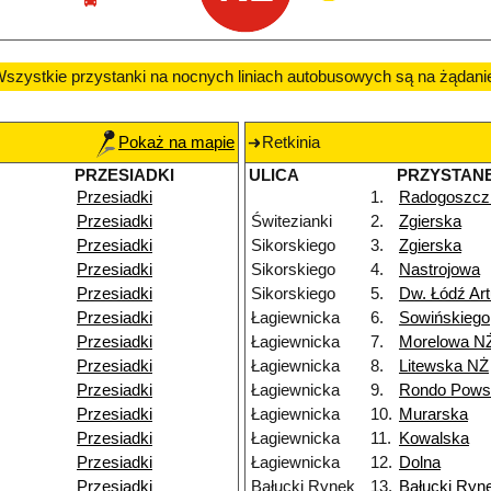
szystkie przystanki na nocnych liniach autobusowych są na żądani
Pokaż na mapie
Retkinia
PRZESIADKI
ULICA
PRZYSTAN
Przesiadki
1.
Radogoszcz
Przesiadki
Świtezianki
2.
Zgierska
Przesiadki
Sikorskiego
3.
Zgierska
Przesiadki
Sikorskiego
4.
Nastrojowa
Przesiadki
Sikorskiego
5.
Dw. Łódź Ar
Przesiadki
Łagiewnicka
6.
Sowińskiego
Przesiadki
Łagiewnicka
7.
Morelowa N
Przesiadki
Łagiewnicka
8.
Litewska NŻ
Przesiadki
Łagiewnicka
9.
Rondo Powst
Przesiadki
Łagiewnicka
10.
Murarska
Przesiadki
Łagiewnicka
11.
Kowalska
Przesiadki
Łagiewnicka
12.
Dolna
Przesiadki
Bałucki Rynek
13.
Bałucki Ryn