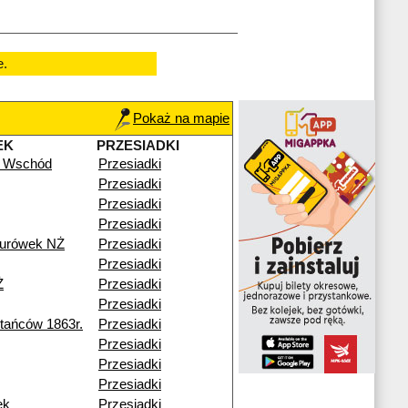
e.
Pokaż na mapie
EK
PRZESIADKI
 Wschód
Przesiadki
Przesiadki
Przesiadki
Przesiadki
turówek NŻ
Przesiadki
Przesiadki
Ż
Przesiadki
Przesiadki
ańców 1863r.
Przesiadki
Przesiadki
Przesiadki
Przesiadki
ek
Przesiadki