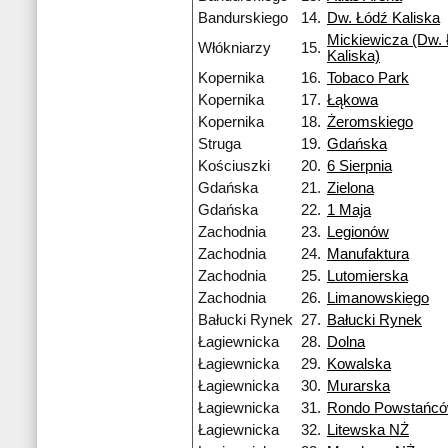
Bandurskiego
14.
Dw. Łódź Kaliska
Mickiewicza (Dw. 
Włókniarzy
15.
Kaliska)
Kopernika
16.
Tobaco Park
Kopernika
17.
Łąkowa
Kopernika
18.
Żeromskiego
Struga
19.
Gdańska
Kościuszki
20.
6 Sierpnia
Gdańska
21.
Zielona
Gdańska
22.
1 Maja
Zachodnia
23.
Legionów
Zachodnia
24.
Manufaktura
Zachodnia
25.
Lutomierska
Zachodnia
26.
Limanowskiego
Bałucki Rynek
27.
Bałucki Rynek
Łagiewnicka
28.
Dolna
Łagiewnicka
29.
Kowalska
Łagiewnicka
30.
Murarska
Łagiewnicka
31.
Rondo Powstańcó
Łagiewnicka
32.
Litewska NŻ