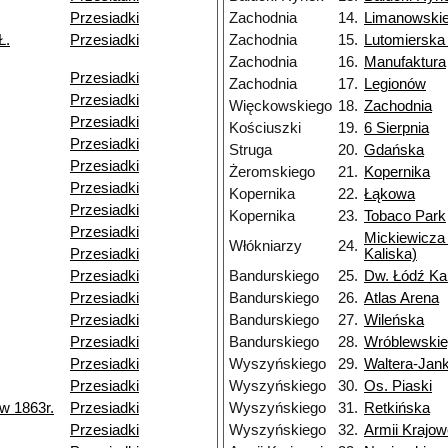
Przesiadki
Zachodnia
14.
Limanowski
Ł.
Przesiadki
Zachodnia
15.
Lutomierska
Zachodnia
16.
Manufaktura
Przesiadki
Zachodnia
17.
Legionów
Przesiadki
Więckowskiego
18.
Zachodnia
Przesiadki
Kościuszki
19.
6 Sierpnia
Przesiadki
Struga
20.
Gdańska
Przesiadki
Żeromskiego
21.
Kopernika
Przesiadki
Kopernika
22.
Łąkowa
Przesiadki
Kopernika
23.
Tobaco Park
Przesiadki
Mickiewicza 
Włókniarzy
24.
Przesiadki
Kaliska)
Przesiadki
Bandurskiego
25.
Dw. Łódź Ka
Przesiadki
Bandurskiego
26.
Atlas Arena
Przesiadki
Bandurskiego
27.
Wileńska
Przesiadki
Bandurskiego
28.
Wróblewski
Przesiadki
Wyszyńskiego
29.
Waltera-Jan
Przesiadki
Wyszyńskiego
30.
Os. Piaski
w 1863r.
Przesiadki
Wyszyńskiego
31.
Retkińska
Przesiadki
Wyszyńskiego
32.
Armii Krajow