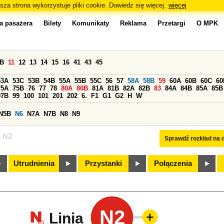
sza strona wykorzystuje pliki cookie. Dowiedz się więcej.
więcej
a pasażera
Bilety
Komunikaty
Reklama
Przetargi
O MPK
0B
11
12
13
14
15
16
41
43
45
53A
53C
53B
54B
55A
55B
55C
56
57
58A
58B
59
60A
60B
60C
60
75A
75B
76
77
78
80A
80B
81A
81B
82A
82B
83
84A
84B
85A
85B
97B
99
100
101
201
202
6.
F1
G1
G2
H
W
N5B
N6
N7A
N7B
N8
N9
a N2
Sprawdź rozkład na d
Utrudnienia
Przystanki
Połączenia
N2
Linia