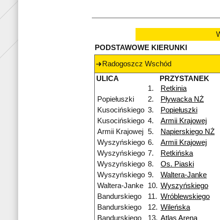
W
PODSTAWOWE KIERUNKI
Radogoszcz Wschód
ULICA
PRZYSTANEK
1.
Retkinia
Popiełuszki
2.
Pływacka NŻ
Kusocińskiego
3.
Popiełuszki
Kusocińskiego
4.
Armii Krajowej
Armii Krajowej
5.
Napierskiego NŻ
Wyszyńskiego
6.
Armii Krajowej
Wyszyńskiego
7.
Retkińska
Wyszyńskiego
8.
Os. Piaski
Wyszyńskiego
9.
Waltera-Janke
Waltera-Janke
10.
Wyszyńskiego
Bandurskiego
11.
Wróblewskiego
Bandurskiego
12.
Wileńska
Bandurskiego
13.
Atlas Arena