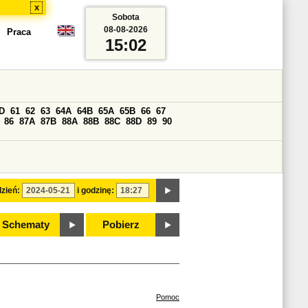
x
Sobota
08-08-2026
Praca
15:02
D
61
62
63
64A
64B
65A
65B
66
67
86
87A
87B
88A
88B
88C
88D
89
90
zień:
i godzinę:
Schematy
Pobierz
Pomoc