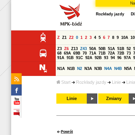
Na
Rozkłady jazdy
Dl
Z
Z1
Z2
0
1
2
3
4
5
6
7
8
9
10A
1
Z3
Z6
Z13
Z43
50A
50B
51A
51B
52
68
69A
69B
70
71A
71B
72A
72B
73
91A
91B
91C
92A
92B
93
94
96
97A
N1A
N1B
N2
N3A
N3B
N4A
N4B
N5A
Start
Rozkłady jazdy
Linie
Lini
Linie
Zmiany
Powrót