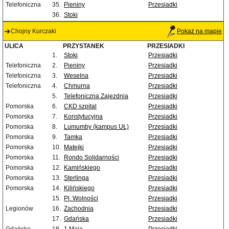
Telefoniczna
35.
Pieniny
Przesiadki
36.
Stoki
Chojny Kurczaki
Pokaż na mapie
ULICA
PRZYSTANEK
PRZESIADKI
1.
Stoki
Przesiadki
Telefoniczna
2.
Pieniny
Przesiadki
Telefoniczna
3.
Weselna
Przesiadki
Telefoniczna
4.
Chmurna
Przesiadki
5.
Telefoniczna Zajezdnia
Przesiadki
Pomorska
6.
CKD szpital
Przesiadki
Pomorska
7.
Konstytucyjna
Przesiadki
Pomorska
8.
Lumumby (kampus UŁ)
Przesiadki
Pomorska
9.
Tamka
Przesiadki
Pomorska
10.
Matejki
Przesiadki
Pomorska
11.
Rondo Solidarności
Przesiadki
Pomorska
12.
Kamińskiego
Przesiadki
Pomorska
13.
Sterlinga
Przesiadki
Pomorska
14.
Kilińskiego
Przesiadki
15.
Pl. Wolności
Przesiadki
Legionów
16.
Zachodnia
Przesiadki
17.
Gdańska
Przesiadki