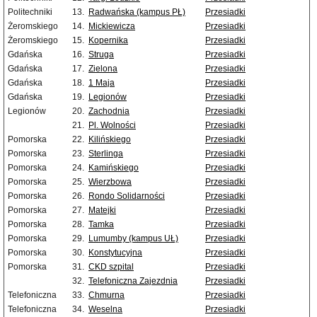
Politechniki
13.
Radwańska (kampus PŁ)
Przesiadki
Żeromskiego
14.
Mickiewicza
Przesiadki
Żeromskiego
15.
Kopernika
Przesiadki
Gdańska
16.
Struga
Przesiadki
Gdańska
17.
Zielona
Przesiadki
Gdańska
18.
1 Maja
Przesiadki
Gdańska
19.
Legionów
Przesiadki
Legionów
20.
Zachodnia
Przesiadki
21.
Pl. Wolności
Przesiadki
Pomorska
22.
Kilińskiego
Przesiadki
Pomorska
23.
Sterlinga
Przesiadki
Pomorska
24.
Kamińskiego
Przesiadki
Pomorska
25.
Wierzbowa
Przesiadki
Pomorska
26.
Rondo Solidarności
Przesiadki
Pomorska
27.
Matejki
Przesiadki
Pomorska
28.
Tamka
Przesiadki
Pomorska
29.
Lumumby (kampus UŁ)
Przesiadki
Pomorska
30.
Konstytucyjna
Przesiadki
Pomorska
31.
CKD szpital
Przesiadki
32.
Telefoniczna Zajezdnia
Przesiadki
Telefoniczna
33.
Chmurna
Przesiadki
Telefoniczna
34.
Weselna
Przesiadki