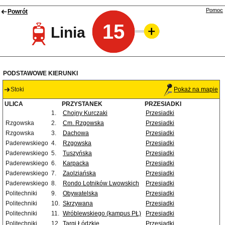
Pomoc
Powrót
15
Linia
PODSTAWOWE KIERUNKI
Stoki
Pokaż na mapie
ULICA
PRZYSTANEK
PRZESIADKI
1.
Chojny Kurczaki
Przesiadki
Rzgowska
2.
Cm. Rzgowska
Przesiadki
Rzgowska
3.
Dachowa
Przesiadki
Paderewskiego
4.
Rzgowska
Przesiadki
Paderewskiego
5.
Tuszyńska
Przesiadki
Paderewskiego
6.
Karpacka
Przesiadki
Paderewskiego
7.
Zaolziańska
Przesiadki
Paderewskiego
8.
Rondo Lotników Lwowskich
Przesiadki
Politechniki
9.
Obywatelska
Przesiadki
Politechniki
10.
Skrzywana
Przesiadki
Politechniki
11.
Wróblewskiego (kampus PŁ)
Przesiadki
Politechniki
12.
Targi Łódzkie
Przesiadki