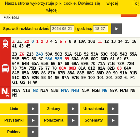
Nasza strona wykorzystuje pliki cookie. Dowiedz się
więcej
x
#
więcej.
Sprawdź rozkład na dzień:
i godzinę:
Z
Z1
Z2
0
1
2
3
4
5
6
7
8
9
10A
10B
11
12
13
14
15
16
41
43
45
Z3
Z6
Z13
Z43
50A
50B
51A
51B
52
53A
53C
53B
54B
55A
55B
55C
56
57
58A
58B
59
60A
60B
60C
60D
61
62
63
64A
64B
65A
65B
66
67
68
69A
69B
70
71A
71B
72A
72B
73
75A
75B
76
77
78
80A
80B
81A
81B
82A
82B
83
84A
84B
85A
85B
86
87A
87B
88A
88B
88C
88D
89
90
91A
91B
91C
92A
92B
93
94
96
97A
97B
99
100
101
201
202
6.
F1
G1
G2
H
W
N1A
N1B
N2
N3A
N3B
N4A
N4B
N5A
N5B
N6
N7A
N7B
N8
N9
Linie
Zmiany
Utrudnienia
Przystanki
Połączenia
Schematy
Pobierz