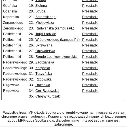
Gdańska
18.
1 Maja
Przesiadki
Gdańska
19.
Zielona
Przesiadki
Gdańska
20.
Struga
Przesiadki
Kopernika
21.
Żeromskiego
Przesiadki
Żeromskiego
22.
Mickiewicza
Przesiadki
Żeromskiego
23.
Radwańska (kampus PŁ)
Przesiadki
Politechniki
24.
Targi Łódzkie
Przesiadki
Politechniki
25.
Wróblewskiego (kampus PŁ)
Przesiadki
Politechniki
26.
Skrzywana
Przesiadki
Politechniki
27.
Obywatelska
Przesiadki
Politechniki
28.
Rondo Lotników Lwowskich
Przesiadki
Paderewskiego
29.
Zaolziańska
Przesiadki
Paderewskiego
30.
Karpacka
Przesiadki
Paderewskiego
31.
Tuszyńska
Przesiadki
Paderewskiego
32.
Rzgowska
Przesiadki
Rzgowska
33.
Dachowa
Przesiadki
Rzgowska
34.
Cm. Rzgowska
Przesiadki
35.
Chojny Kurczaki
Wszystkie treści MPK-Łódź Spółka z o.o. opublikowane na niniejszej stronie są
chronione prawem autorskim. Kopiowanie i rozpowszechnianie ich bez pisemnej
zgody MPK-Łódź Spółka z o.o. dla celów innych niż potrzeby własne jest
zabronione.