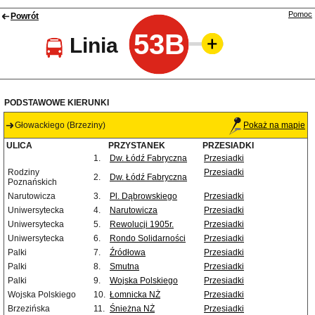
Pomoc
Powrót
53B
Linia
PODSTAWOWE KIERUNKI
Głowackiego (Brzeziny)
Pokaż na mapie
ULICA
PRZYSTANEK
PRZESIADKI
1.
Dw. Łódź Fabryczna
Przesiadki
Rodziny
Przesiadki
2.
Dw. Łódź Fabryczna
Poznańskich
Narutowicza
3.
Pl. Dąbrowskiego
Przesiadki
Uniwersytecka
4.
Narutowicza
Przesiadki
Uniwersytecka
5.
Rewolucji 1905r.
Przesiadki
Uniwersytecka
6.
Rondo Solidarności
Przesiadki
Palki
7.
Źródłowa
Przesiadki
Palki
8.
Smutna
Przesiadki
Palki
9.
Wojska Polskiego
Przesiadki
Wojska Polskiego
10.
Łomnicka NŻ
Przesiadki
Brzezińska
11.
Śnieżna NŻ
Przesiadki