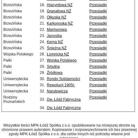
Brzezińska
18.
Hiacyntowa NŻ
Przesiadki
Brzezińska
19.
Granatowa NŻ
Przesiadki
Brzezińska
20.
Olkuska NŻ
Przesiadki
Brzezińska
21.
Karkonoska NŻ
Przesiadki
Brzezińska
22.
Marmurowa
Przesiadki
Brzezińska
23.
Janosika
Przesiadki
Brzezińska
24.
Kerna NŻ
Przesiadki
Brzezińska
25.
Śnieżna NŻ
Przesiadki
Wojska Polskiego
26.
Łomnicka NŻ
Przesiadki
Palki
27.
Wojska Polskiego
Przesiadki
Palki
28.
Smutna
Przesiadki
Palki
29.
Źródłowa
Przesiadki
Uniwersytecka
30.
Rondo Solidarności
Przesiadki
Uniwersytecka
31.
Rewolucji 1905r.
Przesiadki
Uniwersytecka
32.
Narutowicza
Przesiadki
Rodziny
Przesiadki
33.
Dw. Łódź Fabryczna
Poznańskich
34.
Dw. Łódź Fabryczna
Wszystkie treści MPK-Łódź Spółka z o.o. opublikowane na niniejszej stronie są
chronione prawem autorskim. Kopiowanie i rozpowszechnianie ich bez pisemnej
zgody MPK-Łódź Spółka z o.o. dla celów innych niż potrzeby własne jest