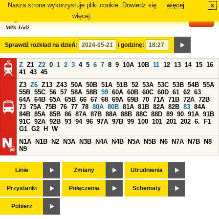
Nasza strona wykorzystuje pliki cookie. Dowiedz się
więcej
x
#
więcej.
Sprawdź rozkład na dzień:
i godzinę:
Z
Z1
Z2
0
1
2
3
4
5
6
7
8
9
10A
10B
11
12
13
14
15
16
41
43
45
Z3
Z6
Z13
Z43
50A
50B
51A
51B
52
53A
53C
53B
54B
55A
55B
55C
56
57
58A
58B
59
60A
60B
60C
60D
61
62
63
64A
64B
65A
65B
66
67
68
69A
69B
70
71A
71B
72A
72B
73
75A
75B
76
77
78
80A
80B
81A
81B
82A
82B
83
84A
84B
85A
85B
86
87A
87B
88A
88B
88C
88D
89
90
91A
91B
91C
92A
92B
93
94
96
97A
97B
99
100
101
201
202
6.
F1
G1
G2
H
W
N1A
N1B
N2
N3A
N3B
N4A
N4B
N5A
N5B
N6
N7A
N7B
N8
N9
Linie
Zmiany
Utrudnienia
Przystanki
Połączenia
Schematy
Pobierz