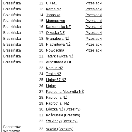
Brzezińska
12.
CH M1
Przesiadki
Brzezińska
13.
Kerna NŻ
Przesiadki
Brzezińska
14.
Janosika
Przesiadki
Brzezińska
15.
Marmurowa
Przesiadki
Brzezińska
16.
Karkonoska NŻ
Przesiadki
Brzezińska
17.
Olkuska NŻ
Przesiadki
Brzezińska
18.
Granatowa NŻ
Przesiadki
Brzezińska
19.
Hiacyntowa NŻ
Przesiadki
Brzezińska
20.
Nowosolna
Przesiadki
Brzezińska
21.
Tatarkiewicza NŻ
Brzezińska
22.
Autostrada A1 #
23.
Natolin NŻ
24.
Teolin NŻ
25.
Lipiny 67 NŻ
26.
Lipiny
27.
Paprotnia-Moczydła NŻ
28.
Paprotnia NŻ
29.
Paprotnia I NŻ
30.
Łódzka NŻ (Brzeziny)
31.
Kościuszki (Brzeziny)
32.
Św. Anny (Brzeziny)
Bohaterów
33.
szkoła (Brzeziny)
Warszawy