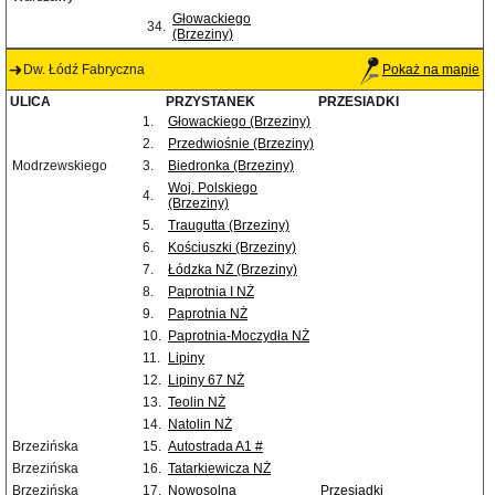
Głowackiego
34.
(Brzeziny)
Dw. Łódź Fabryczna
Pokaż na mapie
ULICA
PRZYSTANEK
PRZESIADKI
1.
Głowackiego (Brzeziny)
2.
Przedwiośnie (Brzeziny)
Modrzewskiego
3.
Biedronka (Brzeziny)
Woj. Polskiego
4.
(Brzeziny)
5.
Traugutta (Brzeziny)
6.
Kościuszki (Brzeziny)
7.
Łódzka NŻ (Brzeziny)
8.
Paprotnia I NŻ
9.
Paprotnia NŻ
10.
Paprotnia-Moczydła NŻ
11.
Lipiny
12.
Lipiny 67 NŻ
13.
Teolin NŻ
14.
Natolin NŻ
Brzezińska
15.
Autostrada A1 #
Brzezińska
16.
Tatarkiewicza NŻ
Brzezińska
17.
Nowosolna
Przesiadki