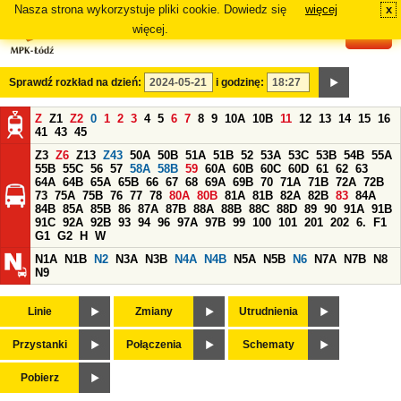
Nasza strona wykorzystuje pliki cookie. Dowiedz się
więcej
x
#
więcej.
Sprawdź rozkład na dzień:
i godzinę:
Z
Z1
Z2
0
1
2
3
4
5
6
7
8
9
10A
10B
11
12
13
14
15
16
41
43
45
Z3
Z6
Z13
Z43
50A
50B
51A
51B
52
53A
53C
53B
54B
55A
55B
55C
56
57
58A
58B
59
60A
60B
60C
60D
61
62
63
64A
64B
65A
65B
66
67
68
69A
69B
70
71A
71B
72A
72B
73
75A
75B
76
77
78
80A
80B
81A
81B
82A
82B
83
84A
84B
85A
85B
86
87A
87B
88A
88B
88C
88D
89
90
91A
91B
91C
92A
92B
93
94
96
97A
97B
99
100
101
201
202
6.
F1
G1
G2
H
W
N1A
N1B
N2
N3A
N3B
N4A
N4B
N5A
N5B
N6
N7A
N7B
N8
N9
Linie
Zmiany
Utrudnienia
Przystanki
Połączenia
Schematy
Pobierz