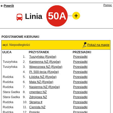
Pomoc
Powrót
50A
Linia
PODSTAWOWE KIERUNKI
pl. Niepodległości
Pokaż na mapie
ULICA
PRZYSTANEK
PRZESIADKI
1.
Tuszyńska (Rzgów)
Przesiadki
Tuszyńska
2.
Kamienna NŻ (Rzgów)
Przesiadki
Tuszyńska
3.
Wąwozowa NŻ (Rzgów)
Przesiadki
4.
Pl. 500-lecia (Rzgów)
Przesiadki
Rudzka
5.
Łódzka NŻ (Rzgów)
Przesiadki
Rudzka
6.
Mała NŻ (Rzgów)
Przesiadki
Rudzka
7.
Nasienna NŻ (Rzgów)
Przesiadki
Stara Gadka
8.
cmentarz NŻ
Przesiadki
Stara Gadka
9.
Zdrojowa NŻ
Przesiadki
Rudzka
10.
Skrajna #
Przesiadki
Rudzka
11.
Cienista NŻ
Przesiadki
Rudzka
12.
Popioły
Przesiadki