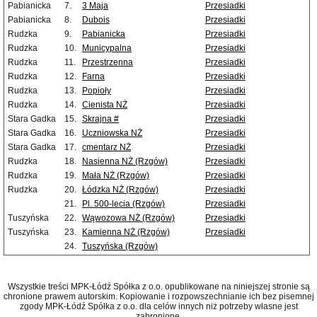
Pabianicka
7.
3 Maja
Przesiadki
Pabianicka
8.
Dubois
Przesiadki
Rudzka
9.
Pabianicka
Przesiadki
Rudzka
10.
Municypalna
Przesiadki
Rudzka
11.
Przestrzenna
Przesiadki
Rudzka
12.
Farna
Przesiadki
Rudzka
13.
Popioły
Przesiadki
Rudzka
14.
Cienista NŻ
Przesiadki
Stara Gadka
15.
Skrajna #
Przesiadki
Stara Gadka
16.
Uczniowska NŻ
Przesiadki
Stara Gadka
17.
cmentarz NŻ
Przesiadki
Rudzka
18.
Nasienna NŻ (Rzgów)
Przesiadki
Rudzka
19.
Mała NŻ (Rzgów)
Przesiadki
Rudzka
20.
Łódzka NŻ (Rzgów)
Przesiadki
21.
Pl. 500-lecia (Rzgów)
Przesiadki
Tuszyńska
22.
Wąwozowa NŻ (Rzgów)
Przesiadki
Tuszyńska
23.
Kamienna NŻ (Rzgów)
Przesiadki
24.
Tuszyńska (Rzgów)
Wszystkie treści MPK-Łódź Spółka z o.o. opublikowane na niniejszej stronie są
chronione prawem autorskim. Kopiowanie i rozpowszechnianie ich bez pisemnej
zgody MPK-Łódź Spółka z o.o. dla celów innych niż potrzeby własne jest
zabronione.