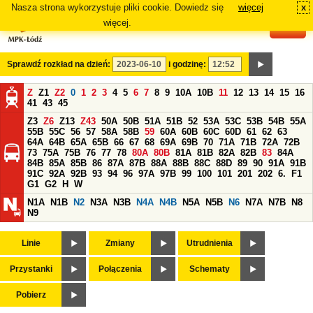
Nasza strona wykorzystuje pliki cookie. Dowiedz się
więcej
x
#
więcej.
Sprawdź rozkład na dzień:
i godzinę:
Z
Z1
Z2
0
1
2
3
4
5
6
7
8
9
10A
10B
11
12
13
14
15
16
41
43
45
Z3
Z6
Z13
Z43
50A
50B
51A
51B
52
53A
53C
53B
54B
55A
55B
55C
56
57
58A
58B
59
60A
60B
60C
60D
61
62
63
64A
64B
65A
65B
66
67
68
69A
69B
70
71A
71B
72A
72B
73
75A
75B
76
77
78
80A
80B
81A
81B
82A
82B
83
84A
84B
85A
85B
86
87A
87B
88A
88B
88C
88D
89
90
91A
91B
91C
92A
92B
93
94
96
97A
97B
99
100
101
201
202
6.
F1
G1
G2
H
W
N1A
N1B
N2
N3A
N3B
N4A
N4B
N5A
N5B
N6
N7A
N7B
N8
N9
Linie
Zmiany
Utrudnienia
Przystanki
Połączenia
Schematy
Pobierz