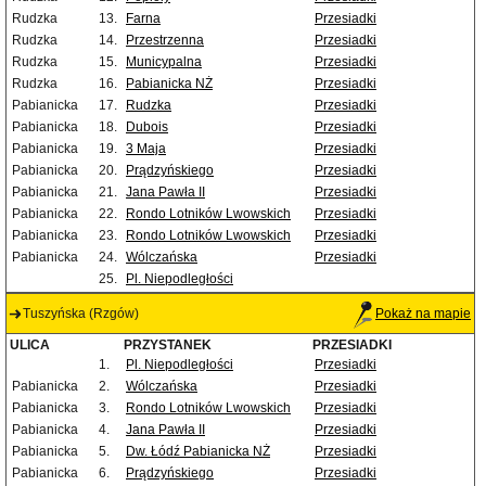
Rudzka
13.
Farna
Przesiadki
Rudzka
14.
Przestrzenna
Przesiadki
Rudzka
15.
Municypalna
Przesiadki
Rudzka
16.
Pabianicka NŻ
Przesiadki
Pabianicka
17.
Rudzka
Przesiadki
Pabianicka
18.
Dubois
Przesiadki
Pabianicka
19.
3 Maja
Przesiadki
Pabianicka
20.
Prądzyńskiego
Przesiadki
Pabianicka
21.
Jana Pawła II
Przesiadki
Pabianicka
22.
Rondo Lotników Lwowskich
Przesiadki
Pabianicka
23.
Rondo Lotników Lwowskich
Przesiadki
Pabianicka
24.
Wólczańska
Przesiadki
25.
Pl. Niepodległości
Tuszyńska (Rzgów)
Pokaż na mapie
ULICA
PRZYSTANEK
PRZESIADKI
1.
Pl. Niepodległości
Przesiadki
Pabianicka
2.
Wólczańska
Przesiadki
Pabianicka
3.
Rondo Lotników Lwowskich
Przesiadki
Pabianicka
4.
Jana Pawła II
Przesiadki
Pabianicka
5.
Dw. Łódź Pabianicka NŻ
Przesiadki
Pabianicka
6.
Prądzyńskiego
Przesiadki