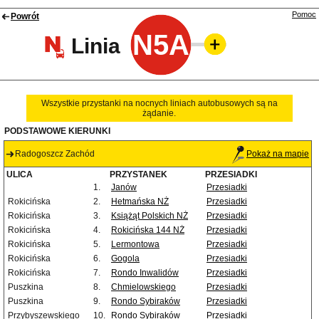
Pomoc
Powrót
N5A
Linia
Wszystkie przystanki na nocnych liniach autobusowych są na
żądanie.
PODSTAWOWE KIERUNKI
Radogoszcz Zachód
Pokaż na mapie
ULICA
PRZYSTANEK
PRZESIADKI
1.
Janów
Przesiadki
Rokicińska
2.
Hetmańska NŻ
Przesiadki
Rokicińska
3.
Książąt Polskich NŻ
Przesiadki
Rokicińska
4.
Rokicińska 144 NŻ
Przesiadki
Rokicińska
5.
Lermontowa
Przesiadki
Rokicińska
6.
Gogola
Przesiadki
Rokicińska
7.
Rondo Inwalidów
Przesiadki
Puszkina
8.
Chmielowskiego
Przesiadki
Puszkina
9.
Rondo Sybiraków
Przesiadki
Przybyszewskiego
10.
Rondo Sybiraków
Przesiadki