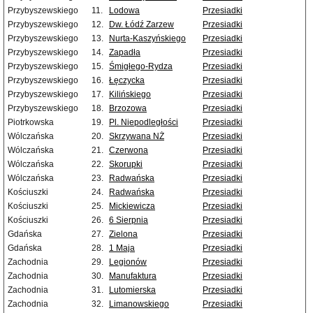
Przybyszewskiego
11.
Lodowa
Przesiadki
Przybyszewskiego
12.
Dw. Łódź Zarzew
Przesiadki
Przybyszewskiego
13.
Nurta-Kaszyńskiego
Przesiadki
Przybyszewskiego
14.
Zapadła
Przesiadki
Przybyszewskiego
15.
Śmigłego-Rydza
Przesiadki
Przybyszewskiego
16.
Łęczycka
Przesiadki
Przybyszewskiego
17.
Kilińskiego
Przesiadki
Przybyszewskiego
18.
Brzozowa
Przesiadki
Piotrkowska
19.
Pl. Niepodległości
Przesiadki
Wólczańska
20.
Skrzywana NŻ
Przesiadki
Wólczańska
21.
Czerwona
Przesiadki
Wólczańska
22.
Skorupki
Przesiadki
Wólczańska
23.
Radwańska
Przesiadki
Kościuszki
24.
Radwańska
Przesiadki
Kościuszki
25.
Mickiewicza
Przesiadki
Kościuszki
26.
6 Sierpnia
Przesiadki
Gdańska
27.
Zielona
Przesiadki
Gdańska
28.
1 Maja
Przesiadki
Zachodnia
29.
Legionów
Przesiadki
Zachodnia
30.
Manufaktura
Przesiadki
Zachodnia
31.
Lutomierska
Przesiadki
Zachodnia
32.
Limanowskiego
Przesiadki