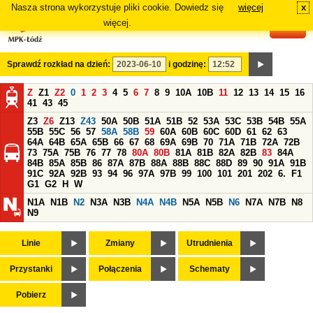
Nasza strona wykorzystuje pliki cookie. Dowiedz się
więcej
x
#
więcej.
Sprawdź rozkład na dzień:
i godzinę:
Z
Z1
Z2
0
1
2
3
4
5
6
7
8
9
10A
10B
11
12
13
14
15
16
41
43
45
Z3
Z6
Z13
Z43
50A
50B
51A
51B
52
53A
53C
53B
54B
55A
55B
55C
56
57
58A
58B
59
60A
60B
60C
60D
61
62
63
64A
64B
65A
65B
66
67
68
69A
69B
70
71A
71B
72A
72B
73
75A
75B
76
77
78
80A
80B
81A
81B
82A
82B
83
84A
84B
85A
85B
86
87A
87B
88A
88B
88C
88D
89
90
91A
91B
91C
92A
92B
93
94
96
97A
97B
99
100
101
201
202
6.
F1
G1
G2
H
W
N1A
N1B
N2
N3A
N3B
N4A
N4B
N5A
N5B
N6
N7A
N7B
N8
N9
Linie
Zmiany
Utrudnienia
Przystanki
Połączenia
Schematy
Pobierz