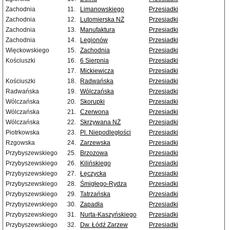
Zachodnia
11.
Limanowskiego
Przesiadki
Zachodnia
12.
Lutomierska NŻ
Przesiadki
Zachodnia
13.
Manufaktura
Przesiadki
Zachodnia
14.
Legionów
Przesiadki
Więckowskiego
15.
Zachodnia
Przesiadki
Kościuszki
16.
6 Sierpnia
Przesiadki
17.
Mickiewicza
Przesiadki
Kościuszki
18.
Radwańska
Przesiadki
Radwańska
19.
Wólczańska
Przesiadki
Wólczańska
20.
Skorupki
Przesiadki
Wólczańska
21.
Czerwona
Przesiadki
Wólczańska
22.
Skrzywana NŻ
Przesiadki
Piotrkowska
23.
Pl. Niepodległości
Przesiadki
Rzgowska
24.
Zarzewska
Przesiadki
Przybyszewskiego
25.
Brzozowa
Przesiadki
Przybyszewskiego
26.
Kilińskiego
Przesiadki
Przybyszewskiego
27.
Łęczycka
Przesiadki
Przybyszewskiego
28.
Śmigłego-Rydza
Przesiadki
Przybyszewskiego
29.
Tatrzańska
Przesiadki
Przybyszewskiego
30.
Zapadła
Przesiadki
Przybyszewskiego
31.
Nurta-Kaszyńskiego
Przesiadki
Przybyszewskiego
32.
Dw. Łódź Zarzew
Przesiadki