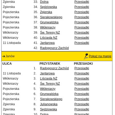
Zgierska
33.
Dolna
Przesiadki
Zgierska
34.
Sędziowska
Przesiadki
Pojezierska
35.
Zgierska
Przesiadki
Pojezierska
36.
Sierakowskiego
Przesiadki
Pojezierska
37.
Grunwaldzka
Przesiadki
Pojezierska
38.
Włókniarzy
Przesiadki
Włókniarzy
39.
Św. Teresy NŻ
Przesiadki
Włókniarzy
40.
Liściasta NŻ
Przesiadki
11 Listopada
41.
Jantarowa
Przesiadki
42.
Radogoszcz Zachód
Janów
Pokaż na mapie
ULICA
PRZYSTANEK
PRZESIADKI
1.
Radogoszcz Zachód
Przesiadki
11 Listopada
2.
Jantarowa
Przesiadki
Włókniarzy
3.
Liściasta NŻ
Przesiadki
Włókniarzy
4.
Św. Teresy NŻ
Przesiadki
Pojezierska
5.
Włókniarzy
Przesiadki
Pojezierska
6.
Grunwaldzka
Przesiadki
Pojezierska
7.
Sierakowskiego
Przesiadki
Zgierska
8.
Julianowska
Przesiadki
Zgierska
9.
Sędziowska
Przesiadki
Zgierska
10.
Dolna
Przesiadki