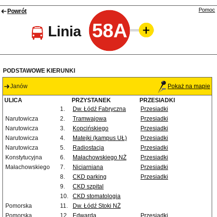
Pomoc
Powrót
58A
Linia
PODSTAWOWE KIERUNKI
Janów
Pokaż na mapie
ULICA
PRZYSTANEK
PRZESIADKI
1.
Dw. Łódź Fabryczna
Przesiadki
Narutowicza
2.
Tramwajowa
Przesiadki
Narutowicza
3.
Kopcińskiego
Przesiadki
Narutowicza
4.
Matejki (kampus UŁ)
Przesiadki
Narutowicza
5.
Radiostacja
Przesiadki
Konstytucyjna
6.
Małachowskiego NŻ
Przesiadki
Małachowskiego
7.
Niciarniana
Przesiadki
8.
CKD parking
Przesiadki
9.
CKD szpital
10.
CKD stomatologia
Pomorska
11.
Dw. Łódź Stoki NŻ
Pomorska
12.
Edwarda
Przesiadki