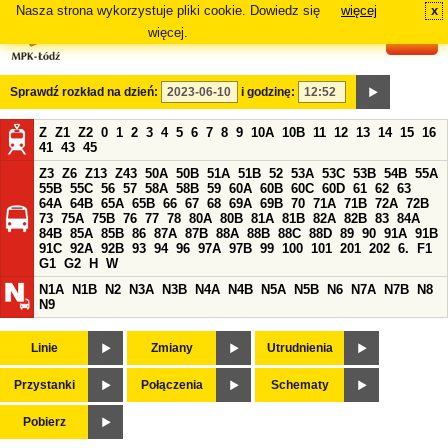
Nasza strona wykorzystuje pliki cookie. Dowiedz się
więcej
x
#
więcej.
Sprawdź rozkład na dzień:
i godzinę:
Z
Z1
Z2
0
1
2
3
4
5
6
7
8
9
10A
10B
11
12
13
14
15
16
41
43
45
Z3
Z6
Z13
Z43
50A
50B
51A
51B
52
53A
53C
53B
54B
55A
55B
55C
56
57
58A
58B
59
60A
60B
60C
60D
61
62
63
64A
64B
65A
65B
66
67
68
69A
69B
70
71A
71B
72A
72B
73
75A
75B
76
77
78
80A
80B
81A
81B
82A
82B
83
84A
84B
85A
85B
86
87A
87B
88A
88B
88C
88D
89
90
91A
91B
91C
92A
92B
93
94
96
97A
97B
99
100
101
201
202
6.
F1
G1
G2
H
W
N1A
N1B
N2
N3A
N3B
N4A
N4B
N5A
N5B
N6
N7A
N7B
N8
N9
Linie
Zmiany
Utrudnienia
Przystanki
Połączenia
Schematy
Pobierz