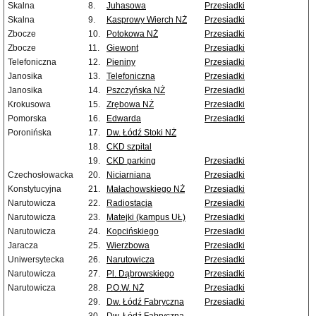
Skalna
8.
Juhasowa
Przesiadki
Skalna
9.
Kasprowy Wierch NŻ
Przesiadki
Zbocze
10.
Potokowa NŻ
Przesiadki
Zbocze
11.
Giewont
Przesiadki
Telefoniczna
12.
Pieniny
Przesiadki
Janosika
13.
Telefoniczna
Przesiadki
Janosika
14.
Pszczyńska NŻ
Przesiadki
Krokusowa
15.
Zrębowa NŻ
Przesiadki
Pomorska
16.
Edwarda
Przesiadki
Poronińska
17.
Dw. Łódź Stoki NŻ
18.
CKD szpital
19.
CKD parking
Przesiadki
Czechosłowacka
20.
Niciarniana
Przesiadki
Konstytucyjna
21.
Małachowskiego NŻ
Przesiadki
Narutowicza
22.
Radiostacja
Przesiadki
Narutowicza
23.
Matejki (kampus UŁ)
Przesiadki
Narutowicza
24.
Kopcińskiego
Przesiadki
Jaracza
25.
Wierzbowa
Przesiadki
Uniwersytecka
26.
Narutowicza
Przesiadki
Narutowicza
27.
Pl. Dąbrowskiego
Przesiadki
Narutowicza
28.
P.O.W. NŻ
Przesiadki
29.
Dw. Łódź Fabryczna
Przesiadki