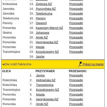
Krokusowa
13.
Zrębowa NŻ
Przesiadki
Janosika
14.
Pszczyńska NŻ
Przesiadki
Janosika
15.
Telefoniczna
Przesiadki
Telefoniczna
16.
Pieniny
Przesiadki
Pieniny
17.
Giewont
Przesiadki
Pomorska
18.
Kasprowy Wierch NŻ
Przesiadki
Skalna
19.
Juhasowa
Przesiadki
Pomorska
20.
Arniki NŻ
Przesiadki
Pomorska
21.
Henrykowska NŻ
Przesiadki
Pomorska
22.
Iglasta
Przesiadki
Transmisyjna
23.
Kosodrzewiny NŻ
Przesiadki
24.
Janów
Dw. Łódź Fabryczna
Pokaż na mapie
ULICA
PRZYSTANEK
PRZESIADKI
1.
Janów
Przesiadki
Rokicińska
2.
Hetmańska NŻ
Przesiadki
Rokicińska
3.
Transmisyjna
Przesiadki
Transmisyjna
4.
Kosodrzewiny NŻ
Przesiadki
Pomorska
5.
Iglasta
Przesiadki
Pomorska
6.
Henrykowska NŻ
Przesiadki
Pomorska
7.
Arniki NŻ
Przesiadki