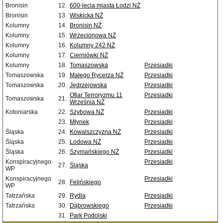
Bronisin
12.
600-lecia miasta Łodzi NŻ
Bronisin
13.
Wiskicka NŻ
Kolumny
14.
Bronisin NŻ
Kolumny
15.
Wrzecionowa NŻ
Kolumny
16.
Kolumny 242 NŻ
Kolumny
17.
Cierniówki NŻ
Kolumny
18.
Tomaszowska
Przesiadki
Tomaszowska
19.
Małego Rycerza NŻ
Przesiadki
Tomaszowska
20.
Jędrzejowska
Przesiadki
Ofiar Terroryzmu 11
Przesiadki
Tomaszowska
21.
Września NŻ
Kotoniarska
22.
Szybowa NŻ
Przesiadki
23.
Młynek
Przesiadki
Śląska
24.
Kowalszczyzna NŻ
Przesiadki
Śląska
25.
Lodowa NŻ
Przesiadki
Śląska
26.
Szymańskiego NŻ
Przesiadki
Konspiracyjnego
Przesiadki
27.
Śląska
WP
Konspiracyjnego
Przesiadki
28.
Felińskiego
WP
Tatrzańska
29.
Rydla
Przesiadki
Tatrzańska
30.
Dąbrowskiego
Przesiadki
31.
Park Podolski