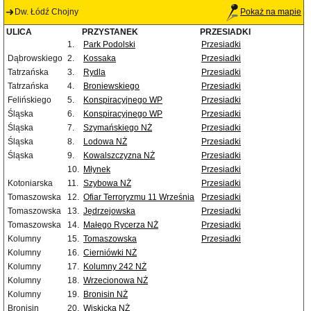
Dw. Łódź Chojny
Pokaż na mapie
ULICA
PRZYSTANEK
PRZESIADKI
1.
Park Podolski
Przesiadki
Dąbrowskiego
2.
Kossaka
Przesiadki
Tatrzańska
3.
Rydla
Przesiadki
Tatrzańska
4.
Broniewskiego
Przesiadki
Felińskiego
5.
Konspiracyjnego WP
Przesiadki
Śląska
6.
Konspiracyjnego WP
Przesiadki
Śląska
7.
Szymańskiego NŻ
Przesiadki
Śląska
8.
Lodowa NŻ
Przesiadki
Śląska
9.
Kowalszczyzna NŻ
Przesiadki
10.
Młynek
Przesiadki
Kotoniarska
11.
Szybowa NŻ
Przesiadki
Tomaszowska
12.
Ofiar Terroryzmu 11 Września
Przesiadki
Tomaszowska
13.
Jędrzejowska
Przesiadki
Tomaszowska
14.
Małego Rycerza NŻ
Przesiadki
Kolumny
15.
Tomaszowska
Przesiadki
Kolumny
16.
Cierniówki NŻ
Kolumny
17.
Kolumny 242 NŻ
Kolumny
18.
Wrzecionowa NŻ
Kolumny
19.
Bronisin NŻ
Bronisin
20.
Wiskicka NŻ