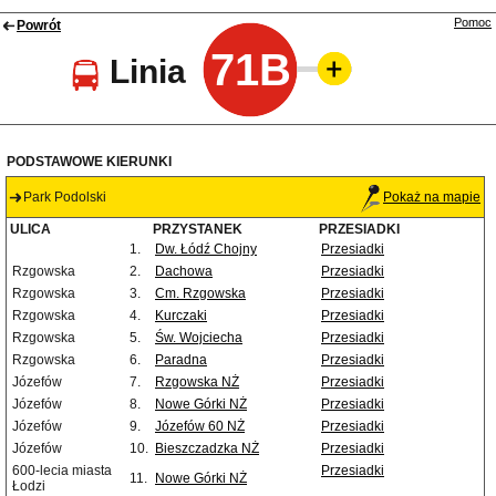
Pomoc
Powrót
71B
Linia
PODSTAWOWE KIERUNKI
Park Podolski
Pokaż na mapie
ULICA
PRZYSTANEK
PRZESIADKI
1.
Dw. Łódź Chojny
Przesiadki
Rzgowska
2.
Dachowa
Przesiadki
Rzgowska
3.
Cm. Rzgowska
Przesiadki
Rzgowska
4.
Kurczaki
Przesiadki
Rzgowska
5.
Św. Wojciecha
Przesiadki
Rzgowska
6.
Paradna
Przesiadki
Józefów
7.
Rzgowska NŻ
Przesiadki
Józefów
8.
Nowe Górki NŻ
Przesiadki
Józefów
9.
Józefów 60 NŻ
Przesiadki
Józefów
10.
Bieszczadzka NŻ
Przesiadki
600-lecia miasta
Przesiadki
11.
Nowe Górki NŻ
Łodzi