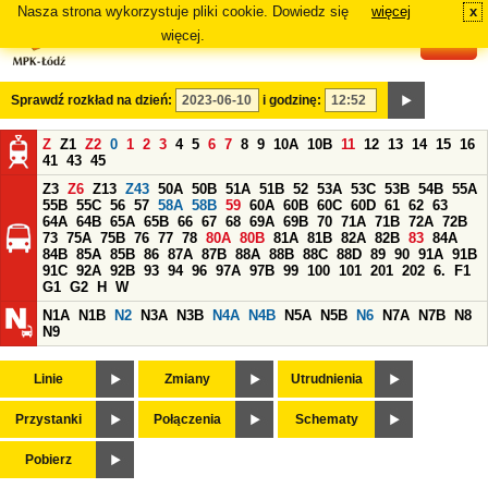
Nasza strona wykorzystuje pliki cookie. Dowiedz się
więcej
x
#
więcej.
Sprawdź rozkład na dzień:
i godzinę:
Z
Z1
Z2
0
1
2
3
4
5
6
7
8
9
10A
10B
11
12
13
14
15
16
41
43
45
Z3
Z6
Z13
Z43
50A
50B
51A
51B
52
53A
53C
53B
54B
55A
55B
55C
56
57
58A
58B
59
60A
60B
60C
60D
61
62
63
64A
64B
65A
65B
66
67
68
69A
69B
70
71A
71B
72A
72B
73
75A
75B
76
77
78
80A
80B
81A
81B
82A
82B
83
84A
84B
85A
85B
86
87A
87B
88A
88B
88C
88D
89
90
91A
91B
91C
92A
92B
93
94
96
97A
97B
99
100
101
201
202
6.
F1
G1
G2
H
W
N1A
N1B
N2
N3A
N3B
N4A
N4B
N5A
N5B
N6
N7A
N7B
N8
N9
Linie
Zmiany
Utrudnienia
Przystanki
Połączenia
Schematy
Pobierz