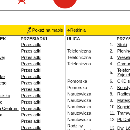
Pokaż na mapie
Retkinia
NEK
PRZESIADKI
ULICA
PRZY
Przesiadki
1.
Stoki
Przesiadki
Telefoniczna
2.
Pienin
wej
Przesiadki
Telefoniczna
3.
Wesel
Przesiadki
Telefoniczna
4.
Chmur
Przesiadki
Telefo
5.
Zajezd
nke
Przesiadki
Pomorska
6.
CKD sz
ego
Przesiadki
Pomorska
7.
Konsty
Przesiadki
Narutowicza
8.
Radios
liska
Przesiadki
Narutowicza
9.
Matejk
go
Przesiadki
Narutowicza
10.
Kopciń
a Centrum
Przesiadki
Narutowicza
11.
Tramw
za
Przesiadki
Narutowicza
12.
Pl. Dą
Przesiadki
Rodziny
Przesiadki
13.
Dw. Ł