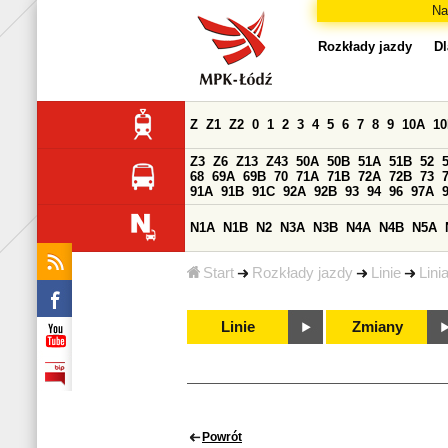
Na
Rozkłady jazdy
Dl
Z
Z1
Z2
0
1
2
3
4
5
6
7
8
9
10A
1
Z3
Z6
Z13
Z43
50A
50B
51A
51B
52
68
69A
69B
70
71A
71B
72A
72B
73
91A
91B
91C
92A
92B
93
94
96
97A
N1A
N1B
N2
N3A
N3B
N4A
N4B
N5A
Start
Rozkłady jazdy
Linie
Lini
Linie
Zmiany
Powrót