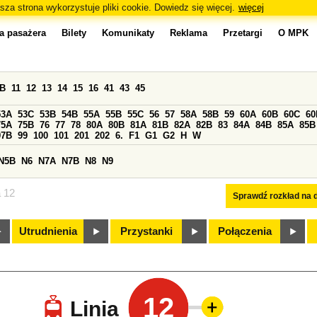
sza strona wykorzystuje pliki cookie. Dowiedz się więcej.
więcej
a pasażera
Bilety
Komunikaty
Reklama
Przetargi
O MPK
0B
11
12
13
14
15
16
41
43
45
53A
53C
53B
54B
55A
55B
55C
56
57
58A
58B
59
60A
60B
60C
60
75A
75B
76
77
78
80A
80B
81A
81B
82A
82B
83
84A
84B
85A
85B
97B
99
100
101
201
202
6.
F1
G1
G2
H
W
N5B
N6
N7A
N7B
N8
N9
a 12
Sprawdź rozkład na d
Utrudnienia
Przystanki
Połączenia
12
Linia