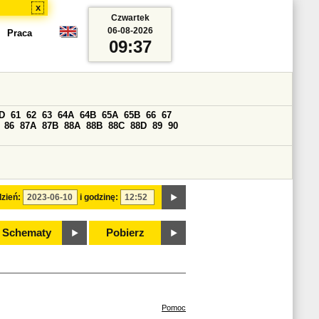
x
Czwartek
06-08-2026
Praca
09:37
D
61
62
63
64A
64B
65A
65B
66
67
86
87A
87B
88A
88B
88C
88D
89
90
zień:
i godzinę:
Schematy
Pobierz
Pomoc