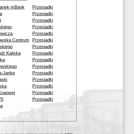
tanek mBank
Przesiadki
a
Przesiadki
t
Przesiadki
skiego
Przesiadki
ewicza
Przesiadki
kowska Centrum
Przesiadki
skiego
Przesiadki
dź Kaliska
Przesiadki
ska
Przesiadki
ewskiego
Przesiadki
a-Janke
Przesiadki
aski
Przesiadki
ska
Przesiadki
Krajowej
Przesiadki
70
Przesiadki
ia