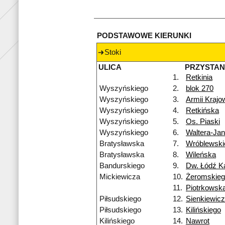
PODSTAWOWE KIERUNKI
Stoki
ULICA
PRZYSTA
1.
Retkinia
Wyszyńskiego
2.
blok 270
Wyszyńskiego
3.
Armii Krajo
Wyszyńskiego
4.
Retkińska
Wyszyńskiego
5.
Os. Piaski
Wyszyńskiego
6.
Waltera-Ja
Bratysławska
7.
Wróblewski
Bratysławska
8.
Wileńska
Bandurskiego
9.
Dw. Łódź Ka
Mickiewicza
10.
Żeromskie
11.
Piotrkowsk
Piłsudskiego
12.
Sienkiewic
Piłsudskiego
13.
Kilińskiego
Kilińskiego
14.
Nawrot