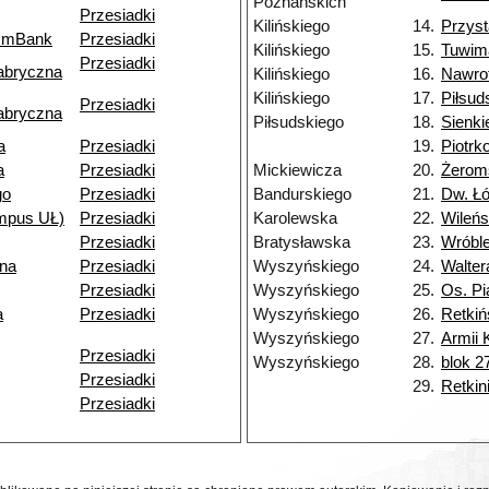
Poznańskich
Przesiadki
Kilińskiego
14.
Przys
k mBank
Przesiadki
Kilińskiego
15.
Tuwim
Przesiadki
abryczna
Kilińskiego
16.
Nawro
Kilińskiego
17.
Piłsud
Przesiadki
abryczna
Piłsudskiego
18.
Sienki
a
Przesiadki
19.
Piotr
a
Przesiadki
Mickiewicza
20.
Żerom
go
Przesiadki
Bandurskiego
21.
Dw. Łó
ampus UŁ)
Przesiadki
Karolewska
22.
Wileń
Przesiadki
Bratysławska
23.
Wróbl
jna
Przesiadki
Wyszyńskiego
24.
Walter
Przesiadki
Wyszyńskiego
25.
Os. Pi
a
Przesiadki
Wyszyńskiego
26.
Retkiń
Wyszyńskiego
27.
Armii 
Przesiadki
Wyszyńskiego
28.
blok 2
Przesiadki
29.
Retkin
Przesiadki