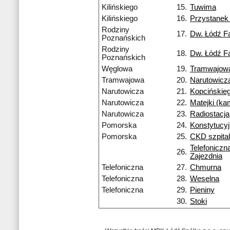
Kilińskiego
15.
Tuwima
Kilińskiego
16.
Przystane
Rodziny
17.
Dw. Łódź F
Poznańskich
Rodziny
18.
Dw. Łódź F
Poznańskich
Węglowa
19.
Tramwajow
Tramwajowa
20.
Narutowicz
Narutowicza
21.
Kopcińskie
Narutowicza
22.
Matejki (k
Narutowicza
23.
Radiostacja
Pomorska
24.
Konstytucy
Pomorska
25.
CKD szpital
Telefoniczn
26.
Zajezdnia
Telefoniczna
27.
Chmurna
Telefoniczna
28.
Weselna
Telefoniczna
29.
Pieniny
30.
Stoki