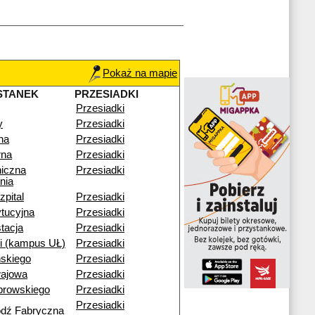
Pokaż na mapie
STANEK
PRZESIADKI
Przesiadki
y
Przesiadki
na
Przesiadki
na
Przesiadki
niczna
Przesiadki
nia
pital
Przesiadki
tucyjna
Przesiadki
tacja
Przesiadki
i (kampus UŁ)
Przesiadki
skiego
Przesiadki
ajowa
Przesiadki
browskiego
Przesiadki
Przesiadki
ódź Fabryczna