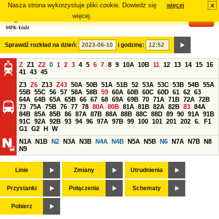
Nasza strona wykorzystuje pliki cookie. Dowiedz się
więcej
x
#
więcej.
Sprawdź rozkład na dzień:
i godzinę:
Z
Z1
Z2
0
1
2
3
4
5
6
7
8
9
10A
10B
11
12
13
14
15
16
41
43
45
Z3
Z6
Z13
Z43
50A
50B
51A
51B
52
53A
53C
53B
54B
55A
55B
55C
56
57
58A
58B
59
60A
60B
60C
60D
61
62
63
64A
64B
65A
65B
66
67
68
69A
69B
70
71A
71B
72A
72B
73
75A
75B
76
77
78
80A
80B
81A
81B
82A
82B
83
84A
84B
85A
85B
86
87A
87B
88A
88B
88C
88D
89
90
91A
91B
91C
92A
92B
93
94
96
97A
97B
99
100
101
201
202
6.
F1
G1
G2
H
W
N1A
N1B
N2
N3A
N3B
N4A
N4B
N5A
N5B
N6
N7A
N7B
N8
N9
Linie
Zmiany
Utrudnienia
Przystanki
Połączenia
Schematy
Pobierz