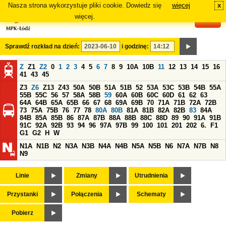
Nasza strona wykorzystuje pliki cookie. Dowiedz się
więcej
x
#
więcej.
Sprawdź rozkład na dzień:
i godzinę:
Z
Z1
Z2
0
1
2
3
4
5
6
7
8
9
10A
10B
11
12
13
14
15
16
41
43
45
Z3
Z6
Z13
Z43
50A
50B
51A
51B
52
53A
53C
53B
54B
55A
55B
55C
56
57
58A
58B
59
60A
60B
60C
60D
61
62
63
64A
64B
65A
65B
66
67
68
69A
69B
70
71A
71B
72A
72B
73
75A
75B
76
77
78
80A
80B
81A
81B
82A
82B
83
84A
84B
85A
85B
86
87A
87B
88A
88B
88C
88D
89
90
91A
91B
91C
92A
92B
93
94
96
97A
97B
99
100
101
201
202
6.
F1
G1
G2
H
W
N1A
N1B
N2
N3A
N3B
N4A
N4B
N5A
N5B
N6
N7A
N7B
N8
N9
Linie
Zmiany
Utrudnienia
Przystanki
Połączenia
Schematy
Pobierz