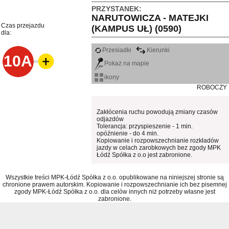
PRZYSTANEK:
NARUTOWICZA - MATEJKI
Czas przejazdu
(KAMPUS UŁ) (0590)
dla:
Przesiadki
Kierunki
10A
Pokaż na mapie
ikony
ROBOCZY
Zakłócenia ruchu powodują zmiany czasów
odjazdów
Tolerancja: przyspieszenie - 1 min.
opóźnienie - do 4 min.
Kopiowanie i rozpowszechnianie rozkładów
jazdy w celach zarobkowych bez zgody MPK
Łódź Spółka z o.o jest zabronione.
Wszystkie treści MPK-Łódź Spółka z o.o. opublikowane na niniejszej stronie są
chronione prawem autorskim. Kopiowanie i rozpowszechnianie ich bez pisemnej
zgody MPK-Łódź Spółka z o.o. dla celów innych niż potrzeby własne jest
zabronione.