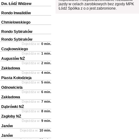
Dw. Łódź Widzew
jazdy w celach zarobkowych bez zgody MPK
Łódź Spółka z o.o jest zabronione.
Rondo Inwalidów
Chmielowskiego
Rondo Sybiraków
Rondo Sybiraków
Dojeżdża w:
0 min.
Czajkowskiego
Dojeżdża w:
1 min.
Augustów NŻ
Dojeżdża w:
2 min.
Zakładowa
Dojeżdża w:
4 min.
Piasta Kołodzieja
Dojeżdża w:
5 min.
Odnowiciela
Dojeżdża w:
6 min.
Zakładowa
Dojeżdża w:
7 min.
Dąbrówki NŻ
Dojeżdża w:
8 min.
Zagłoby NŻ
Dojeżdża w:
9 min.
Janów
Dojeżdża w:
10 min.
Janów