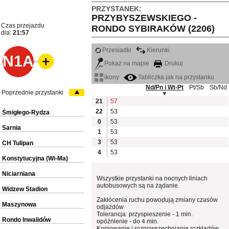
PRZYSTANEK:
PRZYBYSZEWSKIEGO -
Czas przejazdu
RONDO SYBIRAKÓW (2206)
dla:
21:57
Przesiadki
Kierunki
N1A
Pokaż na mapie
Drukuj
ikony
Tabliczka jak na przystanku
Nd/Pn i Wt-Pt
Pt/Sb
Sb/Nd
Poprzednie przystanki
21
57
22
53
Śmigłego-Rydza
0
53
Sarnia
1
53
3
53
CH Tulipan
4
53
Konstytucyjna (Wi-Ma)
Niciarniana
Wszystkie przystanki na nocnych liniach
autobusowych są na żądanie.
Widzew Stadion
Zakłócenia ruchu powodują zmiany czasów
Maszynowa
odjazdów
Tolerancja: przyspieszenie - 1 min.
Rondo Inwalidów
opóźnienie - do 4 min.
Kopiowanie i rozpowszechnianie rozkładów