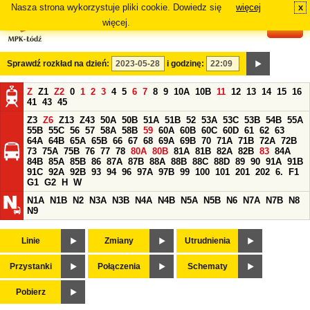
Nasza strona wykorzystuje pliki cookie. Dowiedz się
więcej
x
#
więcej.
Sprawdź rozkład na dzień:
i godzinę:
Z
Z1
Z2
0
1
2
3
4
5
6
7
8
9
10A
10B
11
12
13
14
15
16
41
43
45
Z3
Z6
Z13
Z43
50A
50B
51A
51B
52
53A
53C
53B
54B
55A
55B
55C
56
57
58A
58B
59
60A
60B
60C
60D
61
62
63
64A
64B
65A
65B
66
67
68
69A
69B
70
71A
71B
72A
72B
73
75A
75B
76
77
78
80A
80B
81A
81B
82A
82B
83
84A
84B
85A
85B
86
87A
87B
88A
88B
88C
88D
89
90
91A
91B
91C
92A
92B
93
94
96
97A
97B
99
100
101
201
202
6.
F1
G1
G2
H
W
N1A
N1B
N2
N3A
N3B
N4A
N4B
N5A
N5B
N6
N7A
N7B
N8
N9
Linie
Zmiany
Utrudnienia
Przystanki
Połączenia
Schematy
Pobierz