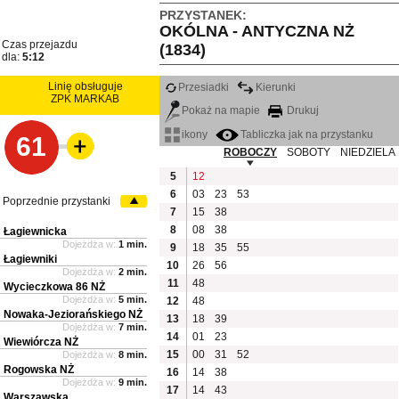
PRZYSTANEK:
OKÓLNA - ANTYCZNA NŻ
Czas przejazdu
(1834)
dla:
5:12
Linię obsługuje
Przesiadki
Kierunki
ZPK MARKAB
Pokaż na mapie
Drukuj
ikony
Tabliczka jak na przystanku
61
ROBOCZY
SOBOTY
NIEDZIELA
5
12
6
03
23
53
Poprzednie przystanki
7
15
38
8
08
38
Łagiewnicka
Dojeżdża w:
1 min.
9
18
35
55
Łagiewniki
10
26
56
Dojeżdża w:
2 min.
11
48
Wycieczkowa 86 NŻ
Dojeżdża w:
5 min.
12
48
Nowaka-Jeziorańskiego NŻ
13
18
39
Dojeżdża w:
7 min.
14
01
23
Wiewiórcza NŻ
15
00
31
52
Dojeżdża w:
8 min.
Rogowska NŻ
16
14
38
Dojeżdża w:
9 min.
17
14
43
Warszawska