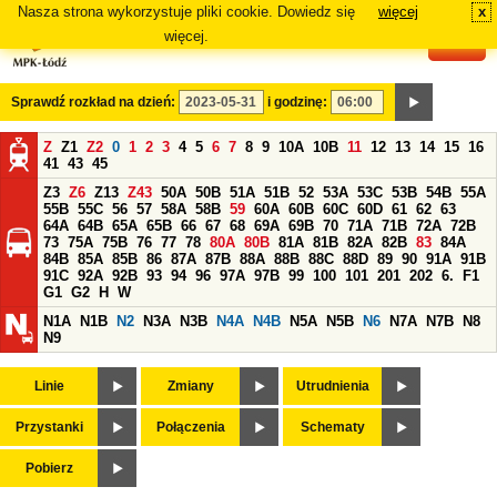
Nasza strona wykorzystuje pliki cookie. Dowiedz się
więcej
x
#
więcej.
Sprawdź rozkład na dzień:
i godzinę:
Z
Z1
Z2
0
1
2
3
4
5
6
7
8
9
10A
10B
11
12
13
14
15
16
41
43
45
Z3
Z6
Z13
Z43
50A
50B
51A
51B
52
53A
53C
53B
54B
55A
55B
55C
56
57
58A
58B
59
60A
60B
60C
60D
61
62
63
64A
64B
65A
65B
66
67
68
69A
69B
70
71A
71B
72A
72B
73
75A
75B
76
77
78
80A
80B
81A
81B
82A
82B
83
84A
84B
85A
85B
86
87A
87B
88A
88B
88C
88D
89
90
91A
91B
91C
92A
92B
93
94
96
97A
97B
99
100
101
201
202
6.
F1
G1
G2
H
W
N1A
N1B
N2
N3A
N3B
N4A
N4B
N5A
N5B
N6
N7A
N7B
N8
N9
Linie
Zmiany
Utrudnienia
Przystanki
Połączenia
Schematy
Pobierz