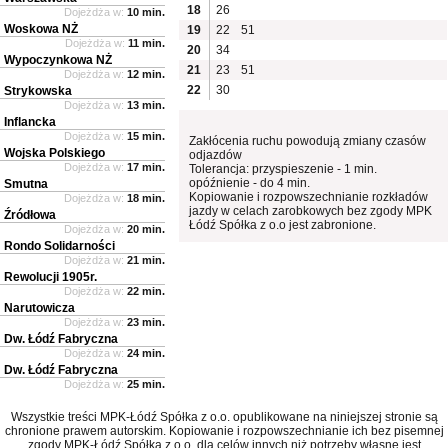
18
26
Dojeżdża w:
10 min.
Woskowa NŻ
19
22
51
Dojeżdża w:
11 min.
20
34
Wypoczynkowa NŻ
21
23
51
Dojeżdża w:
12 min.
22
30
Strykowska
Dojeżdża w:
13 min.
Inflancka
Dojeżdża w:
15 min.
Zakłócenia ruchu powodują zmiany czasów
Wojska Polskiego
odjazdów
Dojeżdża w:
17 min.
Tolerancja: przyspieszenie - 1 min.
opóźnienie - do 4 min.
Smutna
Kopiowanie i rozpowszechnianie rozkładów
Dojeżdża w:
18 min.
jazdy w celach zarobkowych bez zgody MPK
Źródłowa
Łódź Spółka z o.o jest zabronione.
Dojeżdża w:
20 min.
Rondo Solidarności
Dojeżdża w:
21 min.
Rewolucji 1905r.
Dojeżdża w:
22 min.
Narutowicza
Dojeżdża w:
23 min.
Dw. Łódź Fabryczna
Dojeżdża w:
24 min.
Dw. Łódź Fabryczna
Dojeżdża w:
25 min.
Wszystkie treści MPK-Łódź Spółka z o.o. opublikowane na niniejszej stronie są
chronione prawem autorskim. Kopiowanie i rozpowszechnianie ich bez pisemnej
zgody MPK-Łódź Spółka z o.o. dla celów innych niż potrzeby własne jest