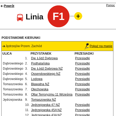
Pomoc
Powrót
F1
Linia
PODSTAWOWE KIERUNKI
Jędrzejów Przem. Zachód
Pokaż na mapie
ULICA
PRZYSTANEK
PRZESIADKI
1.
Dw. Łódź Dąbrowa
Przesiadki
Dąbrowskiego
2.
Podhalańska
Przesiadki
Dąbrowskiego
3.
Dw. Łódź Dąbrowa NŻ
Przesiadki
Dąbrowskiego
4.
Ossendowskiego NŻ
Przesiadki
Dąbrowskiego
5.
Lodowa
Przesiadki
Tomaszowska
6.
Bławatna NŻ
Przesiadki
Tomaszowska
7.
Olechowska
Przesiadki
Tomaszowska
8.
Ofiar Terroryzmu 11 Września
Przesiadki
Jędrzejowska
9.
Tomaszowska NŻ
10.
Jędrzejowska 47 NŻ
Przesiadki
11.
Jędrzejowska 45A NŻ
Przesiadki
12.
Jędrzejowska 43A NŻ
Przesiadki