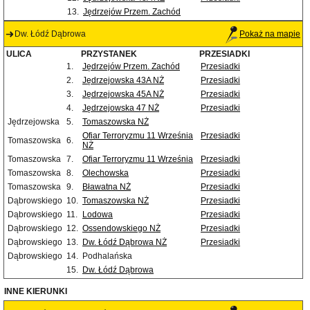
13.
Jędrzejów Przem. Zachód
Dw. Łódź Dąbrowa
Pokaż na mapie
ULICA
PRZYSTANEK
PRZESIADKI
1.
Jędrzejów Przem. Zachód
Przesiadki
2.
Jędrzejowska 43A NŻ
Przesiadki
3.
Jędrzejowska 45A NŻ
Przesiadki
4.
Jędrzejowska 47 NŻ
Przesiadki
Jędrzejowska
5.
Tomaszowska NŻ
Ofiar Terroryzmu 11 Września
Przesiadki
Tomaszowska
6.
NŻ
Tomaszowska
7.
Ofiar Terroryzmu 11 Września
Przesiadki
Tomaszowska
8.
Olechowska
Przesiadki
Tomaszowska
9.
Bławatna NŻ
Przesiadki
Dąbrowskiego
10.
Tomaszowska NŻ
Przesiadki
Dąbrowskiego
11.
Lodowa
Przesiadki
Dąbrowskiego
12.
Ossendowskiego NŻ
Przesiadki
Dąbrowskiego
13.
Dw. Łódź Dąbrowa NŻ
Przesiadki
Dąbrowskiego
14.
Podhalańska
15.
Dw. Łódź Dąbrowa
INNE KIERUNKI