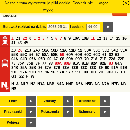
Nasza strona wykorzystuje pliki cookie. Dowiedz się
więcej
x
#
więcej.
Sprawdź rozkład na dzień:
i godzinę:
Z
Z1
Z2
0
1
2
3
4
5
6
7
8
9
10A
10B
11
12
13
14
15
16
41
43
45
Z3
Z6
Z13
Z43
50A
50B
51A
51B
52
53A
53C
53B
54B
55A
55B
55C
56
57
58A
58B
59
60A
60B
60C
60D
61
62
63
64A
64B
65A
65B
66
67
68
69A
69B
70
71A
71B
72A
72B
73
75A
75B
76
77
78
80A
80B
81A
81B
82A
82B
83
84A
84B
85A
85B
86
87A
87B
88A
88B
88C
88D
89
90
91A
91B
91C
92A
92B
93
94
96
97A
97B
99
100
101
201
202
6.
F1
G1
G2
H
W
N1A
N1B
N2
N3A
N3B
N4A
N4B
N5A
N5B
N6
N7A
N7B
N8
N9
Linie
Zmiany
Utrudnienia
Przystanki
Połączenia
Schematy
Pobierz