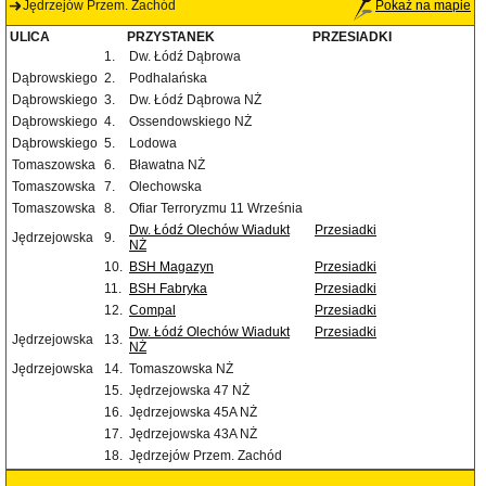
Jędrzejów Przem. Zachód
Pokaż na mapie
ULICA
PRZYSTANEK
PRZESIADKI
1.
Dw. Łódź Dąbrowa
Dąbrowskiego
2.
Podhalańska
Dąbrowskiego
3.
Dw. Łódź Dąbrowa NŻ
Dąbrowskiego
4.
Ossendowskiego NŻ
Dąbrowskiego
5.
Lodowa
Tomaszowska
6.
Bławatna NŻ
Tomaszowska
7.
Olechowska
Tomaszowska
8.
Ofiar Terroryzmu 11 Września
Dw. Łódź Olechów Wiadukt
Przesiadki
Jędrzejowska
9.
NŻ
10.
BSH Magazyn
Przesiadki
11.
BSH Fabryka
Przesiadki
12.
Compal
Przesiadki
Dw. Łódź Olechów Wiadukt
Przesiadki
Jędrzejowska
13.
NŻ
Jędrzejowska
14.
Tomaszowska NŻ
15.
Jędrzejowska 47 NŻ
16.
Jędrzejowska 45A NŻ
17.
Jędrzejowska 43A NŻ
18.
Jędrzejów Przem. Zachód