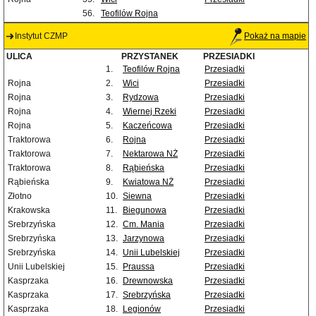
56.
Teofilów Rojna
Instytut CZMP
Pokaż na mapie
ULICA
PRZYSTANEK
PRZESIADKI
1.
Teofilów Rojna
Przesiadki
Rojna
2.
Wici
Przesiadki
Rojna
3.
Rydzowa
Przesiadki
Rojna
4.
Wiernej Rzeki
Przesiadki
Rojna
5.
Kaczeńcowa
Przesiadki
Traktorowa
6.
Rojna
Przesiadki
Traktorowa
7.
Nektarowa NŻ
Przesiadki
Traktorowa
8.
Rąbieńska
Przesiadki
Rąbieńska
9.
Kwiatowa NŻ
Przesiadki
Złotno
10.
Siewna
Przesiadki
Krakowska
11.
Biegunowa
Przesiadki
Srebrzyńska
12.
Cm. Mania
Przesiadki
Srebrzyńska
13.
Jarzynowa
Przesiadki
Srebrzyńska
14.
Unii Lubelskiej
Przesiadki
Unii Lubelskiej
15.
Praussa
Przesiadki
Kasprzaka
16.
Drewnowska
Przesiadki
Kasprzaka
17.
Srebrzyńska
Przesiadki
Kasprzaka
18.
Legionów
Przesiadki