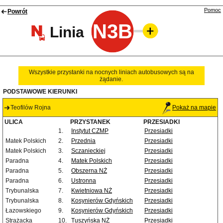
Pomoc
Powrót
N3B
Linia
Wszystkie przystanki na nocnych liniach autobusowych są na
żądanie.
PODSTAWOWE KIERUNKI
Teofilów Rojna
Pokaż na mapie
ULICA
PRZYSTANEK
PRZESIADKI
1.
Instytut CZMP
Przesiadki
Matek Polskich
2.
Przednia
Przesiadki
Matek Polskich
3.
Sczanieckiej
Przesiadki
Paradna
4.
Matek Polskich
Przesiadki
Paradna
5.
Obszerna NŻ
Przesiadki
Paradna
6.
Ustronna
Przesiadki
Trybunalska
7.
Kwietniowa NŻ
Przesiadki
Trybunalska
8.
Kosynierów Gdyńskich
Przesiadki
Łazowskiego
9.
Kosynierów Gdyńskich
Przesiadki
Strażacka
10.
Tuszyńska NŻ
Przesiadki