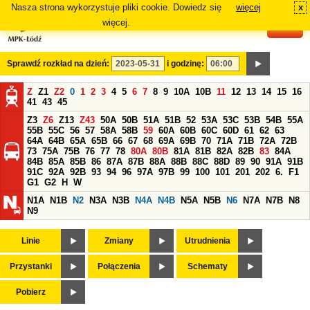
Nasza strona wykorzystuje pliki cookie. Dowiedz się
więcej
x
#
więcej.
Sprawdź rozkład na dzień:
i godzinę:
Z
Z1
Z2
0
1
2
3
4
5
6
7
8
9
10A
10B
11
12
13
14
15
16
41
43
45
Z3
Z6
Z13
Z43
50A
50B
51A
51B
52
53A
53C
53B
54B
55A
55B
55C
56
57
58A
58B
59
60A
60B
60C
60D
61
62
63
64A
64B
65A
65B
66
67
68
69A
69B
70
71A
71B
72A
72B
73
75A
75B
76
77
78
80A
80B
81A
81B
82A
82B
83
84A
84B
85A
85B
86
87A
87B
88A
88B
88C
88D
89
90
91A
91B
91C
92A
92B
93
94
96
97A
97B
99
100
101
201
202
6.
F1
G1
G2
H
W
N1A
N1B
N2
N3A
N3B
N4A
N4B
N5A
N5B
N6
N7A
N7B
N8
N9
Linie
Zmiany
Utrudnienia
Przystanki
Połączenia
Schematy
Pobierz