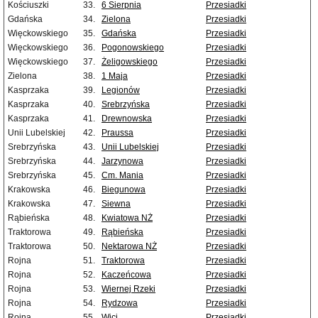
Kościuszki
33.
6 Sierpnia
Przesiadki
Gdańska
34.
Zielona
Przesiadki
Więckowskiego
35.
Gdańska
Przesiadki
Więckowskiego
36.
Pogonowskiego
Przesiadki
Więckowskiego
37.
Żeligowskiego
Przesiadki
Zielona
38.
1 Maja
Przesiadki
Kasprzaka
39.
Legionów
Przesiadki
Kasprzaka
40.
Srebrzyńska
Przesiadki
Kasprzaka
41.
Drewnowska
Przesiadki
Unii Lubelskiej
42.
Praussa
Przesiadki
Srebrzyńska
43.
Unii Lubelskiej
Przesiadki
Srebrzyńska
44.
Jarzynowa
Przesiadki
Srebrzyńska
45.
Cm. Mania
Przesiadki
Krakowska
46.
Biegunowa
Przesiadki
Krakowska
47.
Siewna
Przesiadki
Rąbieńska
48.
Kwiatowa NŻ
Przesiadki
Traktorowa
49.
Rąbieńska
Przesiadki
Traktorowa
50.
Nektarowa NŻ
Przesiadki
Rojna
51.
Traktorowa
Przesiadki
Rojna
52.
Kaczeńcowa
Przesiadki
Rojna
53.
Wiernej Rzeki
Przesiadki
Rojna
54.
Rydzowa
Przesiadki
Rojna
55.
Wici
Przesiadki