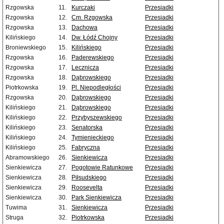
Rzgowska
11.
Kurczaki
Przesiadki
Rzgowska
12.
Cm. Rzgowska
Przesiadki
Rzgowska
13.
Dachowa
Przesiadki
Kilińskiego
14.
Dw. Łódź Chojny
Przesiadki
Broniewskiego
15.
Kilińskiego
Przesiadki
Rzgowska
16.
Paderewskiego
Przesiadki
Rzgowska
17.
Lecznicza
Przesiadki
Rzgowska
18.
Dąbrowskiego
Przesiadki
Piotrkowska
19.
Pl. Niepodległości
Przesiadki
Rzgowska
20.
Dąbrowskiego
Przesiadki
Kilińskiego
21.
Dąbrowskiego
Przesiadki
Kilińskiego
22.
Przybyszewskiego
Przesiadki
Kilińskiego
23.
Senatorska
Przesiadki
Kilińskiego
24.
Tymienieckiego
Przesiadki
Kilińskiego
25.
Fabryczna
Przesiadki
Abramowskiego
26.
Sienkiewicza
Przesiadki
Sienkiewicza
27.
Pogotowie Ratunkowe
Przesiadki
Sienkiewicza
28.
Piłsudskiego
Przesiadki
Sienkiewicza
29.
Roosevelta
Przesiadki
Sienkiewicza
30.
Park Sienkiewicza
Przesiadki
Tuwima
31.
Sienkiewicza
Przesiadki
Struga
32.
Piotrkowska
Przesiadki