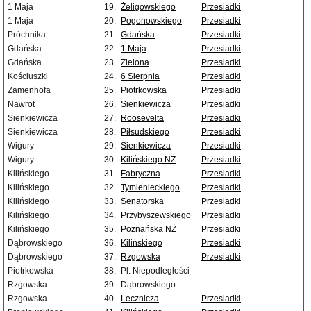
1 Maja
19.
Żeligowskiego
Przesiadki
1 Maja
20.
Pogonowskiego
Przesiadki
Próchnika
21.
Gdańska
Przesiadki
Gdańska
22.
1 Maja
Przesiadki
Gdańska
23.
Zielona
Przesiadki
Kościuszki
24.
6 Sierpnia
Przesiadki
Zamenhofa
25.
Piotrkowska
Przesiadki
Nawrot
26.
Sienkiewicza
Przesiadki
Sienkiewicza
27.
Roosevelta
Przesiadki
Sienkiewicza
28.
Piłsudskiego
Przesiadki
Wigury
29.
Sienkiewicza
Przesiadki
Wigury
30.
Kilińskiego NŻ
Przesiadki
Kilińskiego
31.
Fabryczna
Przesiadki
Kilińskiego
32.
Tymienieckiego
Przesiadki
Kilińskiego
33.
Senatorska
Przesiadki
Kilińskiego
34.
Przybyszewskiego
Przesiadki
Kilińskiego
35.
Poznańska NŻ
Przesiadki
Dąbrowskiego
36.
Kilińskiego
Przesiadki
Dąbrowskiego
37.
Rzgowska
Przesiadki
Piotrkowska
38.
Pl. Niepodległości
Rzgowska
39.
Dąbrowskiego
Rzgowska
40.
Lecznicza
Przesiadki