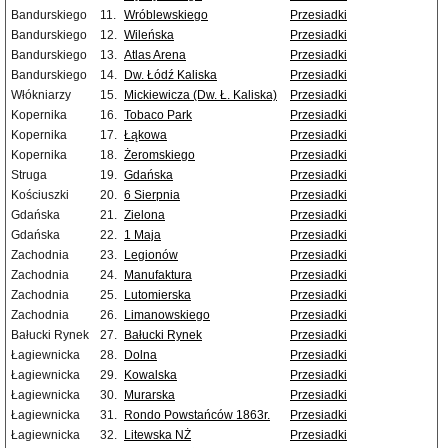
Bandurskiego
11.
Wróblewskiego
Przesiadki
Bandurskiego
12.
Wileńska
Przesiadki
Bandurskiego
13.
Atlas Arena
Przesiadki
Bandurskiego
14.
Dw. Łódź Kaliska
Przesiadki
Włókniarzy
15.
Mickiewicza (Dw. Ł. Kaliska)
Przesiadki
Kopernika
16.
Tobaco Park
Przesiadki
Kopernika
17.
Łąkowa
Przesiadki
Kopernika
18.
Żeromskiego
Przesiadki
Struga
19.
Gdańska
Przesiadki
Kościuszki
20.
6 Sierpnia
Przesiadki
Gdańska
21.
Zielona
Przesiadki
Gdańska
22.
1 Maja
Przesiadki
Zachodnia
23.
Legionów
Przesiadki
Zachodnia
24.
Manufaktura
Przesiadki
Zachodnia
25.
Lutomierska
Przesiadki
Zachodnia
26.
Limanowskiego
Przesiadki
Bałucki Rynek
27.
Bałucki Rynek
Przesiadki
Łagiewnicka
28.
Dolna
Przesiadki
Łagiewnicka
29.
Kowalska
Przesiadki
Łagiewnicka
30.
Murarska
Przesiadki
Łagiewnicka
31.
Rondo Powstańców 1863r.
Przesiadki
Łagiewnicka
32.
Litewska NŻ
Przesiadki