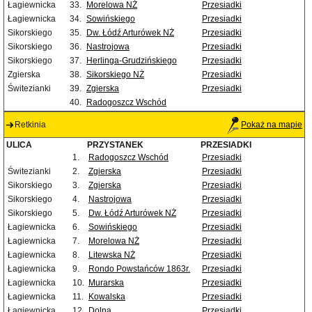
Łagiewnicka
33.
Morelowa NŻ
Przesiadki
Łagiewnicka
34.
Sowińskiego
Przesiadki
Sikorskiego
35.
Dw. Łódź Arturówek NŻ
Przesiadki
Sikorskiego
36.
Nastrojowa
Przesiadki
Sikorskiego
37.
Herlinga-Grudzińskiego
Przesiadki
Zgierska
38.
Sikorskiego NŻ
Przesiadki
Świtezianki
39.
Zgierska
Przesiadki
40.
Radogoszcz Wschód
Retkinia
Pokaż na mapie
ULICA
PRZYSTANEK
PRZESIADKI
1.
Radogoszcz Wschód
Przesiadki
Świtezianki
2.
Zgierska
Przesiadki
Sikorskiego
3.
Zgierska
Przesiadki
Sikorskiego
4.
Nastrojowa
Przesiadki
Sikorskiego
5.
Dw. Łódź Arturówek NŻ
Przesiadki
Łagiewnicka
6.
Sowińskiego
Przesiadki
Łagiewnicka
7.
Morelowa NŻ
Przesiadki
Łagiewnicka
8.
Litewska NŻ
Przesiadki
Łagiewnicka
9.
Rondo Powstańców 1863r.
Przesiadki
Łagiewnicka
10.
Murarska
Przesiadki
Łagiewnicka
11.
Kowalska
Przesiadki
Łagiewnicka
12.
Dolna
Przesiadki