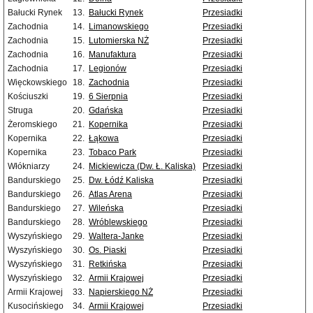
Bałucki Rynek
13.
Bałucki Rynek
Przesiadki
Zachodnia
14.
Limanowskiego
Przesiadki
Zachodnia
15.
Lutomierska NŻ
Przesiadki
Zachodnia
16.
Manufaktura
Przesiadki
Zachodnia
17.
Legionów
Przesiadki
Więckowskiego
18.
Zachodnia
Przesiadki
Kościuszki
19.
6 Sierpnia
Przesiadki
Struga
20.
Gdańska
Przesiadki
Żeromskiego
21.
Kopernika
Przesiadki
Kopernika
22.
Łąkowa
Przesiadki
Kopernika
23.
Tobaco Park
Przesiadki
Włókniarzy
24.
Mickiewicza (Dw. Ł. Kaliska)
Przesiadki
Bandurskiego
25.
Dw. Łódź Kaliska
Przesiadki
Bandurskiego
26.
Atlas Arena
Przesiadki
Bandurskiego
27.
Wileńska
Przesiadki
Bandurskiego
28.
Wróblewskiego
Przesiadki
Wyszyńskiego
29.
Waltera-Janke
Przesiadki
Wyszyńskiego
30.
Os. Piaski
Przesiadki
Wyszyńskiego
31.
Retkińska
Przesiadki
Wyszyńskiego
32.
Armii Krajowej
Przesiadki
Armii Krajowej
33.
Napierskiego NŻ
Przesiadki
Kusocińskiego
34.
Armii Krajowej
Przesiadki