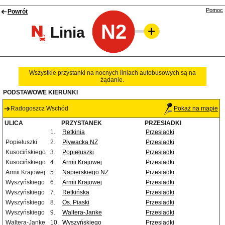
Pomoc
Powrót
N2
Linia
Wszystkie przystanki na nocnych liniach autobusowych są na
żądanie.
PODSTAWOWE KIERUNKI
Radogoszcz Wschód
Pokaż na mapie
ULICA
PRZYSTANEK
PRZESIADKI
1.
Retkinia
Przesiadki
Popiełuszki
2.
Pływacka NŻ
Przesiadki
Kusocińskiego
3.
Popiełuszki
Przesiadki
Kusocińskiego
4.
Armii Krajowej
Przesiadki
Armii Krajowej
5.
Napierskiego NŻ
Przesiadki
Wyszyńskiego
6.
Armii Krajowej
Przesiadki
Wyszyńskiego
7.
Retkińska
Przesiadki
Wyszyńskiego
8.
Os. Piaski
Przesiadki
Wyszyńskiego
9.
Waltera-Janke
Przesiadki
Waltera-Janke
10.
Wyszyńskiego
Przesiadki