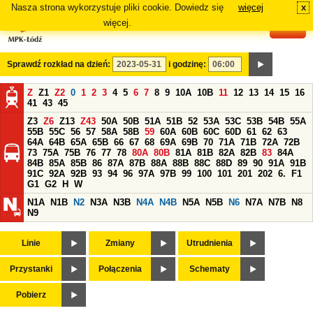
Nasza strona wykorzystuje pliki cookie. Dowiedz się
więcej
x
#
więcej.
Sprawdź rozkład na dzień:
i godzinę:
Z
Z1
Z2
0
1
2
3
4
5
6
7
8
9
10A
10B
11
12
13
14
15
16
41
43
45
Z3
Z6
Z13
Z43
50A
50B
51A
51B
52
53A
53C
53B
54B
55A
55B
55C
56
57
58A
58B
59
60A
60B
60C
60D
61
62
63
64A
64B
65A
65B
66
67
68
69A
69B
70
71A
71B
72A
72B
73
75A
75B
76
77
78
80A
80B
81A
81B
82A
82B
83
84A
84B
85A
85B
86
87A
87B
88A
88B
88C
88D
89
90
91A
91B
91C
92A
92B
93
94
96
97A
97B
99
100
101
201
202
6.
F1
G1
G2
H
W
N1A
N1B
N2
N3A
N3B
N4A
N4B
N5A
N5B
N6
N7A
N7B
N8
N9
Linie
Zmiany
Utrudnienia
Przystanki
Połączenia
Schematy
Pobierz