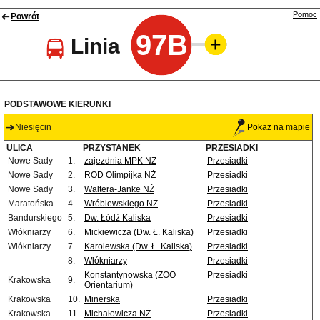
Pomoc
Powrót
97B
Linia
PODSTAWOWE KIERUNKI
Niesięcin
Pokaż na mapie
ULICA
PRZYSTANEK
PRZESIADKI
Nowe Sady
1.
zajezdnia MPK NŻ
Przesiadki
Nowe Sady
2.
ROD Olimpijka NŻ
Przesiadki
Nowe Sady
3.
Waltera-Janke NŻ
Przesiadki
Maratońska
4.
Wróblewskiego NŻ
Przesiadki
Bandurskiego
5.
Dw. Łódź Kaliska
Przesiadki
Włókniarzy
6.
Mickiewicza (Dw. Ł. Kaliska)
Przesiadki
Włókniarzy
7.
Karolewska (Dw. Ł. Kaliska)
Przesiadki
8.
Włókniarzy
Przesiadki
Konstantynowska (ZOO
Przesiadki
Krakowska
9.
Orientarium)
Krakowska
10.
Minerska
Przesiadki
Krakowska
11.
Michałowicza NŻ
Przesiadki