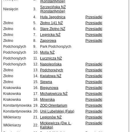
(Konstantynów)
Szczecińska NŻ
Niesięcin
3.
(Konstantynów)
4.
Huta Jagodnica
Przesiadki
Złotno
5.
Złotno 141 NŻ
Przesiadki
Złotno
6.
Stare Złotno NŻ
Przesiadki
Złotno
7.
Legnicka NŻ
Przesiadki
Złotno
8.
Zaporowa
Przesiadki
Podchorążych
9.
Park Podchorążych
Podchorążych
10.
Molla NŻ
Podchorążych
11.
Łucznicza NŻ
Podchorążych
12.
Napoleońska
Przesiadki
Złotno
13.
Podchorążych
Przesiadki
Złotno
14.
Kwiatowa NŻ
Przesiadki
Złotno
15.
Siewna
Przesiadki
Krakowska
16.
Biegunowa
Przesiadki
Krakowska
17.
Michałowicza NŻ
Przesiadki
Krakowska
18.
Minerska
Przesiadki
Konstantynowska
19.
ZOO Orientarium
Przesiadki
Konstantynowska
20.
Unii Lubelskiej (Fala)
Przesiadki
Włókniarzy
21.
Legionów NŻ
Przesiadki
Mickiewicza (Dw. Ł.
Przesiadki
Włókniarzy
22.
Kaliska)