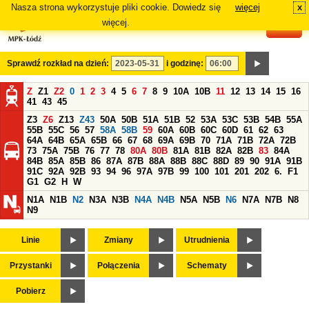
Nasza strona wykorzystuje pliki cookie. Dowiedz się
więcej
x
#
więcej.
Sprawdź rozkład na dzień:
i godzinę:
Z
Z1
Z2
0
1
2
3
4
5
6
7
8
9
10A
10B
11
12
13
14
15
16
41
43
45
Z3
Z6
Z13
Z43
50A
50B
51A
51B
52
53A
53C
53B
54B
55A
55B
55C
56
57
58A
58B
59
60A
60B
60C
60D
61
62
63
64A
64B
65A
65B
66
67
68
69A
69B
70
71A
71B
72A
72B
73
75A
75B
76
77
78
80A
80B
81A
81B
82A
82B
83
84A
84B
85A
85B
86
87A
87B
88A
88B
88C
88D
89
90
91A
91B
91C
92A
92B
93
94
96
97A
97B
99
100
101
201
202
6.
F1
G1
G2
H
W
N1A
N1B
N2
N3A
N3B
N4A
N4B
N5A
N5B
N6
N7A
N7B
N8
N9
Linie
Zmiany
Utrudnienia
Przystanki
Połączenia
Schematy
Pobierz