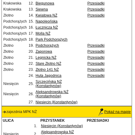
Krakowska
12.
Biegunowa
Przesiadki
Krakowska
13.
Siewna
Przesiadki
Złotno
14.
Kwiatowa NŻ
Przesiadki
Podchorążych
15.
Napoleońska
Podchorążych
16.
Łucznicza NŻ
Podchorążych
17.
Molla NŻ
Podchorążych
18.
Park Podchorążych
Złotno
19.
Podchorążych
Przesiadki
Złotno
20.
Zaporowa
Przesiadki
Złotno
21.
Legnicka NŻ
Przesiadki
Złotno
22.
Stare Złotno NŻ
Przesiadki
Złotno
23.
Złotno 141 NŻ
Przesiadki
24.
Huta Jagodnica
Przesiadki
Szczecińska NŻ
Niesięcin
25.
(Konstantynów)
Aleksandrowska NŻ
Niesięcin
26.
(Konstantynów)
27.
Niesięcin (Konstantynów)
zajezdnia MPK NŻ
Pokaż na mapie
ULICA
PRZYSTANEK
PRZESIADKI
1.
Niesięcin (Konstantynów)
Aleksandrowska NŻ
Niesięcin
2.