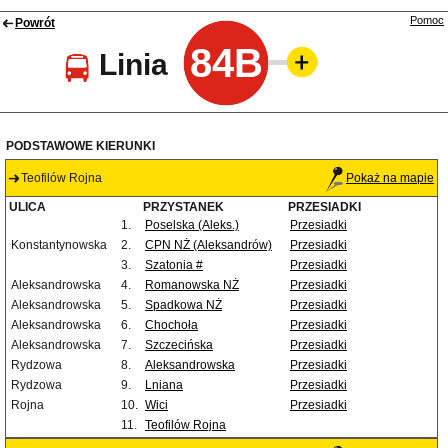
Pomoc
Powrót
84B
Linia
PODSTAWOWE KIERUNKI
Teofilów Rojna
Pokaż na mapie
ULICA
PRZYSTANEK
PRZESIADKI
1.
Poselska (Aleks.)
Przesiadki
Konstantynowska
2.
CPN NŻ (Aleksandrów)
Przesiadki
3.
Szatonia #
Przesiadki
Aleksandrowska
4.
Romanowska NŻ
Przesiadki
Aleksandrowska
5.
Spadkowa NŻ
Przesiadki
Aleksandrowska
6.
Chochoła
Przesiadki
Aleksandrowska
7.
Szczecińska
Przesiadki
Rydzowa
8.
Aleksandrowska
Przesiadki
Rydzowa
9.
Lniana
Przesiadki
Rojna
10.
Wici
Przesiadki
11.
Teofilów Rojna