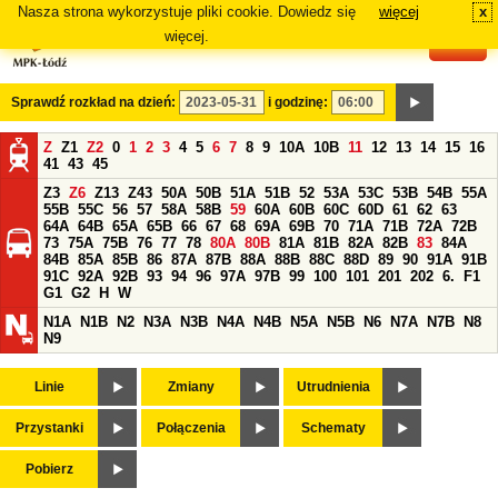
Nasza strona wykorzystuje pliki cookie. Dowiedz się
więcej
x
#
więcej.
Sprawdź rozkład na dzień:
i godzinę:
Z
Z1
Z2
0
1
2
3
4
5
6
7
8
9
10A
10B
11
12
13
14
15
16
41
43
45
Z3
Z6
Z13
Z43
50A
50B
51A
51B
52
53A
53C
53B
54B
55A
55B
55C
56
57
58A
58B
59
60A
60B
60C
60D
61
62
63
64A
64B
65A
65B
66
67
68
69A
69B
70
71A
71B
72A
72B
73
75A
75B
76
77
78
80A
80B
81A
81B
82A
82B
83
84A
84B
85A
85B
86
87A
87B
88A
88B
88C
88D
89
90
91A
91B
91C
92A
92B
93
94
96
97A
97B
99
100
101
201
202
6.
F1
G1
G2
H
W
N1A
N1B
N2
N3A
N3B
N4A
N4B
N5A
N5B
N6
N7A
N7B
N8
N9
Linie
Zmiany
Utrudnienia
Przystanki
Połączenia
Schematy
Pobierz