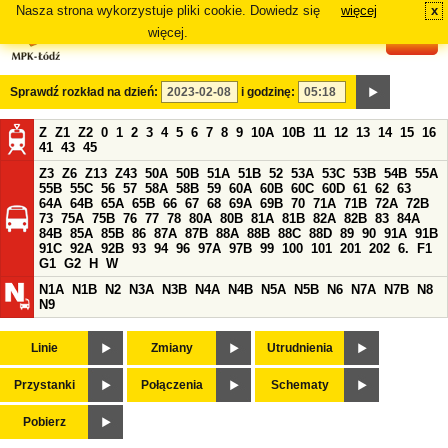
Nasza strona wykorzystuje pliki cookie. Dowiedz się
więcej
x
#
więcej.
Sprawdź rozkład na dzień:
i godzinę:
Z
Z1
Z2
0
1
2
3
4
5
6
7
8
9
10A
10B
11
12
13
14
15
16
41
43
45
Z3
Z6
Z13
Z43
50A
50B
51A
51B
52
53A
53C
53B
54B
55A
55B
55C
56
57
58A
58B
59
60A
60B
60C
60D
61
62
63
64A
64B
65A
65B
66
67
68
69A
69B
70
71A
71B
72A
72B
73
75A
75B
76
77
78
80A
80B
81A
81B
82A
82B
83
84A
84B
85A
85B
86
87A
87B
88A
88B
88C
88D
89
90
91A
91B
91C
92A
92B
93
94
96
97A
97B
99
100
101
201
202
6.
F1
G1
G2
H
W
N1A
N1B
N2
N3A
N3B
N4A
N4B
N5A
N5B
N6
N7A
N7B
N8
N9
Linie
Zmiany
Utrudnienia
Przystanki
Połączenia
Schematy
Pobierz