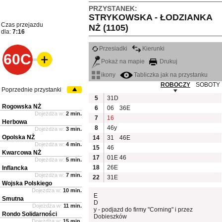
PRZYSTANEK:
STRYKOWSKA - ŁODZIANKA
Czas przejazdu
NŻ (1105)
dla:
7:16
Przesiadki
Kierunki
60C
Pokaż na mapie
Drukuj
ikony
Tabliczka jak na przystanku
ROBOCZY
SOBOTY
Poprzednie przystanki
5
31D
Rogowska NŻ
6
06
36E
Dojeżdża w:
2 min.
7
16
Herbowa
8
46y
Dojeżdża w:
3 min.
Opolska NŻ
14
31
46E
Dojeżdża w:
4 min.
15
46
Kwarcowa NŻ
17
01E
46
Dojeżdża w:
5 min.
18
26E
Inflancka
Dojeżdża w:
7 min.
22
31E
Wojska Polskiego
Dojeżdża w:
10 min.
E
Smutna
D
Dojeżdża w:
11 min.
y - podjazd do firmy "Corning" i przez
Rondo Solidarności
Dobieszków
Dojeżdża w:
15 min.