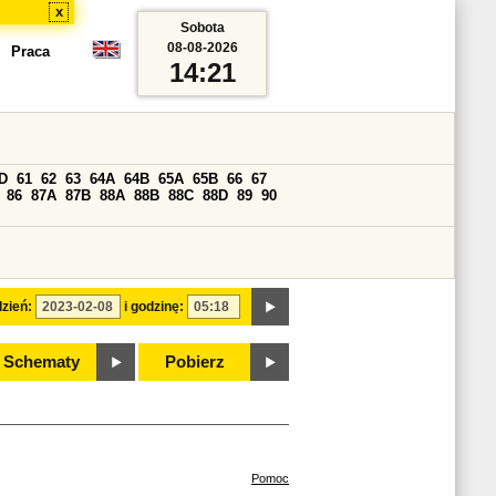
x
Sobota
08-08-2026
Praca
14:21
D
61
62
63
64A
64B
65A
65B
66
67
86
87A
87B
88A
88B
88C
88D
89
90
zień:
i godzinę:
Schematy
Pobierz
Pomoc