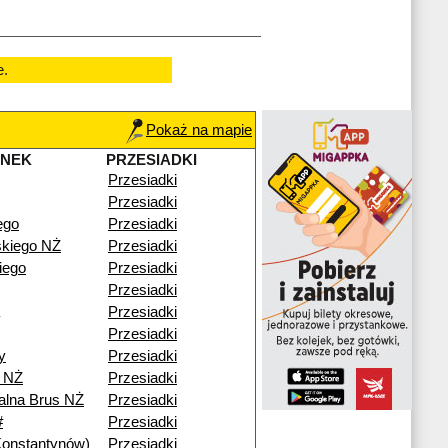
e.
Pokaż na mapie
ANEK
PRZESIADKI
Przesiadki
Przesiadki
ego
Przesiadki
kiego NŻ
Przesiadki
iego
Przesiadki
Przesiadki
Przesiadki
Przesiadki
y
Przesiadki
 NŻ
Przesiadki
alna Brus NŻ
Przesiadki
#
Przesiadki
Konstantynów)
Przesiadki