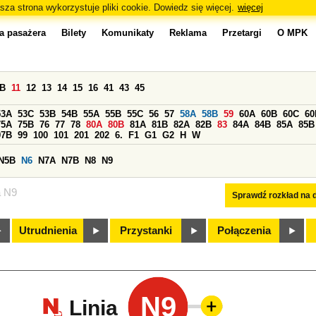
sza strona wykorzystuje pliki cookie. Dowiedz się więcej.
więcej
a pasażera
Bilety
Komunikaty
Reklama
Przetargi
O MPK
0B
11
12
13
14
15
16
41
43
45
53A
53C
53B
54B
55A
55B
55C
56
57
58A
58B
59
60A
60B
60C
60
75A
75B
76
77
78
80A
80B
81A
81B
82A
82B
83
84A
84B
85A
85B
97B
99
100
101
201
202
6.
F1
G1
G2
H
W
N5B
N6
N7A
N7B
N8
N9
a N9
Sprawdź rozkład na d
Utrudnienia
Przystanki
Połączenia
N9
Linia