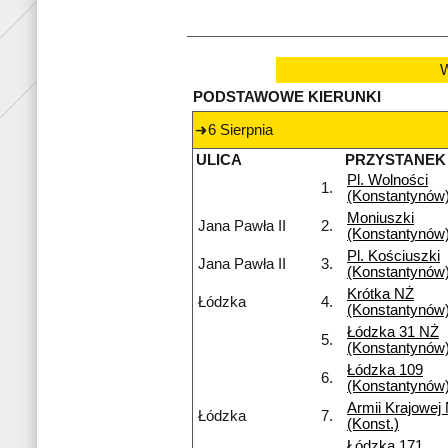
W
PODSTAWOWE KIERUNKI
6 Sierpnia
ULICA
PRZYSTANEK
Pl. Wolności
1.
(Konstantynów
Moniuszki
Jana Pawła II
2.
(Konstantynów
Pl. Kościuszki
Jana Pawła II
3.
(Konstantynów
Krótka NŻ
Łódzka
4.
(Konstantynów
Łódzka 31 NŻ
5.
(Konstantynów
Łódzka 109
6.
(Konstantynów
Armii Krajowej
Łódzka
7.
(Konst.)
Łódzka 171