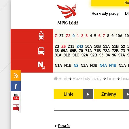
Na
Rozkłady jazdy
Dl
Z
Z1
Z2
0
1
2
3
4
5
6
7
8
9
10A
1
Z3
Z6
Z13
Z43
50A
50B
51A
51B
52
68
69A
69B
70
71A
71B
72A
72B
73
91A
91B
91C
92A
92B
93
94
96
97A
N1A
N1B
N2
N3A
N3B
N4A
N4B
N5A
Start
Rozkłady jazdy
Linie
Lini
Linie
Zmiany
Powrót