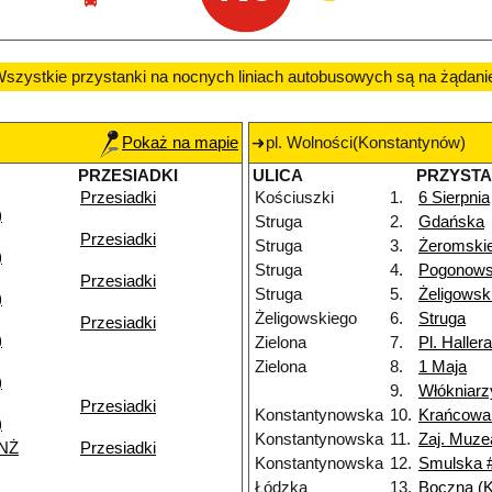
szystkie przystanki na nocnych liniach autobusowych są na żądani
Pokaż na mapie
pl. Wolności(Konstantynów)
PRZESIADKI
ULICA
PRZYST
Przesiadki
Kościuszki
1.
6 Sierpnia
)
Struga
2.
Gdańska
Przesiadki
Struga
3.
Żeromski
)
Struga
4.
Pogonows
Przesiadki
Struga
5.
Żeligowsk
)
Żeligowskiego
6.
Struga
Przesiadki
)
Zielona
7.
Pl. Hallera
Zielona
8.
1 Maja
)
9.
Włókniarz
Przesiadki
Konstantynowska
10.
Krańcowa
)
Konstantynowska
11.
Zaj. Muze
 NŻ
Przesiadki
Konstantynowska
12.
Smulska 
Łódzka
13.
Boczna (