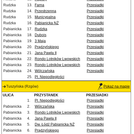
Rudzka
13.
Farna
Przesiadki
Rudzka
14.
Przestrzenna
Przesiadki
Rudzka
15.
Municypalna
Przesiadki
Rudzka
16.
Pabianicka NŻ
Przesiadki
Pabianicka
17.
Rudzka
Przesiadki
Pabianicka
18.
Dubois
Przesiadki
Pabianicka
19.
3 Maja
Przesiadki
Pabianicka
20.
Prądzyńskiego
Przesiadki
Pabianicka
21.
Jana Pawła II
Przesiadki
Pabianicka
22.
Rondo Lotników Lwowskich
Przesiadki
Pabianicka
23.
Rondo Lotników Lwowskich
Przesiadki
Pabianicka
24.
Wólczańska
Przesiadki
25.
Pl. Niepodległości
Tuszyńska (Rzgów)
Pokaż na mapie
ULICA
PRZYSTANEK
PRZESIADKI
1.
Pl. Niepodległości
Przesiadki
Pabianicka
2.
Wólczańska
Przesiadki
Pabianicka
3.
Rondo Lotników Lwowskich
Przesiadki
Pabianicka
4.
Jana Pawła II
Przesiadki
Pabianicka
5.
Dw. Łódź Pabianicka NŻ
Przesiadki
Pabianicka
6.
Prądzyńskiego
Przesiadki