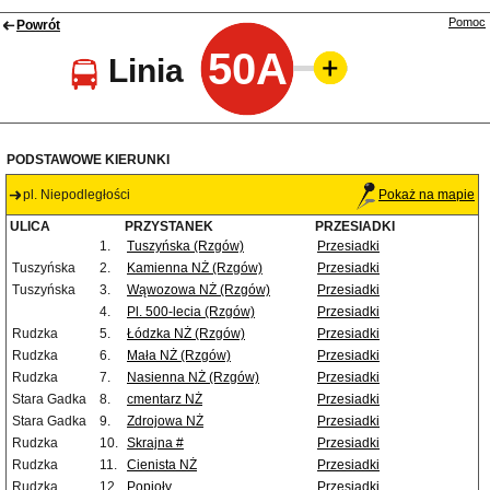
Pomoc
Powrót
50A
Linia
PODSTAWOWE KIERUNKI
pl. Niepodległości
Pokaż na mapie
ULICA
PRZYSTANEK
PRZESIADKI
1.
Tuszyńska (Rzgów)
Przesiadki
Tuszyńska
2.
Kamienna NŻ (Rzgów)
Przesiadki
Tuszyńska
3.
Wąwozowa NŻ (Rzgów)
Przesiadki
4.
Pl. 500-lecia (Rzgów)
Przesiadki
Rudzka
5.
Łódzka NŻ (Rzgów)
Przesiadki
Rudzka
6.
Mała NŻ (Rzgów)
Przesiadki
Rudzka
7.
Nasienna NŻ (Rzgów)
Przesiadki
Stara Gadka
8.
cmentarz NŻ
Przesiadki
Stara Gadka
9.
Zdrojowa NŻ
Przesiadki
Rudzka
10.
Skrajna #
Przesiadki
Rudzka
11.
Cienista NŻ
Przesiadki
Rudzka
12.
Popioły
Przesiadki