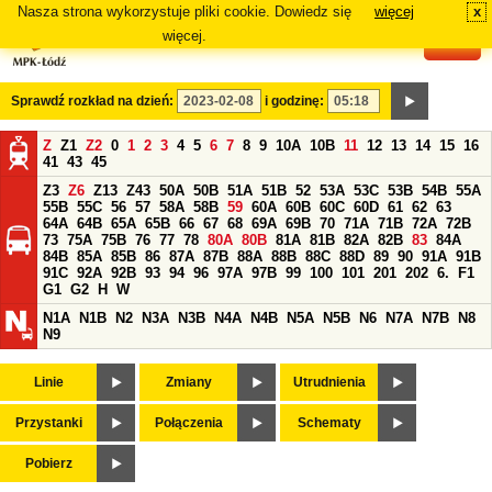
Nasza strona wykorzystuje pliki cookie. Dowiedz się
więcej
x
#
więcej.
Sprawdź rozkład na dzień:
i godzinę:
Z
Z1
Z2
0
1
2
3
4
5
6
7
8
9
10A
10B
11
12
13
14
15
16
41
43
45
Z3
Z6
Z13
Z43
50A
50B
51A
51B
52
53A
53C
53B
54B
55A
55B
55C
56
57
58A
58B
59
60A
60B
60C
60D
61
62
63
64A
64B
65A
65B
66
67
68
69A
69B
70
71A
71B
72A
72B
73
75A
75B
76
77
78
80A
80B
81A
81B
82A
82B
83
84A
84B
85A
85B
86
87A
87B
88A
88B
88C
88D
89
90
91A
91B
91C
92A
92B
93
94
96
97A
97B
99
100
101
201
202
6.
F1
G1
G2
H
W
N1A
N1B
N2
N3A
N3B
N4A
N4B
N5A
N5B
N6
N7A
N7B
N8
N9
Linie
Zmiany
Utrudnienia
Przystanki
Połączenia
Schematy
Pobierz