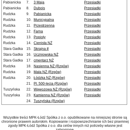
Pabianicka
7.
3 Maja
Przesiadki
Pabianicka
8.
Dubois
Przesiadki
Rudzka
9.
Pabianicka
Przesiadki
Rudzka
10.
Municypalna
Przesiadki
Rudzka
11.
Przestrzenna
Przesiadki
Rudzka
12.
Farna
Przesiadki
Rudzka
13.
Popioły
Przesiadki
Rudzka
14.
Cienista NŻ
Przesiadki
Stara Gadka
15.
Skrajna #
Przesiadki
Stara Gadka
16.
Uczniowska NŻ
Przesiadki
Stara Gadka
17.
cmentarz NŻ
Przesiadki
Rudzka
18.
Nasienna NŻ (Rzgów)
Przesiadki
Rudzka
19.
Mała NŻ (Rzgów)
Przesiadki
Rudzka
20.
Łódzka NŻ (Rzgów)
Przesiadki
21.
Pl. 500-lecia (Rzgów)
Przesiadki
Tuszyńska
22.
Wąwozowa NŻ (Rzgów)
Przesiadki
Tuszyńska
23.
Kamienna NŻ (Rzgów)
Przesiadki
24.
Tuszyńska (Rzgów)
Wszystkie treści MPK-Łódź Spółka z o.o. opublikowane na niniejszej stronie są
chronione prawem autorskim. Kopiowanie i rozpowszechnianie ich bez pisemnej
zgody MPK-Łódź Spółka z o.o. dla celów innych niż potrzeby własne jest
zabronione.